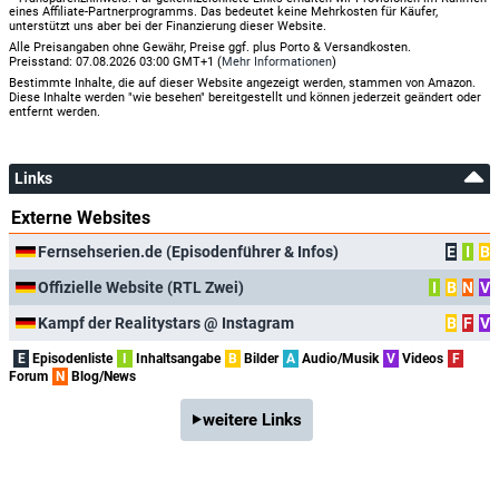
eines Affiliate-Partnerprogramms. Das bedeutet keine Mehrkosten für Käufer,
unterstützt uns aber bei der Finanzierung dieser Website.
Alle Preisangaben ohne Gewähr, Preise ggf. plus Porto & Versandkosten.
Preisstand: 07.08.2026 03:00 GMT+1 (
Mehr Informationen
)
Bestimmte Inhalte, die auf dieser Website angezeigt werden, stammen von Amazon.
Diese Inhalte werden "wie besehen" bereitgestellt und können jederzeit geändert oder
entfernt werden.
Links
Externe Websites
Fernsehserien.de (Episodenführer & Infos)
E
I
B
Offizielle Website (RTL Zwei)
I
B
N
V
Kampf der Realitystars @ Instagram
B
F
V
E
Episodenliste
I
Inhaltsangabe
B
Bilder
A
Audio/Musik
V
Videos
F
Forum
N
Blog/News
weitere Links