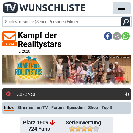
Kampf der
Realitystars
724
D
, 2020–
RTLZWEI / Luis Zeno Kuhn
16.07.: Neue Meldung: "Villa der Versuchung":
Infos
Streams
im TV
Forum
Episoden
Shop
Top 3
Platz 1609
Serienwertung
724
Fans