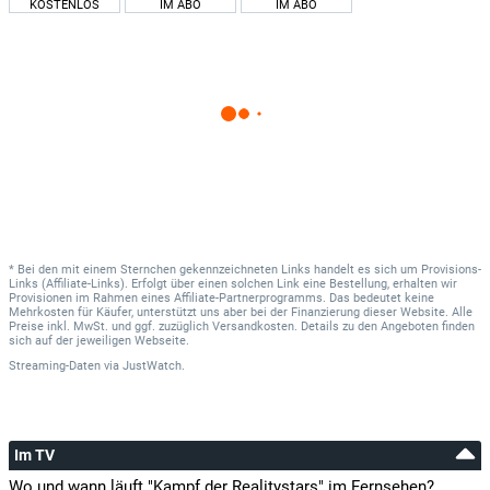
KOSTENLOS
IM ABO
IM ABO
* Bei den mit einem Sternchen gekennzeichneten Links handelt es sich um Provisions-
Links (Affiliate-Links). Erfolgt über einen solchen Link eine Bestellung, erhalten wir
Provisionen im Rahmen eines Affiliate-Partnerprogramms. Das bedeutet keine
Mehrkosten für Käufer, unterstützt uns aber bei der Finanzierung dieser Website. Alle
Preise inkl. MwSt. und ggf. zuzüglich Versandkosten. Details zu den Angeboten finden
sich auf der jeweiligen Webseite.
Streaming-Daten
via
JustWatch.
Im TV
Wo und wann läuft "Kampf der Realitystars" im Fernsehen?