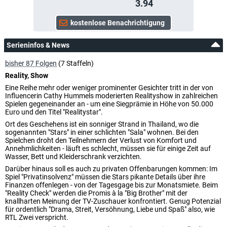
3.94
Serieninfos & News
bisher 87 Folgen
(7 Staffeln)
Reality, Show
Eine Reihe mehr oder weniger prominenter Gesichter tritt in der von
Influencerin Cathy Hummels moderierten Realityshow in zahlreichen
Spielen gegeneinander an - um eine Siegprämie in Höhe von 50.000
Euro und den Titel "Realitystar".
Ort des Geschehens ist ein sonniger Strand in Thailand, wo die
sogenannten "Stars" in einer schlichten "Sala" wohnen. Bei den
Spielchen droht den Teilnehmern der Verlust von Komfort und
Annehmlichkeiten - läuft es schlecht, müssen sie für einige Zeit auf
Wasser, Bett und Kleiderschrank verzichten.
Darüber hinaus soll es auch zu privaten Offenbarungen kommen: Im
Spiel "Privatinsolvenz" müssen die Stars pikante Details über ihre
Finanzen offenlegen - von der Tagesgage bis zur Monatsmiete. Beim
"Reality Check" werden die Promis à la "Big Brother" mit der
knallharten Meinung der TV-Zuschauer konfrontiert. Genug Potenzial
für ordentlich "Drama, Streit, Versöhnung, Liebe und Spaß" also, wie
RTL Zwei verspricht.