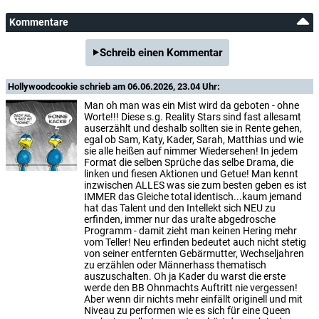
Kommentare
Schreib einen Kommentar
Hollywoodcookie
schrieb am 06.06.2026, 23.04 Uhr:
Man oh man was ein Mist wird da geboten - ohne
Worte!!! Diese s.g. Reality Stars sind fast allesamt
auserzählt und deshalb sollten sie in Rente gehen,
egal ob Sam, Katy, Kader, Sarah, Matthias und wie
sie alle heißen auf nimmer Wiedersehen! In jedem
Format die selben Sprüche das selbe Drama, die
linken und fiesen Aktionen und Getue! Man kennt
inzwischen ALLES was sie zum besten geben es ist
IMMER das Gleiche total identisch...kaum jemand
hat das Talent und den Intellekt sich NEU zu
erfinden, immer nur das uralte abgedrosche
Programm - damit zieht man keinen Hering mehr
vom Teller! Neu erfinden bedeutet auch nicht stetig
von seiner entfernten Gebärmutter, Wechseljahren
zu erzählen oder Männerhass thematisch
auszuschalten. Oh ja Kader du warst die erste
werde den BB Ohnmachts Auftritt nie vergessen!
Aber wenn dir nichts mehr einfällt originell und mit
Niveau zu performen wie es sich für eine Queen