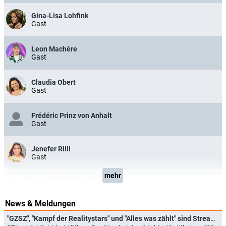
Gina-Lisa Lohfink
Gast
Leon Machère
Gast
Claudia Obert
Gast
Frédéric Prinz von Anhalt
Gast
Jenefer Riili
Gast
mehr
Regie:
Jörg Imholz
,
Kirsten Rütt
News & Meldungen
"GZSZ", "Kampf der Realitystars" und "Alles was zählt" sind Streaming-Hits: RTL+ jubelt über Rekord-Halbjahr