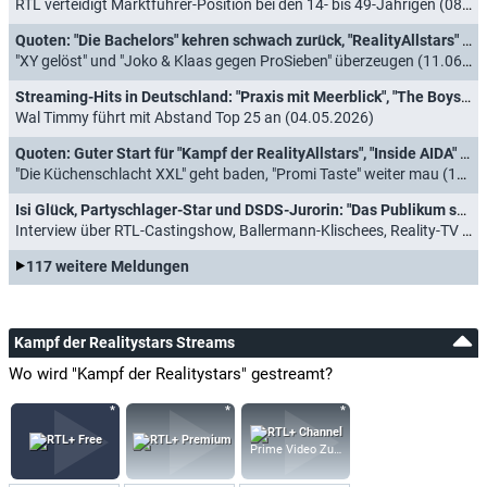
RTL verteidigt Marktführer-Position bei den 14- bis 49-Jährigen (08.07.2026)
Quoten: "Die Bachelors" kehren schwach zurück, "RealityAllstars" enden durchwachsen
"XY gelöst" und "Joko & Klaas gegen ProSieben" überzeugen (11.06.2026)
Streaming-Hits in Deutschland: "Praxis mit Meerblick", "The Boys", "Tatort" und "Kampf der RealityAllstars"
Wal Timmy führt mit Abstand Top 25 an (04.05.2026)
Quoten: Guter Start für "Kampf der RealityAllstars", "Inside AIDA" räumt ab
"Die Küchenschlacht XXL" geht baden, "Promi Taste" weiter mau (16.04.2026)
Isi Glück, Partyschlager-Star und DSDS-Jurorin: "Das Publikum spürt schnell, wenn man nicht wirklich dahintersteht"
Interview über RTL-Castingshow, Ballermann-Klischees, Reality-TV und vieles mehr (02.04.2026)
117 weitere Meldungen
Kampf der Realitystars Streams
Wo wird "Kampf der Realitystars" gestreamt?
Prime Video Zusatz-Kanäle