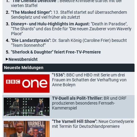
"The Chelsea Detective":
Beliebte Krimiserie startet mit der
vierten Staffel
"The Masked Singer":
13. Staffel startet auf überraschendem
Sendeplatz und viel früher als zuletzt
Disney+- und Hulu-Highlights im August:
"Death in Paradise",
"The Shards" und das Ende für "Die neuen Zauberer vom Waverly
Place"
"Die Landarztpraxis":
Dr. Sarah König (Caroline Frier) besucht
"Team Sonnenhof"
"Sherlock & Daughter" feiert Free-TV-Premiere
Newsübersicht
Neueste Meldungen
"1536":
BBC und HBO mit Serie um drei
Frauen im Schatten der Verhaftung von
Anne Boleyn
TV-Duell als Polit-Thriller:
BR und ORF
produzieren besonderes Fernseh-
Kammerspiel
"The Varnell Hill Show":
Neue Comedyserie
mit Termin für Deutschlandpremiere