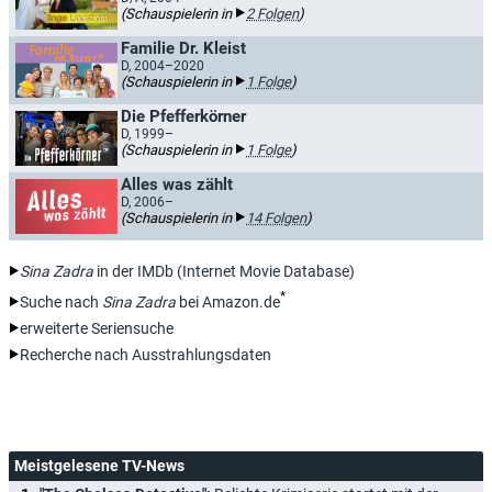
(Schauspielerin in
2 Folgen
)
Familie Dr. Kleist
D, 2004–2020
(Schauspielerin in
1 Folge
)
Die Pfefferkörner
D, 1999–
(Schauspielerin in
1 Folge
)
Alles was zählt
D, 2006–
(Schauspielerin in
14 Folgen
)
Sina Zadra
in der IMDb (Internet Movie Database)
*
Suche nach
Sina Zadra
bei Amazon.de
erweiterte Seriensuche
Recherche nach Ausstrahlungsdaten
Meistgelesene TV-News