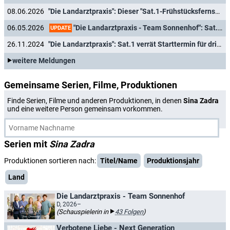
08.06.2026
"Die Landarztpraxis": Dieser "Sat.1-Frühstücksfernsehen"-Moderator besucht die Vorabendserie
"Die Landarztpraxis - Team Sonnenhof": Sat.1 kündigt Spin-off zur Vorabendserie an
06.05.2026
UPDATE
26.11.2024
"Die Landarztpraxis": Sat.1 verrät Starttermin für dritte Staffel
weitere Meldungen
Gemeinsame Serien, Filme, Produktionen
Finde Serien, Filme und anderen Produktionen, in denen
Sina Zadra
und eine weitere Person gemeinsam vorkommen.
Serien mit
Sina Zadra
Produktionen sortieren nach:
Titel/Name
Produktionsjahr
Land
Die Landarztpraxis - Team Sonnenhof
D, 2026–
(Schauspielerin in
43 Folgen
)
Verbotene Liebe - Next Generation