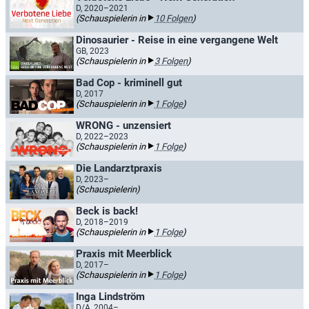
D, 2020–2021
(Schauspielerin in
10 Folgen
)
Dinosaurier - Reise in eine vergangene Welt
GB, 2023
(Schauspielerin in
3 Folgen
)
Bad Cop - kriminell gut
D, 2017
(Schauspielerin in
1 Folge
)
WRONG - unzensiert
D, 2022–2023
(Schauspielerin in
1 Folge
)
Die Landarztpraxis
D, 2023–
(Schauspielerin)
Beck is back!
D, 2018–2019
(Schauspielerin in
1 Folge
)
Praxis mit Meerblick
D, 2017–
(Schauspielerin in
1 Folge
)
Inga Lindström
D/A, 2004–