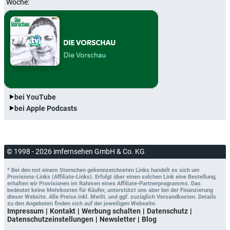
Woche:
bei YouTube
bei Apple Podcasts
© 1998 - 2026 imfernsehen GmbH & Co. KG
* Bei den mit einem Sternchen gekennzeichneten Links handelt es sich um
Provisions-Links (Affiliate-Links). Erfolgt über einen solchen Link eine Bestellung,
erhalten wir Provisionen im Rahmen eines Affiliate-Partnerprogramms. Das
bedeutet keine Mehrkosten für Käufer, unterstützt uns aber bei der Finanzierung
dieser Website. Alle Preise inkl. MwSt. und ggf. zuzüglich Versandkosten. Details
zu den Angeboten finden sich auf der jeweiligen Webseite.
Impressum
Kontakt
Werbung schalten
Datenschutz
Datenschutzeinstellungen
Newsletter
Blog