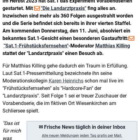
Im Herbst 2023 hat Sat.1 das Experiment Vorabendserien
gestartet. Mit
"Die Landarztpraxis"
fing alles an.
Inzwischen sind mehr als 360 Folgen ausgestrahlt worden
und die Serie befindet sich bereits in ihrer vierten Staffel.
Am kommenden Donnerstag, den 11. Juni, absolviert ein
bekanntes Sat.1-Gesicht einen besonderen Gastauftritt:
"Sat.1-Frühstücksfernsehen"
-Moderator
Matthias Killing
stattet der "Landarztpraxis" einen Besuch ab.
Für Matthias Killing gehe dadurch ein Traum in Erfüllung.
Laut Sat.1-Pressemitteilung bezeichnete ihn seine
Moderationskollegin
Karen Heinrichs
schon mal live im
"Frühstücksfernsehen" als "Hardcore-Fan" der
"Landarztpraxis". Seit Folge 1 sei er treuer Zuschauer der
Vorabendserie, die im fiktiven Ort Wiesenkirchen am
Schliersee spielt.
Das ist
✉ Frische News täglich in deiner Inbox
für mich
A
lle neuen Meldungen jeden Tag gratis per Mail.
was