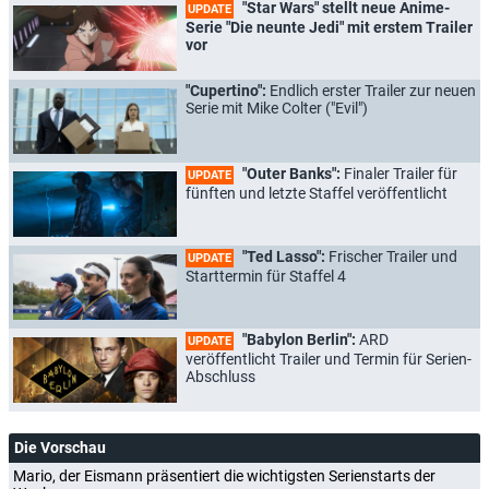
"Star Wars" stellt neue Anime-
UPDATE
Serie "Die neunte Jedi" mit erstem Trailer
vor
"Cupertino":
Endlich erster Trailer zur neuen
Serie mit Mike Colter ("Evil")
"Outer Banks":
Finaler Trailer für
UPDATE
fünften und letzte Staffel veröffentlicht
"Ted Lasso":
Frischer Trailer und
UPDATE
Starttermin für Staffel 4
"Babylon Berlin":
ARD
UPDATE
veröffentlicht Trailer und Termin für Serien-
Abschluss
Die Vorschau
Mario, der Eismann präsentiert die wichtigsten Serienstarts der