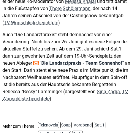
er der neue Ko-Moderator von
Melissa Khalaj
und tritt damit
in die Fußstapfen von
Thore Schölermann
, der nach 14
Jahren seinen Abschied von der Castingshow bekanntgab
(
TV Wunschliste berichtete
).
Auch "Die Landarztpraxis" steht demnächst vor einer
Veränderung: Noch bis zum 26. Juni gibt es neue Folgen der
aktuellen Staffel zu sehen. Ab dem 29. Juni schickt Sat.1
dann zur gewohnten Zeit auf dem 19-Uhr-Sendeplatz den
neuen Ableger
"Die Landarztpraxis - Team Sonnenhof"
an
den Start. Darin steht eine neue Praxis im Mittelpunkt, die im
Nachbarort Weilhausen eröffnet. Hauptfigur in dem Spin-off
ist die bereits aus der Hauptserie bekannte Bergretterin
Rebecca "Becky" Lamminger (dargestellt von
Sina Zadra
,
TV
Wunschliste berichtete
).
Telenovela
Soap
Vorabend
Sat.1
Mehr zum Thema: