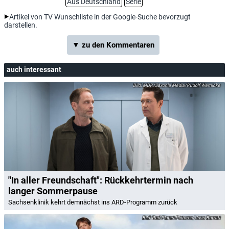
Aus Deutschland
Serie
Artikel von TV Wunschliste in der Google-Suche bevorzugt
darstellen.
▼ zu den Kommentaren
auch interessant
MDR/Saxonia Media/Rudolf Wernicke
"In aller Freundschaft": Rückkehrtermin nach
langer Sommerpause
Sachsenklinik kehrt demnächst ins ARD-Programm zurück
Red Planet Pictures/Joss Barratt