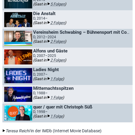
(Gast in
5 Folgen
)
Die Anstalt
D, 2014–
(Gast in
2 Folgen
)
Vereinsheim Schwabing – Bühnensport mit Constanze Lindner / Bühnensport mit Mathias Tretter
D, 2012–2024
(Gast in
2 Folgen
)
Alfons und Gäste
D, 2007–2025
(Gast in
2 Folgen
)
Ladies Night
D, 2007–
(Gast in
1 Folge
)
Mitternachtsspitzen
D, 1988–
(Gast in
1 Folge
)
quer / quer mit Christoph Süß
D, 1998–
(Gast in
1 Folge
)
Teresa Reichl
in der IMDb (Internet Movie Database)