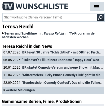
Teresa Reichl
Serien und Spielfilme mit
Teresa Reichl
im TV-Programm der
nächsten Wochen
Teresa Reichl in den News
07.07.2026
BR feiert 30 Jahre "Schlachthof" - mit Ottfried Fischer als Ehrengast
06.05.2026
"Takeover": Till Reiners überlässt "Happy Hour" wechselnden Gast-Hosts
20.01.2026
BR startet Comedy-Versum und neue Show mit Maxi Gstettenbauer
11.04.2025
"Mittermeiers Lucky Punch Comedy Club" geht in die zweite Staffel
22.09.2024
"Bundesvision Comedy Contest": Das sind die Teilnehmer des ProSieben-Events
weitere Meldungen
Gemeinsame Serien, Filme, Produktionen