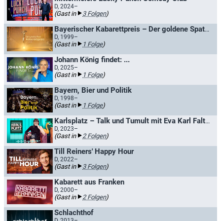
D, 2024–
(Gast in
3 Folgen
)
Bayerischer Kabarettpreis – Der goldene Spaten
D, 1999–
(Gast in
1 Folge
)
Johann König findet: ...
D, 2025–
(Gast in
1 Folge
)
Bayern, Bier und Politik
D, 1998–
(Gast in
1 Folge
)
Karlsplatz – Talk und Tumult mit Eva Karl Faltermeier
D, 2023–
(Gast in
2 Folgen
)
Till Reiners' Happy Hour
D, 2022–
(Gast in
3 Folgen
)
Kabarett aus Franken
D, 2000–
(Gast in
2 Folgen
)
Schlachthof
D, 2013–