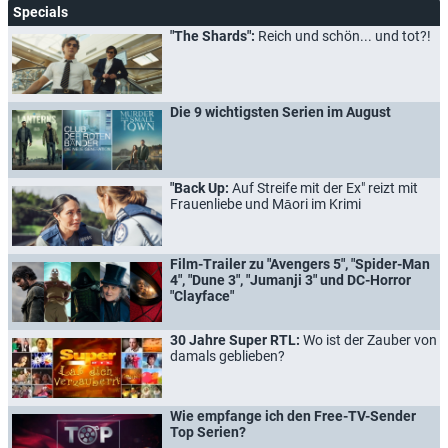
Specials
"The Shards":
Reich und schön... und tot?!
Die 9 wichtigsten Serien im August
"Back Up:
Auf Streife mit der Ex" reizt mit
Frauenliebe und Māori im Krimi
Film-Trailer zu "Avengers 5", "Spider-Man
4", "Dune 3", "Jumanji 3" und DC-Horror
"Clayface"
30 Jahre Super RTL:
Wo ist der Zauber von
damals geblieben?
Wie empfange ich den Free-TV-Sender
Top Serien?