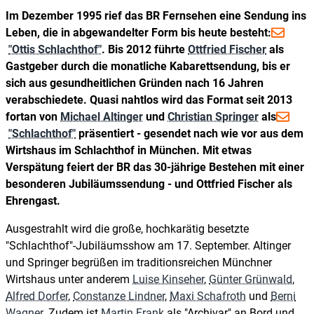
Im Dezember 1995 rief das BR Fernsehen eine Sendung ins
Leben, die in abgewandelter Form bis heute besteht:
"Ottis Schlachthof"
. Bis 2012 führte
Ottfried Fischer
als
Gastgeber durch die monatliche Kabarettsendung, bis er
sich aus gesundheitlichen Gründen nach 16 Jahren
verabschiedete. Quasi nahtlos wird das Format seit 2013
fortan von
Michael Altinger
und
Christian Springer
als
"Schlachthof"
präsentiert - gesendet nach wie vor aus dem
Wirtshaus im Schlachthof in München. Mit etwas
Verspätung feiert der BR das 30-jährige Bestehen mit einer
besonderen Jubiläumssendung - und Ottfried Fischer als
Ehrengast.
Ausgestrahlt wird die große, hochkarätig besetzte
"Schlachthof"-Jubiläumsshow am 17. September. Altinger
und Springer begrüßen im traditionsreichen Münchner
Wirtshaus unter anderem
Luise Kinseher
,
Günter Grünwald
,
Alfred Dorfer
,
Constanze Lindner
,
Maxi Schafroth
und
Berni
Wagner
. Zudem ist
Martin Frank
als "Archivar" an Bord und