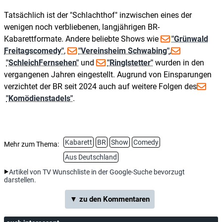
Tatsächlich ist der "Schlachthof" inzwischen eines der
wenigen noch verbliebenen, langjährigen BR-
Kabarettformate. Andere beliebte Shows wie
"Grünwald
Freitagscomedy"
,
"Vereinsheim Schwabing"
,
"SchleichFernsehen"
und
"Ringlstetter"
wurden in den
vergangenen Jahren eingestellt. Augrund von Einsparungen
verzichtet der BR seit 2024 auch auf weitere Folgen des
"Komödienstadels"
.
Kabarett
BR
Show
Comedy
Mehr zum Thema:
Aus Deutschland
Artikel von TV Wunschliste in der Google-Suche bevorzugt
darstellen.
▼ zu den Kommentaren