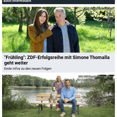
auch interessant
ZDF/Barbara Bauriedl
"Frühling": ZDF-Erfolgsreihe mit Simone Thomalla
geht weiter
Erste Infos zu den neuen Folgen
ARD Degeto/Bavaria Fiction