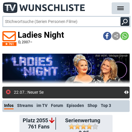
Ladies Night
D
, 2007–
761
WDR / Melanie Grande
22.07.: Neuer Sendetermin/Serienstart: 02.09.2026
Infos
Streams
im TV
Forum
Episoden
Shop
Top 3
Platz 2055
Serienwertung
761
Fans