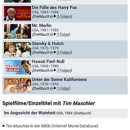
Die Fälle des Harry Fox
USA, 1984–1986
(Drehbuch in
5 Folgen
)
Mr. Merlin
USA, 1981–1982
(Drehbuch in
1 Folge
)
Starsky & Hutch
USA, 1975–1979
(Drehbuch in
3 Folgen
)
Hawaii Fünf-Null
USA, 1968–1980
(Drehbuch in
7 Folgen
)
Unter der Sonne Kaliforniens
USA, 1979–1993
(Drehbuch in
1 Folge
)
Spielfilme/Einzeltitel mit
Tim Maschler
Im Angesicht der Wahrheit
USA, 1984
(Drehbuch)
Tim Maschler
in der IMDb (Internet Movie Database)