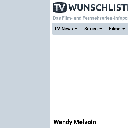
Das Film- und Fernsehserien-Infopor
TV-News
Serien
Filme
Wendy Melvoin