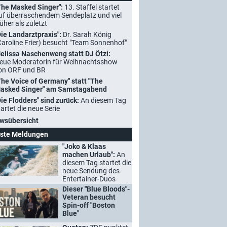
The Masked Singer":
13. Staffel startet
uf überraschendem Sendeplatz und viel
rüher als zuletzt
Die Landarztpraxis":
Dr. Sarah König
Caroline Frier) besucht "Team Sonnenhof"
elissa Naschenweng statt DJ Ötzi:
eue Moderatorin für Weihnachtsshow
on ORF und BR
The Voice of Germany" statt "The
asked Singer" am Samstagabend
Die Flodders" sind zurück:
An diesem Tag
tartet die neue Serie
wsübersicht
ste Meldungen
"Joko & Klaas
machen Urlaub":
An
diesem Tag startet die
neue Sendung des
Entertainer-Duos
Dieser "Blue Bloods"-
Veteran besucht
Spin-off "Boston
Blue"