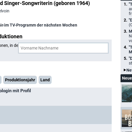
nd Singer-Songwriterin (geboren 1964)
"
a
lvoin
f
"
(
in
im TV-Programm der nächsten Wochen
M
duktionen
N
v
onen, in denen
Wendy Melvoin
und eine weitere Person
"
M
"
s
Ne
Neue
Produktionsjahr
Land
login mit Profil