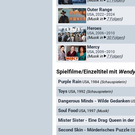
(Musik in
21 Folgen
)
Outer Range
USA, 2022–2024
(Musik in
7 Folgen
)
Heroes
USA, 2006–2010
(Musik in
30 Folgen
)
Mercy
USA, 2009–2010
(Musik in
7 Folgen
)
Spielfilme/Einzeltitel mit
Wendy
Purple Rain
USA, 1984
(Schauspielerin)
Toys
USA, 1992
(Schauspielerin)
Dangerous Minds - Wilde Gedanken
US
Soul Food
USA, 1997
(Musik)
Mister Sister - Eine Drag Queen in der
Second Skin - Mörderisches Puzzle
CD