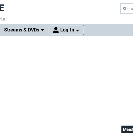
tal
Streams & DVDs
Log-In
Meis