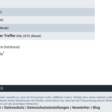
k)
ik)
Musik)
er Treffer
USA, 2010
(Musik)
vie Database)
*
de
KG
ks handelt es sich um Provisions-Links (Affiliate-Links). Erfolgt über einen solchen Link
tet keine Mehrkosten für Käufer, unterstützt uns aber bei der Finanzierung dieser Websit
ch auf der jeweiligen Webseite.
n
Datenschutz
Datenschutzeinstellungen
Newsletter
Blog