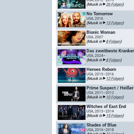
USA, 2012–2013
(Musik in
26 Folgen
)
No Tomorrow
USA, 2016
(Musik in
13 Folgen
)
Bionic Woman
USA, 2007
(Musik in
8 Folgen
)
Das zweitbeste Kranken
USA, 2024–
(Musik in
8 Folgen
)
Heroes Reborn
USA, 2015–2016
(Musik in
12 Folgen
)
Prime Suspect / Heißer
USA, 2011–2012
(Musik in
10 Folgen
)
Witches of East End
USA, 2013–2014
(Musik in
15 Folgen
)
Shades of Blue
USA, 2016–2018