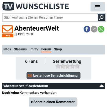
AbenteuerWelt
D
, 1996–2000
6
kostenlose E-Mail-Benachrichtigung bei Streaming- oder TV-Start
Infos
Streams
im TV
Forum
Shop
6
Fans
Serienwertung
"AbenteuerWelt"-Serienforum
Noch keine Kommentare vorhanden.
Schreib einen Kommentar