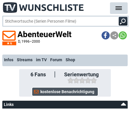
AbenteuerWelt
D
, 1996–2000
6
kostenlose E-Mail-Benachrichtigung bei Streaming- oder TV-Start
Infos
Streams
im TV
Forum
Shop
6
Fans
Serienwertung
Links