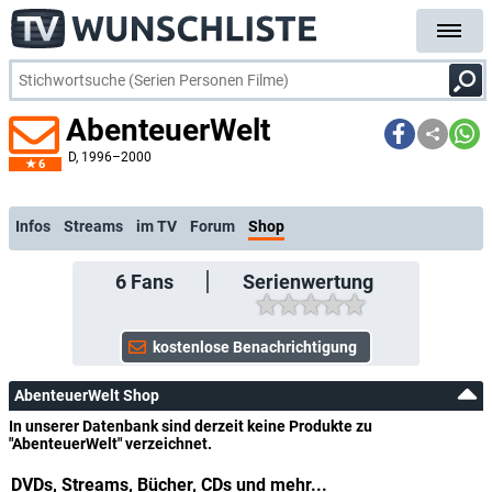
AbenteuerWelt
D
, 1996–2000
6
kostenlose E-Mail-Benachrichtigung bei Streaming- oder TV-Start
Infos
Streams
im TV
Forum
Shop
6
Fans
Serienwertung
AbenteuerWelt Shop
In unserer Datenbank sind derzeit keine Produkte zu
"AbenteuerWelt" verzeichnet.
DVDs, Streams, Bücher, CDs und mehr...