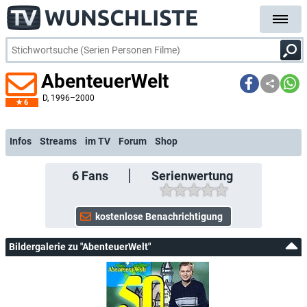
AbenteuerWelt
D
, 1996–2000
6
kostenlose E-Mail-Benachrichtigung bei Streaming- oder TV-Start
Infos
Streams
im TV
Forum
Shop
6
Fans
Serienwertung
Bildergalerie zu "AbenteuerWelt"