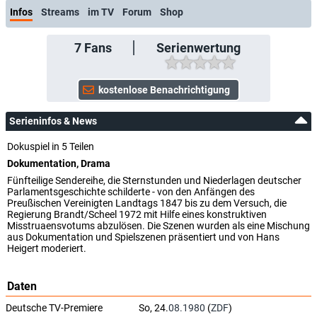
Infos
Streams
im TV
Forum
Shop
7
Fans
Serienwertung
Serieninfos & News
Dokuspiel in 5 Teilen
Dokumentation, Drama
Fünfteilige Sendereihe, die Sternstunden und Niederlagen deutscher
Parlamentsgeschichte schilderte - von den Anfängen des
Preußischen Vereinigten Landtags 1847 bis zu dem Versuch, die
Regierung Brandt/Scheel 1972 mit Hilfe eines konstruktiven
Misstruaensvotums abzulösen. Die Szenen wurden als eine Mischung
aus Dokumentation und Spielszenen präsentiert und von Hans
Heigert moderiert.
Daten
Deutsche TV-Premiere
So, 24.
08.1980
(
ZDF
)