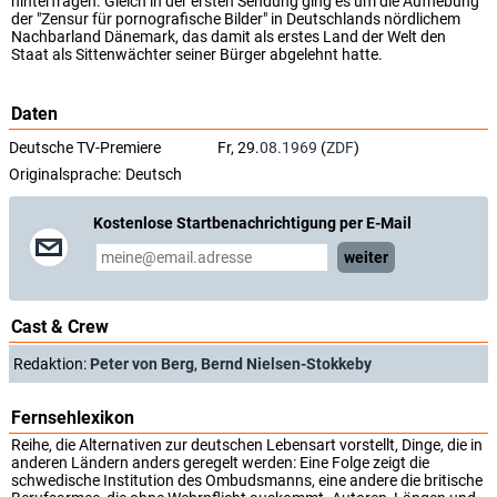
hinterfragen. Gleich in der ersten Sendung ging es um die Aufhebung
der "Zensur für pornografische Bilder" in Deutschlands nördlichem
Nachbarland Dänemark, das damit als erstes Land der Welt den
Staat als Sittenwächter seiner Bürger abgelehnt hatte.
Daten
Deutsche TV-Premiere
Fr, 29.
08.1969
(
ZDF
)
Originalsprache:
Deutsch
Kostenlose Startbenachrichtigung per E-Mail
weiter
Cast & Crew
Redaktion:
Peter von Berg
,
Bernd Nielsen-Stokkeby
Fernsehlexikon
Reihe, die Alternativen zur deutschen Lebensart vorstellt, Dinge, die in
anderen Ländern anders geregelt werden: Eine Folge zeigt die
schwedische Institution des Ombudsmanns, eine andere die britische