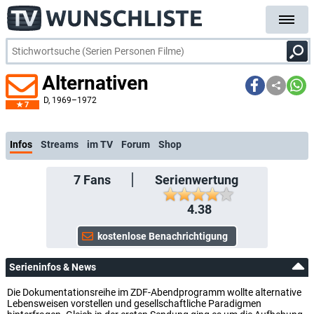
Alternativen
D
, 1969–1972
7
kostenlose E-Mail-Benachrichtigung bei Streaming- oder TV-Start
Infos
Streams
im TV
Forum
Shop
7
Fans
Serienwertung
4.38
Serieninfos & News
Die Dokumentationsreihe im ZDF-Abendprogramm wollte alternative
Lebensweisen vorstellen und gesellschaftliche Paradigmen