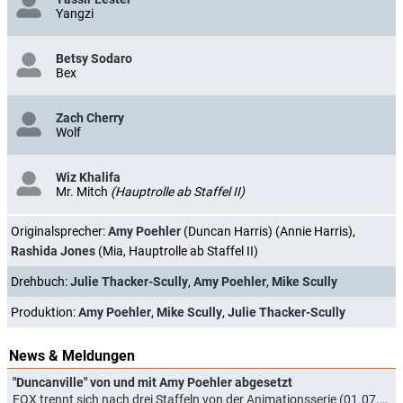
Yangzi
Betsy Sodaro
Bex
Zach Cherry
Wolf
Wiz Khalifa
Mr. Mitch
(Hauptrolle ab Staffel II)
Originalsprecher:
Amy Poehler
(Duncan Harris) (Annie Harris),
Rashida Jones
(Mia, Hauptrolle ab Staffel II)
Drehbuch:
Julie Thacker-Scully
,
Amy Poehler
,
Mike Scully
Produktion:
Amy Poehler
,
Mike Scully
,
Julie Thacker-Scully
News & Meldungen
"Duncanville" von und mit Amy Poehler abgesetzt
FOX trennt sich nach drei Staffeln von der Animationsserie (01.07.2022)