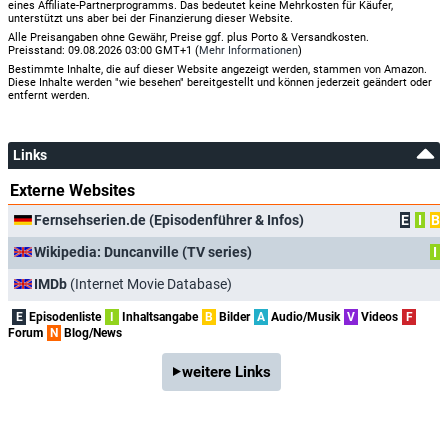
eines Affiliate-Partnerprogramms. Das bedeutet keine Mehrkosten für Käufer,
unterstützt uns aber bei der Finanzierung dieser Website.
Alle Preisangaben ohne Gewähr, Preise ggf. plus Porto & Versandkosten.
Preisstand: 09.08.2026 03:00 GMT+1 (
Mehr Informationen
)
Bestimmte Inhalte, die auf dieser Website angezeigt werden, stammen von Amazon.
Diese Inhalte werden "wie besehen" bereitgestellt und können jederzeit geändert oder
entfernt werden.
Links
Externe Websites
Fernsehserien.de (Episodenführer & Infos)
E
I
B
Wikipedia: Duncanville (TV series)
I
IMDb
(Internet Movie Database)
E
Episodenliste
I
Inhaltsangabe
B
Bilder
A
Audio/Musik
V
Videos
F
Forum
N
Blog/News
weitere Links