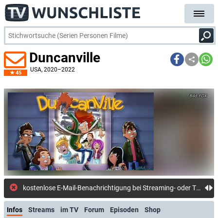
Duncanville
USA
, 2020–2022
45
FOX
kostenlose E-Mail-Benachrichtigung bei Streaming- oder TV-Start
Infos
Streams
im TV
Forum
Episoden
Shop