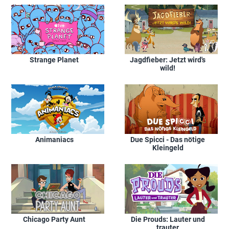
Strange Planet
Jagdfieber: Jetzt wird's
wild!
Animaniacs
Due Spicci - Das nötige
Kleingeld
Chicago Party Aunt
Die Prouds: Lauter und
trauter