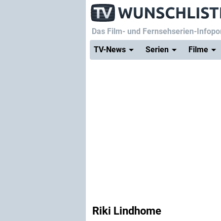
Das Film- und Fernsehserien-Infopor
TV-News
Serien
Filme
Riki Lindhome