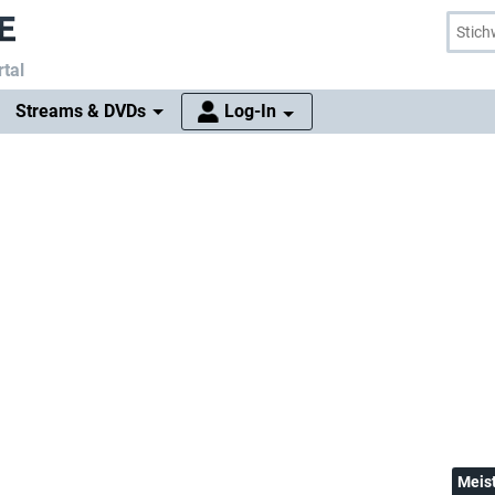
tal
Streams & DVDs
Log-In
Meis