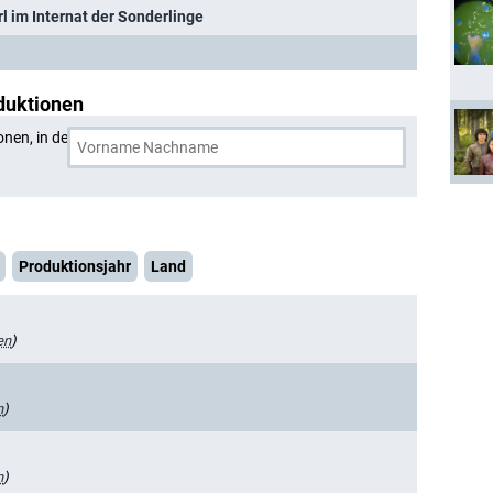
l im Internat der Sonderlinge
duktionen
onen, in denen
Riki Lindhome
und eine weitere Person
Produktionsjahr
Land
en
)
n
)
n
)