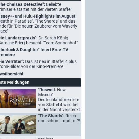
The Chelsea Detective":
Beliebte
rimiserie startet mit der vierten Staffel
isney+- und Hulu-Highlights im August:
Death in Paradise", "The Shards" und das
nde für "Die neuen Zauberer vom Waverly
lace"
Die Landarztpraxis":
Dr. Sarah König
Caroline Frier) besucht "Team Sonnenhof"
Sherlock & Daughter" feiert Free-TV-
remiere
Die Verräter":
Das ist neu in Staffel 4 plus
romi-Bilder von der Kino-Premiere
wsübersicht
ste Meldungen
"Roswell:
New
Mexico":
Deutschlandpremiere
von Staffel 4 wird tief
in der Nacht versteckt
"The Shards":
Reich
und schön... und tot?!