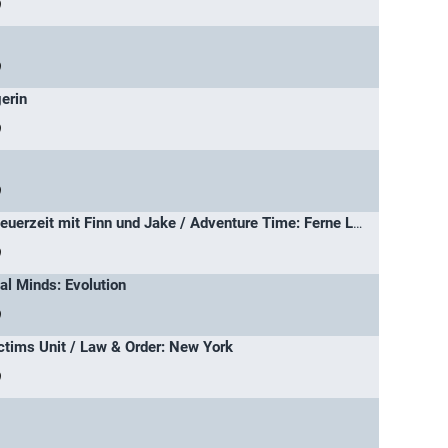
)
)
erin
)
)
Adventure Time - Abenteuerzeit mit Finn und Jake / Adventure Time: Ferne Länder
)
al Minds: Evolution
)
ctims Unit / Law & Order: New York
)