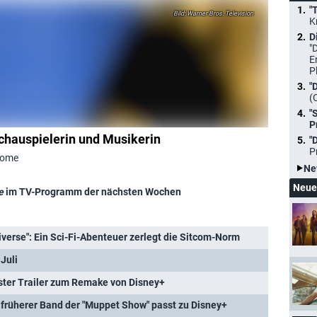
"
Warner Bros. Television
K
D
"
E
P
"
(
"
P
chauspielerin und Musikerin
"
P
dhome
Ne
Neue
e
im TV-Programm der nächsten Wochen
niverse": Ein Sci-Fi-Abenteuer zerlegt die Sitcom-Norm
Juli
rster Trailer zum Remake von Disney+
früherer Band der "Muppet Show" passt zu Disney+