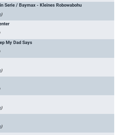
n Serie / Baymax - Kleines Robowabohu
n
)
enter
)
eep My Dad Says
)
n
)
)
n
)
n
)