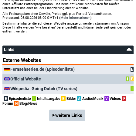
Transparenzhinweis: Für gekennzeichnete Links erhalten wir Provisionen im Rahmen
eines Affiliate-Partnerprogramms. Das bedeutet keine Mehrkosten für Käufer,
unterstützt uns aber bei der Finanzierung dieser Website.
Alle Preisangaben ohne Gewähr, Preise ggf. plus Porto & Versandkosten.
Preisstand: 08.08.2026 03:00 GMT+1 (
Mehr Informationen
)
Bestimmte Inhalte, die auf dieser Website angezeigt werden, stammen von Amazon.
Diese Inhalte werden "wie besehen" bereitgestellt und können jederzeit geändert oder
entfernt werden.
Links
Externe Websites
Fernsehserien.de (Episodenliste)
E
Official Website
I
B
Wikipedia: Going Dutch (TV series)
I
E
Episodenliste
I
Inhaltsangabe
B
Bilder
A
Audio/Musik
V
Videos
F
Forum
N
Blog/News
weitere Links