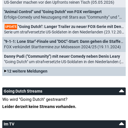
US-Sender machen vor den Upfronts reinen Tisch (05.05.2026)
"Animal Control" und "Going Dutch" von FOX verlängert
Erfolgs-Comedy und Neuzugang mit Stars aus "Community" und "Rescue Me" werden fortgesetzt (08.05.2025)
"Going Dutch": Langer Trailer zu neuer FOX-Serie mit Denis Leary ("Rescue Me")
UPDATE
Serie um strafversetzte US-Soldaten in den Niederlanden (23.12.2024)
"9-1-1: Lone Star"-Finale und "DOC"-Start: Dann gehen die Staffeln nach dem Jahreswechsel weiter
FOX verkündet Starttermine zur Midseason 2024/25 (19.11.2024)
Danny Pudi ("Community") mit neuer Comedy neben Denis Leary
"Going Dutch" um strafversetzte US-Soldaten in den Niederlanden (06.09.2024)
12 weitere Meldungen
Going Dutch Streams
Wo wird "Going Dutch" gestreamt?
Leider derzeit keine Streams vorhanden.
Im TV