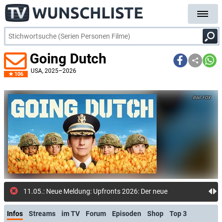
Going Dutch
USA
, 2025–2026
106
FOX
11.05.: Neue Meldung: Upfronts 2026: Der neue FOX-Sendeplan: Neue
Infos
Streams
im TV
Forum
Episoden
Shop
Top 3