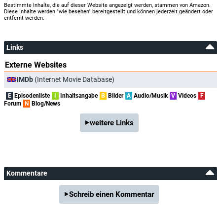
Bestimmte Inhalte, die auf dieser Website angezeigt werden, stammen von Amazon.
Diese Inhalte werden "wie besehen" bereitgestellt und können jederzeit geändert oder
entfernt werden.
Links
Externe Websites
IMDb
(Internet Movie Database)
E
Episodenliste
I
Inhaltsangabe
B
Bilder
A
Audio/Musik
V
Videos
F
Forum
N
Blog/News
weitere Links
Kommentare
Schreib einen Kommentar