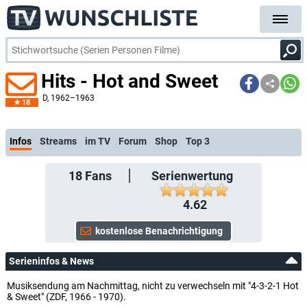
Hits - Hot and Sweet
D
, 1962–1963
18
kostenlose E-Mail-Benach
Infos
Streams
im TV
Forum
Shop
Top 3
18
Fans
Serienwertung
4.62
Serieninfos & News
Musiksendung am Nachmittag, nicht zu verwechseln mit "4-3-2-1 Hot
& Sweet" (ZDF, 1966 - 1970).