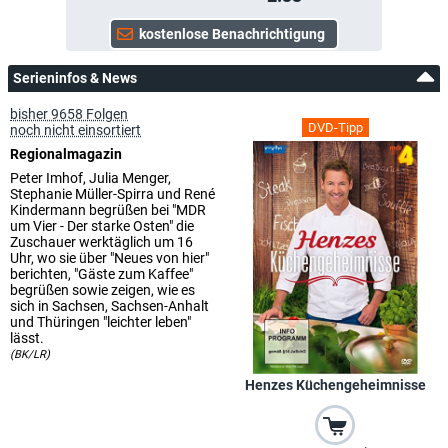
Serieninfos & News
bisher 9658 Folgen
DVD-Tipp
noch nicht einsortiert
Regionalmagazin
Peter Imhof, Julia Menger,
Stephanie Müller-Spirra und René
Kindermann begrüßen bei "MDR
um Vier - Der starke Osten" die
Zuschauer werktäglich um 16
Uhr, wo sie über "Neues von hier"
berichten, "Gäste zum Kaffee"
begrüßen sowie zeigen, wie es
sich in Sachsen, Sachsen-Anhalt
und Thüringen "leichter leben"
lässt.
(BK/LR)
Henzes Küchengeheimnisse