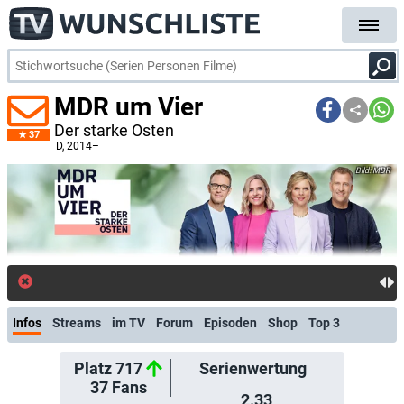
MDR um Vier
Der starke Osten
37
D
, 2014–
MDR
Infos
Streams
im TV
Forum
Episoden
Shop
Top 3
Platz 717
Serienwertung
37
Fans
2.33