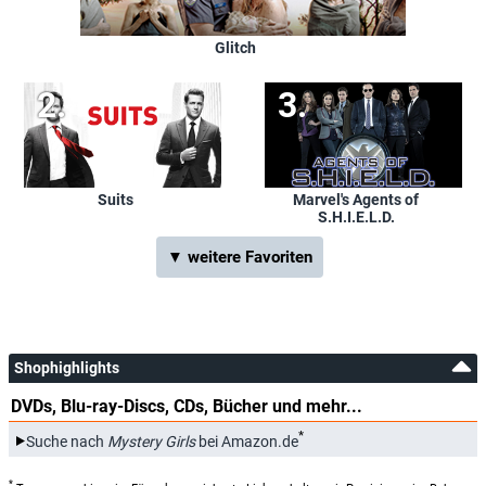
Glitch
Suits
Marvel's Agents of
S.H.I.E.L.D.
▼ weitere Favoriten
Shophighlights
DVDs, Blu-ray-Discs, CDs, Bücher und mehr...
*
Suche nach
Mystery Girls
bei Amazon.de
*