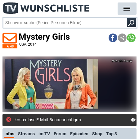
Mystery Girls
USA
, 2014
48
ABC Family
kostenlose E-Mail-Benachrichtigung bei Streaming- o
Infos
Streams
im TV
Forum
Episoden
Shop
Top 3