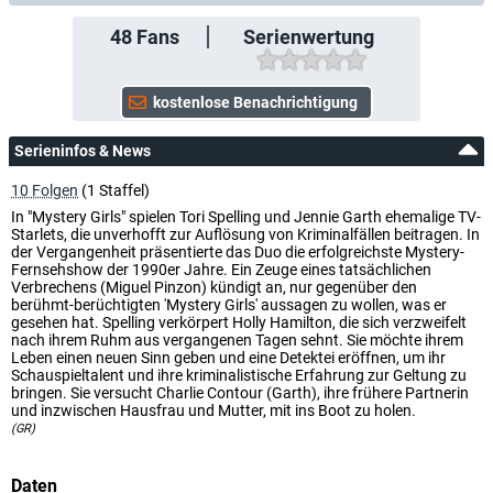
48
Fans
Serienwertung
Serieninfos & News
10 Folgen
(1 Staffel)
In "Mystery Girls" spielen Tori Spelling und Jennie Garth ehemalige TV-
Starlets, die unverhofft zur Auflösung von Kriminalfällen beitragen. In
der Vergangenheit präsentierte das Duo die erfolgreichste Mystery-
Fernsehshow der 1990er Jahre. Ein Zeuge eines tatsächlichen
Verbrechens (Miguel Pinzon) kündigt an, nur gegenüber den
berühmt-berüchtigten 'Mystery Girls' aussagen zu wollen, was er
gesehen hat. Spelling verkörpert Holly Hamilton, die sich verzweifelt
nach ihrem Ruhm aus vergangenen Tagen sehnt. Sie möchte ihrem
Leben einen neuen Sinn geben und eine Detektei eröffnen, um ihr
Schauspieltalent und ihre kriminalistische Erfahrung zur Geltung zu
bringen. Sie versucht Charlie Contour (Garth), ihre frühere Partnerin
und inzwischen Hausfrau und Mutter, mit ins Boot zu holen.
(GR)
Daten