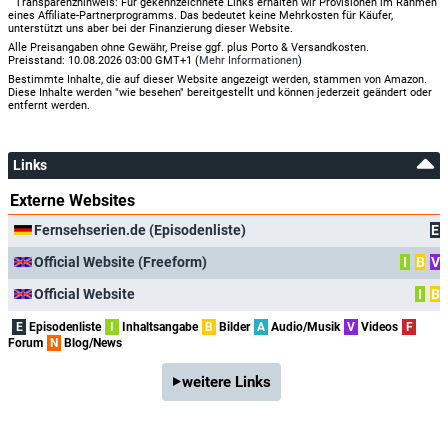
Transparenzhinweis: Für gekennzeichnete Links erhalten wir Provisionen im Rahmen
eines Affiliate-Partnerprogramms. Das bedeutet keine Mehrkosten für Käufer,
unterstützt uns aber bei der Finanzierung dieser Website.
Alle Preisangaben ohne Gewähr, Preise ggf. plus Porto & Versandkosten.
Preisstand: 10.08.2026 03:00 GMT+1 (
Mehr Informationen
)
Bestimmte Inhalte, die auf dieser Website angezeigt werden, stammen von Amazon.
Diese Inhalte werden "wie besehen" bereitgestellt und können jederzeit geändert oder
entfernt werden.
Links
Externe Websites
Fernsehserien.de (Episodenliste)
E
Official Website (Freeform)
I
B
V
Official Website
I
B
E
Episodenliste
I
Inhaltsangabe
B
Bilder
A
Audio/Musik
V
Videos
F
Forum
N
Blog/News
weitere Links