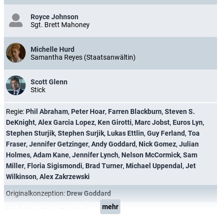
Royce Johnson
Sgt. Brett Mahoney
Michelle Hurd
Samantha Reyes (Staatsanwältin)
Scott Glenn
Stick
Regie:
Phil Abraham
,
Peter Hoar
,
Farren Blackburn
,
Steven S.
DeKnight
,
Alex Garcia Lopez
,
Ken Girotti
,
Marc Jobst
,
Euros Lyn
,
Stephen Sturjik
,
Stephen Surjik
,
Lukas Ettlin
,
Guy Ferland
,
Toa
Fraser
,
Jennifer Getzinger
,
Andy Goddard
,
Nick Gomez
,
Julian
Holmes
,
Adam Kane
,
Jennifer Lynch
,
Nelson McCormick
,
Sam
Miller
,
Floria Sigismondi
,
Brad Turner
,
Michael Uppendal
,
Jet
Wilkinson
,
Alex Zakrzewski
Originalkonzeption:
Drew Goddard
mehr
Produktion:
Drew Goddard