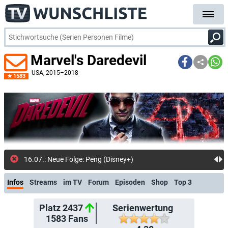
Marvel's Daredevil
USA
, 2015–2018
1583
15.07.: Neue Fo
Infos
Streams
im TV
Forum
Episoden
Shop
Top 3
Platz 2437
Serienwertung
1583
Fans