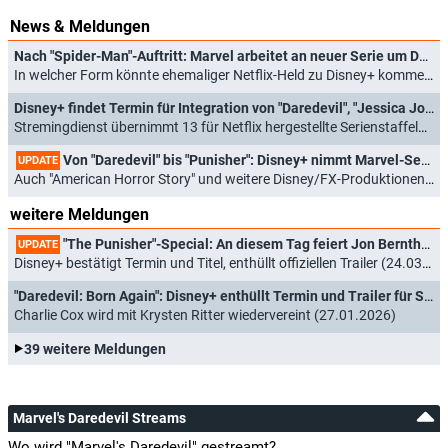
News & Meldungen
Nach "Spider-Man"-Auftritt: Marvel arbeitet an neuer Serie um Daredevil
In welcher Form könnte ehemaliger Netflix-Held zu Disney+ kommen? (20.05.2022)
Disney+ findet Termin für Integration von "Daredevil", "Jessica Jones" und Co. in Deutschland
Stremingdienst übernimmt 13 für Netflix hergestellte Serienstaffeln (10.05.2022)
Von "Daredevil" bis "Punisher": Disney+ nimmt Marvel-Serien von Netflix
UPDATE
Auch "American Horror Story" und weitere Disney/FX-Produktionen betroffen (14.02.2022)
weitere Meldungen
"The Punisher"-Special: An diesem Tag feiert Jon Bernthal sein Comeback
UPDATE
Disney+ bestätigt Termin und Titel, enthüllt offiziellen Trailer (24.03.2026)
"Daredevil: Born Again": Disney+ enthüllt Termin und Trailer für Staffel 2
Charlie Cox wird mit Krysten Ritter wiedervereint (27.01.2026)
39 weitere Meldungen
Marvel's Daredevil Streams
Wo wird "Marvel's Daredevil" gestreamt?