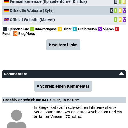
Fernsehserien.de (Episodenführer & Infos)
E
I
B
Offizielle Website (Syfy)
E
I
B
V
Official Website (Marvel)
I
B
V
E
Episodenliste
I
Inhaltsangabe
B
Bilder
A
Audio/Musik
V
Videos
F
Forum
N
Blog/News
weitere Links
Kommentare
Schreib einen Kommentar
Hoschi68er
schrieb am 04.07.2026, 15.52 Uhr:
Im Gegensatz zum schwachen Film eine starke
Serie. Spannung, Action, gute Geschichten und ein
brillanter Vincent D'Onofrio.