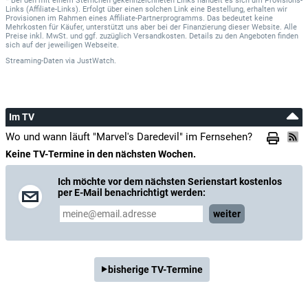
* Bei den mit einem Sternchen gekennzeichneten Links handelt es sich um Provisions-
Links (Affiliate-Links). Erfolgt über einen solchen Link eine Bestellung, erhalten wir
Provisionen im Rahmen eines Affiliate-Partnerprogramms. Das bedeutet keine
Mehrkosten für Käufer, unterstützt uns aber bei der Finanzierung dieser Website. Alle
Preise inkl. MwSt. und ggf. zuzüglich Versandkosten. Details zu den Angeboten finden
sich auf der jeweiligen Webseite.
Streaming-Daten
via
JustWatch.
Im TV
Wo und wann läuft "Marvel's Daredevil" im Fernsehen?
Keine TV-Termine in den nächsten Wochen.
Ich möchte vor dem nächsten Serienstart kostenlos
per E-Mail benachrichtigt werden:
weiter
bisherige TV-Termine