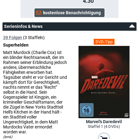
4.30
Serieninfos & News
39 Folgen
(3 Staffeln)
DVD-Tipp
Superhelden
Matt Murdock (Charlie Cox) ist
ein blinder Rechtsanwalt, der im
Rahmen seiner Erblindung jedoch
andere, übermenschliche
Fähigkeiten erworben hat.
Tagsüber steht er vor Gericht und
kämpft dort für Gerechtigkeit,
nachts nimmt er das "Recht"
selbst in die Hand. Sein
Gegenspieler ist Kingpin, ein
krimineller Geschäftsmann, der
die Zügel in New Yorks Stadtteil
Hell's Kitchen in der Hand hält -
ein Stadtteil voller
Marvel's Daredevil
Ungerechtigkeit, in dem Matt
Staffel 1 (4 DVDs)
Murdocks Vater ermordet
worden war.
(bmk)