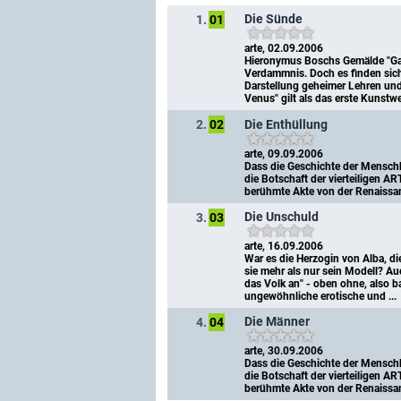
Die Sünde
1.
01
arte, 02.09.2006
Hieronymus Boschs Gemälde "Garte
Verdammnis. Doch es finden sich 
Darstellung geheimer Lehren und s
Venus" gilt als das erste Kunstwer
Die Enthüllung
2.
02
arte, 09.09.2006
Dass die Geschichte der Menschhei
die Botschaft der vierteiligen AR
berühmte Akte von der Renaissan
Die Unschuld
3.
03
arte, 16.09.2006
War es die Herzogin von Alba, di
sie mehr als nur sein Modell? Auc
das Volk an" - oben ohne, also 
ungewöhnliche erotische und ...
Die Männer
4.
04
arte, 30.09.2006
Dass die Geschichte der Menschhei
die Botschaft der vierteiligen AR
berühmte Akte von der Renaissanc