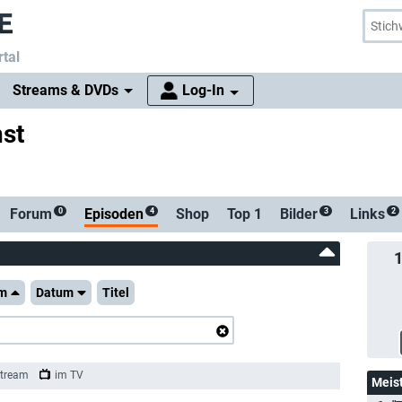
tal
Streams & DVDs
Log-In
nst
Forum
Episoden
Shop
Top 1
Bilder
Links
0
4
3
2
m
Datum
Titel
tream
im TV
Meis