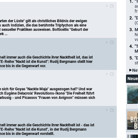
"
a
f
"
n der Lüste" gilt als christliches Bildnis der ewigen 
(
auch Indizien, die das berühmte Triptychon als eine 
M
exueller Praktiken ausweisen. Botticellis "Geburt der 
k ...
N
v
"
M
t immer auch die Geschichte ihrer Nacktheit ist, das ist 
"
TE-Reihe "Nackt ist die Kunst": Rudij Bergmann stellt hier 
s
ce bis in die Gegenwart vor.
Ne
Neue
e sich für Goyas "Nackte Maja" ausgezogen hat? Und war 
h Eugène Delacroix' Revolutions-Ikone "Die Freiheit führt 
barbusig - und Picassos "Frauen von Avignon" müssen sich 
t immer auch die Geschichte ihrer Nacktheit ist - das ist 
TE-Reihe "Nackt ist die Kunst", in der Rudij Bergmann 
e bis in die Gegenwart vorstellt.