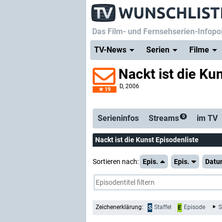
Das Film- und Fernsehserien-Infopor
TV-News
Serien
Filme
Nackt ist die Ku
D
, 2006
19
Serienticker
koste
Serieninfos
Streams
im TV
0
Nackt ist die Kunst Episodenliste
Sortieren nach:
Epis.
Epis.
Datu
Zeichenerklärung:
Staffel
Episode
S
S
E