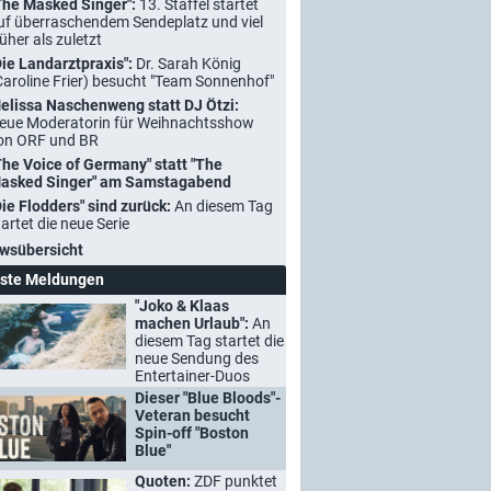
The Masked Singer":
13. Staffel startet
uf überraschendem Sendeplatz und viel
rüher als zuletzt
Die Landarztpraxis":
Dr. Sarah König
Caroline Frier) besucht "Team Sonnenhof"
elissa Naschenweng statt DJ Ötzi:
eue Moderatorin für Weihnachtsshow
on ORF und BR
The Voice of Germany" statt "The
asked Singer" am Samstagabend
Die Flodders" sind zurück:
An diesem Tag
tartet die neue Serie
wsübersicht
ste Meldungen
"Joko & Klaas
machen Urlaub":
An
diesem Tag startet die
neue Sendung des
Entertainer-Duos
Dieser "Blue Bloods"-
Veteran besucht
Spin-off "Boston
Blue"
Quoten:
ZDF punktet