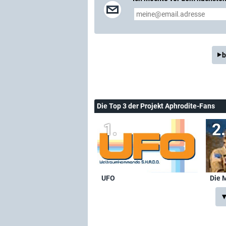
b
Die Top 3 der Projekt Aphrodite-Fans
UFO
Die 
▼