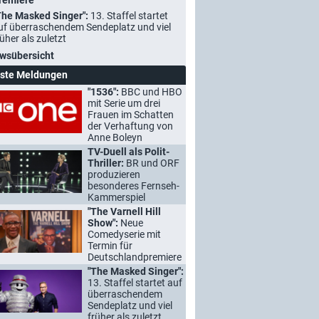
remiere
The Masked Singer":
13. Staffel startet
uf überraschendem Sendeplatz und viel
rüher als zuletzt
wsübersicht
ste Meldungen
"1536":
BBC und HBO
mit Serie um drei
Frauen im Schatten
der Verhaftung von
Anne Boleyn
TV-Duell als Polit-
Thriller:
BR und ORF
produzieren
besonderes Fernseh-
Kammerspiel
"The Varnell Hill
Show":
Neue
Comedyserie mit
Termin für
Deutschlandpremiere
"The Masked Singer":
13. Staffel startet auf
überraschendem
Sendeplatz und viel
früher als zuletzt