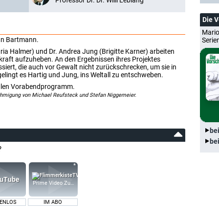
Professor Dr. Dr. Willi Leblang
Die 
Mario
efan Bartmann.
Serie
ia Halmer) und Dr. Andrea Jung (Brigitte Karner) arbeiten
kraft aufzuheben. An den Ergebnissen ihres Projektes
siert, die auch vor Gewalt nicht zurückschrecken, um sie in
lingt es Hartig und Jung, ins Weltall zu entschweben.
onalen Vorabendprogramm.
ehmigung von Michael Reufsteck und Stefan Niggemeier.
be
be
?
Prime Video Zusatz-Kanäle
ENLOS
IM ABO