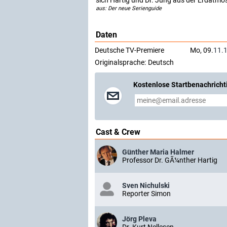
sich Hartig und Dr. Jung aus der Erdatmo
aus: Der neue Serienguide
Daten
Deutsche TV-Premiere
Mo, 09.
11.
Originalsprache:
Deutsch
Kostenlose Startbenachricht
Cast & Crew
Günther Maria Halmer
Professor Dr. GÃ¼nther Hartig
Sven Nichulski
Reporter Simon
Jörg Pleva