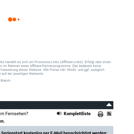
 handelt es sich um Provisions-Links (Affiliate-Links). Erfolgt über einen
onen im Rahmen eines Affiliate-Partnerprogramms. Das bedeutet keine
Finanzierung dieser Website. Alle Preise inkl. MwSt. und ggf. zuzüglich
 auf der jeweiligen Webseite.
tWatch.
 im Fernsehen?
Komplettliste
en.
Serienstart kostenlos per E-Mail benachrichtigt werden: