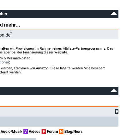
cher
d mehr...
*
on.de
halten wir Provisionen im Rahmen eines Affiliate-Partnerprogramms. Das
ns aber bei der Finanzierung dieser Website.
rto & Versandkosten.
tionen
)
gt werden, stammen von Amazon. Diese Inhalte werden "wie besehen"
tfernt werden.
E
Audio/Musik
V
Videos
F
Forum
N
Blog/News