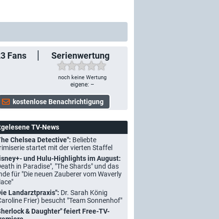
23
Fans
Serienwertung
noch keine Wertung
eigene: –
tgelesene TV-News
The Chelsea Detective":
Beliebte
rimiserie startet mit der vierten Staffel
isney+- und Hulu-Highlights im August:
Death in Paradise", "The Shards" und das
nde für "Die neuen Zauberer vom Waverly
lace"
Die Landarztpraxis":
Dr. Sarah König
Caroline Frier) besucht "Team Sonnenhof"
Sherlock & Daughter" feiert Free-TV-