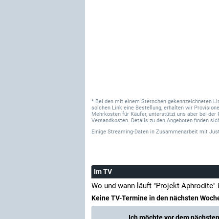
* Bei den mit einem Sternchen gekennzeichneten Links
solchen Link eine Bestellung, erhalten wir Provisi
Mehrkosten für Käufer, unterstützt uns aber bei der 
Versandkosten. Details zu den Angeboten finden sich
Einige Streaming-Daten
in Zusammenarbeit mit
Jus
Im TV
Wo und wann läuft "Projekt Aphrodite"
Keine TV-Termine in den nächsten Woch
Ich möchte vor dem nächsten 