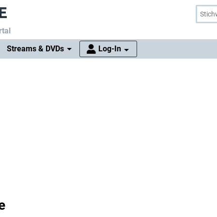
tal
Streams & DVDs
Log-In
e