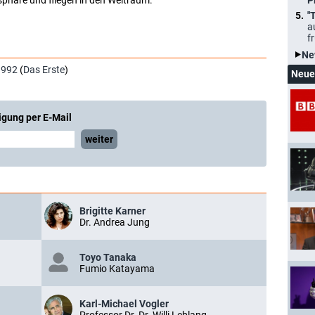
sphäre und fliegen in den Weltraum.
P
"
a
f
Ne
1992
(
Das Erste
)
Neue
igung per E-Mail
weiter
Brigitte Karner
Dr. Andrea Jung
Toyo Tanaka
Fumio Katayama
Karl-Michael Vogler