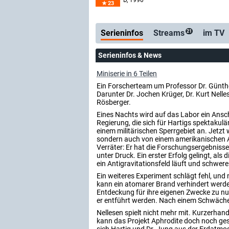
D
, 1990
23
Serienticker
kostenlose E-Mail
Serieninfos
Streams
im TV
21
Serieninfos & News
Miniserie in 6 Teilen
Ein Forscherteam um Professor Dr. Günthe
Darunter Dr. Jochen Krüger, Dr. Kurt Nel
Rösberger.
Eines Nachts wird auf das Labor ein Ansch
Regierung, die sich für Hartigs spektakulär
einem militärischen Sperrgebiet an. Jetzt
sondern auch von einem amerikanischen A
Verräter: Er hat die Forschungsergebniss
unter Druck. Ein erster Erfolg gelingt, als
ein Antigravitationsfeld läuft und schwe
Ein weiteres Experiment schlägt fehl, und
kann ein atomarer Brand verhindert werden
Entdeckung für ihre eigenen Zwecke zu nutz
er entführt werden. Nach einem Schwächea
Nellesen spielt nicht mehr mit. Kurzerhand
kann das Projekt Aphrodite doch noch ges