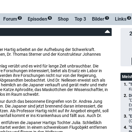
-Benachrichtigung
Forum
Episoden
Shop
Top 3
Bilder
Links
2
6
1
2
r Hartig arbeitet an der Aufhebung der Schwerkraft.
lesen, Dr. Thomas Sterner und der Konstrukteur Johannes
lag verübt und es wird für lange Zeit unbrauchbar. Die
e Forschungen interessiert, bietet als Ersatz ein Labor in
 werden ihre Forschungen nicht nur von der Regierung,
Meis
bgesandten beobachtet. Und Dr. Nellesen erweist sich als
"
e heimlich an die Japaner verkauft und gerät mehr und mehr
K
 die Katze Aphrodite, das Maskottchen der Wissenschaftler, in
relos im Raum schwebt.
D
"
 nur durch das besonnene Eingreifen von Dr. Andrea Jung
E
. Die Japaner sind jetzt brennend daran interessiert, die
P
en. Als Professor Hartig nicht auf ihr Angebot eingeht, soll
nfall kommt er ins Krankenhaus und fällt aus. Auch Dr.
"
(
 entführen die Japaner Hartigs Tochter Julia. Schließlich
tartet werden: In einem schwerelosen Flugobjekt entfernen
"