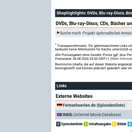
Shophighlights
: DVDs, Blu-ray-Discs, Bü
DVDs, Blu-ray-Discs, CDs, Bücher un
Suche nach
Projekt Aphrodite
bei Amaz
*
Transparenzhinweis: Für gekennzeichnete Links er
bedeutet keine Mehrkosten für Käufer, unterstützt u
Alle Preisangaben ohne Gewähr, Preise ggf. plus Po
Preisstand: 06.08.2026 03:00 GMT+1 (
Mehr Informa
Bestimmte Inhalte, die auf dieser Website angezei
bereitgestellt und können jederzeit geändert oder en
Links
Externe Websites
Fernsehserien.de (Episodenliste)
IMDb
(Internet Movie Database)
E
Episodenliste
I
Inhaltsangabe
B
Bilder
A