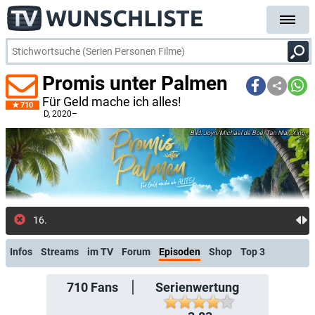
Promis unter Palmen
Für Geld mache ich alles!
710
D
, 2020–
Joyn/Michael de Boe/Tan Nian Xing
16.07.: Neu
Infos
Streams
im TV
Forum
Episoden
Shop
Top 3
710
Fans
Serienwertung