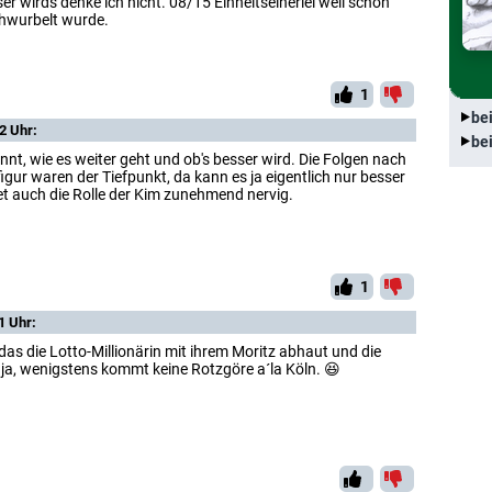
r wirds denke ich nicht. 08/15 Einheitseinerlei weil schon
chwurbelt wurde.
1
be
2 Uhr:
be
nt, wie es weiter geht und ob's besser wird. Die Folgen nach
igur waren der Tiefpunkt, da kann es ja eigentlich nur besser
et auch die Rolle der Kim zunehmend nervig.
1
1 Uhr:
 das die Lotto-Millionärin mit ihrem Moritz abhaut und die
ja, wenigstens kommt keine Rotzgöre a´la Köln. 😆