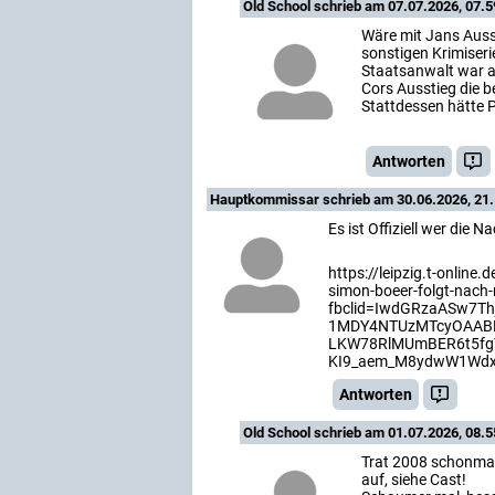
Old School
schrieb am 07.07.2026, 07.5
Wäre mit Jans Auss
sonstigen Krimiser
Staatsanwalt war a
Cors Ausstieg die 
Stattdessen hätte 
Antworten
Hauptkommissar
schrieb am 30.06.2026, 21.
Es ist Offiziell wer die
https://leipzig.t-online
simon-boeer-folgt-nach-
fbclid=IwdGRzaASw7
1MDY4NTUzMTcyOAABH
LKW78RlMUmBER6t5fg
KI9_aem_M8ydwW1Wd
Antworten
Old School
schrieb am 01.07.2026, 08.5
Trat 2008 schonmal
auf, siehe Cast!