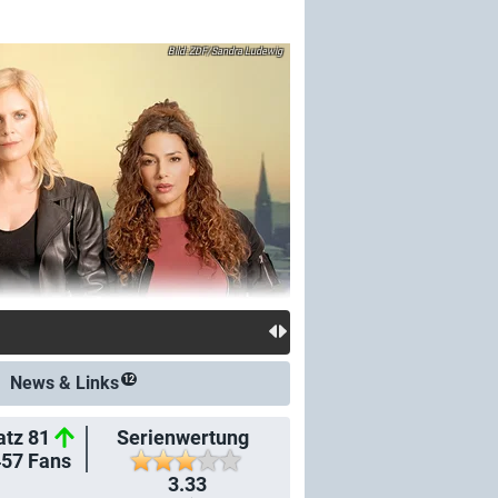
ZDF/Sandra Ludewig
News &
Links
12
atz 81
Serienwertung
457
Fans
3.33