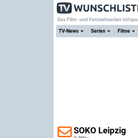
Das Film- und Fernsehserien-Infopor
TV-News
Serien
Filme
SOKO Leipzig