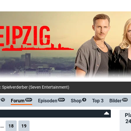
: Spielverderber (Seven Entertainment)
V
Forum
Episoden
Shop
Top 3
Bilder
92
500+
500+
6
500
Pl
2
...
18
19