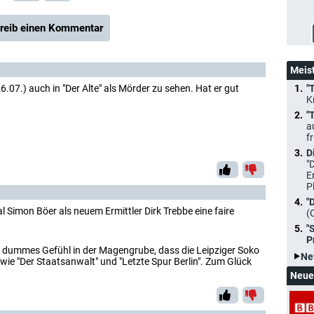
reib einen Kommentar
Meis
.07.) auch in "Der Alte" als Mörder zu sehen. Hat er gut
"
K
"
a
f
D
"
E
P
"
 Simon Böer als neuem Ermittler Dirk Trebbe eine faire
(
"
P
z dummes Gefühl in der Magengrube, dass die Leipziger Soko
Ne
o wie "Der Staatsanwalt" und "Letzte Spur Berlin". Zum Glück
Neue