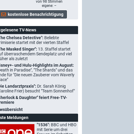
von
98
Stimmen
eigene: –
tgelesene TV-News
The Chelsea Detective":
Beliebte
rimiserie startet mit der vierten Staffel
The Masked Singer":
13. Staffel startet
uf überraschendem Sendeplatz und viel
rüher als zuletzt
isney+- und Hulu-Highlights im August:
Death in Paradise", "The Shards" und das
nde für "Die neuen Zauberer vom Waverly
lace"
Die Landarztpraxis":
Dr. Sarah König
Caroline Frier) besucht "Team Sonnenhof"
Sherlock & Daughter" feiert Free-TV-
remiere
wsübersicht
ste Meldungen
"1536":
BBC und HBO
mit Serie um drei