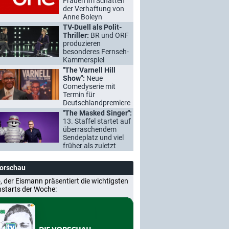
Frauen im Schatten
der Verhaftung von
Anne Boleyn
TV-Duell als Polit-
Thriller:
BR und ORF
produzieren
besonderes Fernseh-
Kammerspiel
"The Varnell Hill
Show":
Neue
Comedyserie mit
Termin für
Deutschlandpremiere
"The Masked Singer":
13. Staffel startet auf
überraschendem
Sendeplatz und viel
früher als zuletzt
Vorschau
, der Eismann präsentiert die wichtigsten
nstarts der Woche: