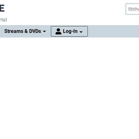
tal
Streams & DVDs
Log-In