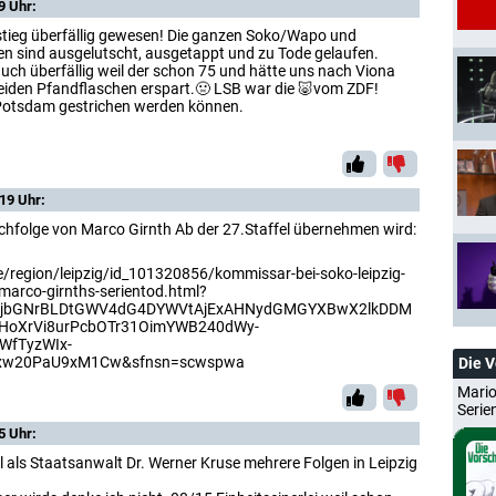
9 Uhr:
tieg überfällig gewesen! Die ganzen Soko/Wapo und
ien sind ausgelutscht, ausgetappt und zu Tode gelaufen.
uch überfällig weil der schon 75 und hätte uns nach Viona
beiden Pfandflaschen erspart.🤢 LSB war die 🐷vom ZDF!
Potsdam gestrichen werden können.
19 Uhr:
 Nachfolge von Marco Girnth Ab der 27.Staffel übernehmen wird:
.de/region/leipzig/id_101320856/kommissar-bei-soko-leipzig-
marco-girnths-serientod.html?
ThjbGNrBLDtGWV4dG4DYWVtAjExAHNydGMGYXBwX2lkDDM
oXrVi8urPcbOTr31OimYWB240dWy-
WfTyzWIx-
xw20PaU9xM1Cw&sfnsn=scwspwa
Die 
Mario
Serie
5 Uhr:
 als Staatsanwalt Dr. Werner Kruse mehrere Folgen in Leipzig