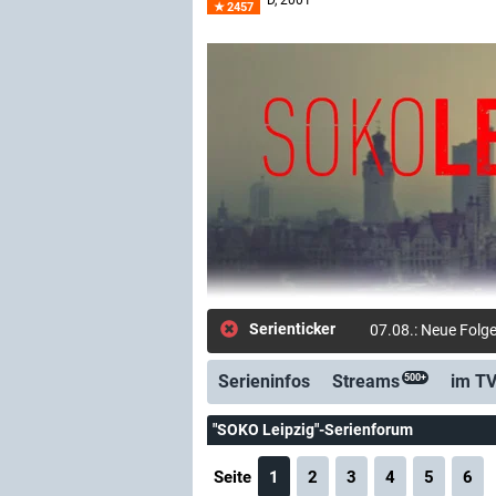
D
, 2001–
2457
Serienticker
07.08.: Neue Folge
Serieninfos
Streams
im T
500+
"SOKO Leipzig"-Serienforum
Seite
1
2
3
4
5
6