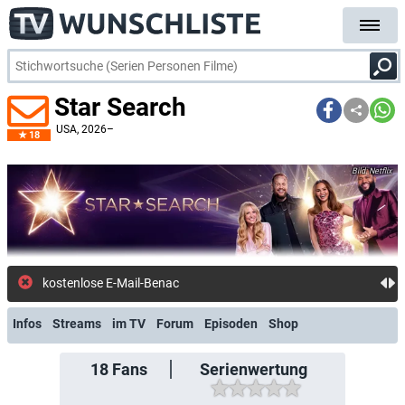
Star Search
USA
, 2026–
18
Netflix
kostenlose E-Mail-Benachrichti
Infos
Streams
im TV
Forum
Episoden
Shop
18
Fans
Serienwertung