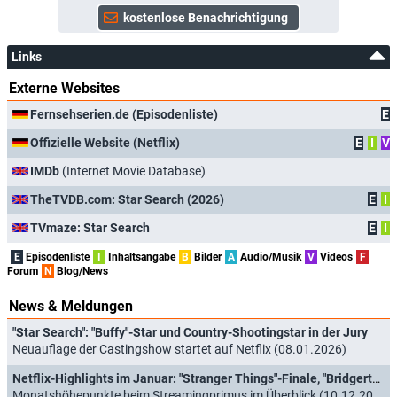
Links
Externe Websites
Fernsehserien.de (Episodenliste)
E
Offizielle Website (Netflix)
E
I
V
IMDb
(Internet Movie Database)
TheTVDB.com: Star Search (2026)
E
I
TVmaze: Star Search
E
I
E
Episodenliste
I
Inhaltsangabe
B
Bilder
A
Audio/Musik
V
Videos
F
Forum
N
Blog/News
News & Meldungen
"Star Search": "Buffy"-Star und Country-Shootingstar in der Jury
Neuauflage der Castingshow startet auf Netflix (08.01.2026)
Netflix-Highlights im Januar: "Stranger Things"-Finale, "Bridgerton", Agatha Christie, James Bond und "Star Search"
Monatshöhepunkte beim Streamingprimus im Überblick (10.12.2025)