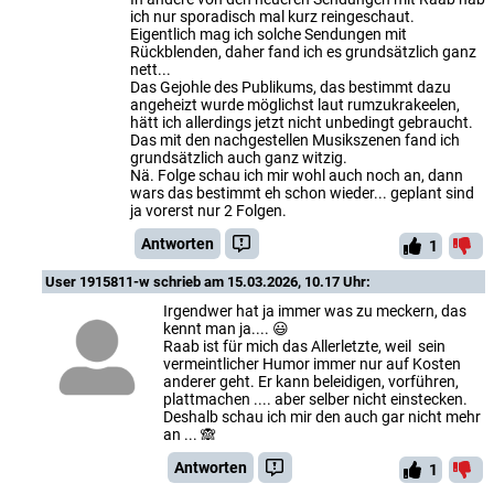
ich nur sporadisch mal kurz reingeschaut.
Eigentlich mag ich solche Sendungen mit
Rückblenden, daher fand ich es grundsätzlich ganz
nett...
Das Gejohle des Publikums, das bestimmt dazu
angeheizt wurde möglichst laut rumzukrakeelen,
hätt ich allerdings jetzt nicht unbedingt gebraucht.
Das mit den nachgestellen Musikszenen fand ich
grundsätzlich auch ganz witzig.
Nä. Folge schau ich mir wohl auch noch an, dann
wars das bestimmt eh schon wieder... geplant sind
ja vorerst nur 2 Folgen.
Antworten
1
User 1915811-w
schrieb am 15.03.2026, 10.17 Uhr:
Irgendwer hat ja immer was zu meckern, das
kennt man ja.... 😃
Raab ist für mich das Allerletzte, weil sein
vermeintlicher Humor immer nur auf Kosten
anderer geht. Er kann beleidigen, vorführen,
plattmachen .... aber selber nicht einstecken.
Deshalb schau ich mir den auch gar nicht mehr
an ... 🙈
Antworten
1