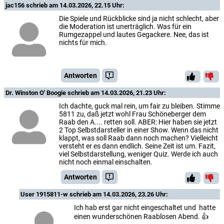
jac156
schrieb am 14.03.2026, 22.15 Uhr:
Die Spiele und Rückblicke sind ja nicht schlecht, aber
die Moderation ist unerträglich. Was für ein
Rumgezappel und lautes Gegackere. Nee, das ist
nichts für mich.
Antworten
Dr. Winston O' Boogie
schrieb am 14.03.2026, 21.23 Uhr:
Ich dachte, guck mal rein, um fair zu bleiben. Stimme
5811 zu, daß jetzt wohl Frau Schöneberger dem
Raab den A.... retten soll. ABER: Hier haben sie jetzt
2 Top Selbstdarsteller in einer Show. Wenn das nicht
klappt, was soll Raab dann noch machen? Vielleicht
versteht er es dann endlich. Seine Zeit ist um. Fazit,
viel Selbstdarstellung, weniger Quiz. Werde ich auch
nicht noch einmal einschalten.
Antworten
User 1915811-w
schrieb am 14.03.2026, 23.26 Uhr:
Ich hab erst gar nicht eingeschaltet und hatte
einen wunderschönen Raablosen Abend. 👍