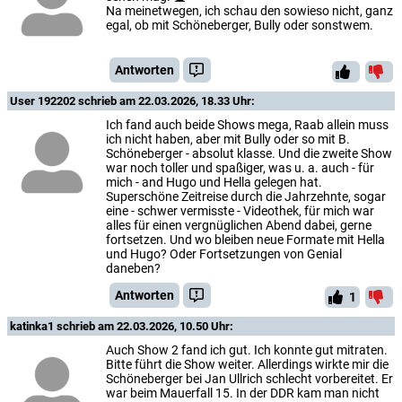
Na meinetwegen, ich schau den sowieso nicht, ganz
egal, ob mit Schöneberger, Bully oder sonstwem.
Antworten
User 192202
schrieb am 22.03.2026, 18.33 Uhr:
Ich fand auch beide Shows mega, Raab allein muss
ich nicht haben, aber mit Bully oder so mit B.
Schöneberger - absolut klasse. Und die zweite Show
war noch toller und spaßiger, was u. a. auch - für
mich - and Hugo und Hella gelegen hat.
Superschöne Zeitreise durch die Jahrzehnte, sogar
eine - schwer vermisste - Videothek, für mich war
alles für einen vergnüglichen Abend dabei, gerne
fortsetzen. Und wo bleiben neue Formate mit Hella
und Hugo? Oder Fortsetzungen von Genial
daneben?
Antworten
1
katinka1
schrieb am 22.03.2026, 10.50 Uhr:
Auch Show 2 fand ich gut. Ich konnte gut mitraten.
Bitte führt die Show weiter. Allerdings wirkte mir die
Schöneberger bei Jan Ullrich schlecht vorbereitet. Er
war beim Mauerfall 15. In der DDR kam man nicht