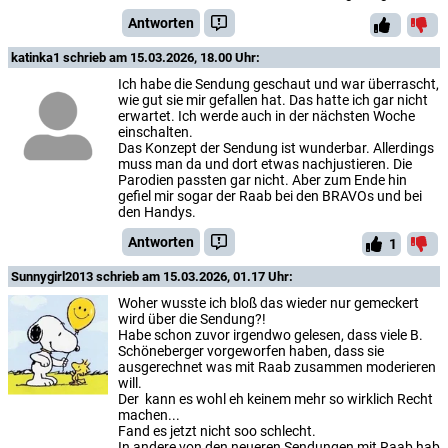
Antworten
katinka1
schrieb am 15.03.2026, 18.00 Uhr:
Ich habe die Sendung geschaut und war überrascht,
wie gut sie mir gefallen hat. Das hatte ich gar nicht
erwartet. Ich werde auch in der nächsten Woche
einschalten.
Das Konzept der Sendung ist wunderbar. Allerdings
muss man da und dort etwas nachjustieren. Die
Parodien passten gar nicht. Aber zum Ende hin
gefiel mir sogar der Raab bei den BRAVOs und bei
den Handys.
Antworten
1
Sunnygirl2013
schrieb am 15.03.2026, 01.17 Uhr:
Woher wusste ich bloß das wieder nur gemeckert
wird über die Sendung?!
Habe schon zuvor irgendwo gelesen, dass viele B.
Schöneberger vorgeworfen haben, dass sie
ausgerechnet was mit Raab zusammen moderieren
will.
Der kann es wohl eh keinem mehr so wirklich Recht
machen...
Fand es jetzt nicht soo schlecht.
In andere von den neueren Sendungen mit Raab hab