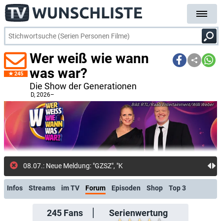
Wer weiß wie wann
was war?
245
Die Show der Generationen
D
, 2026–
RTL/Raab Entertainment/Willi Weber
08.07.: Neue Meldung: "GZSZ", "Kampf der Real
Infos
Streams
im TV
Forum
Episoden
Shop
Top 3
245
Fans
Serienwertung