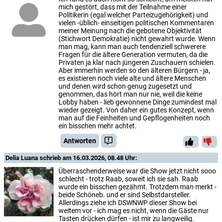
mich gestört, dass mit der Teilnahme einer
Politikerin (egal welcher Parteizugehörigkeit) und
vielen -üblich- einseitigen politischen Kommentaren
meiner Meinung nach die gebotene Objektivität
(Stichwort Demokratie) nicht gewahrt wurde. Wenn
man mag, kann man auch tendenziell schwerere
Fragen für die ältere Generation vermuten, da die
Privaten ja klar nach jüngeren Zuschauern schielen.
Aber immerhin werden so den älteren Bürgern - ja,
es existieren noch viele alte und ältere Menschen
und denen wird schon genug zugesetzt und
genommen, das hört man nur nie, weil die keine
Lobby haben - lieb gewonnene Dinge zumindest mal
wieder gezeigt. Von daher ein gutes Konzept, wenn
man auf die Feinheiten und Gepflogenheiten noch
ein bisschen mehr achtet.
Antworten
Delia Luana
schrieb am 16.03.2026, 08.48 Uhr:
Überraschenderweise war die Show jetzt nicht sooo
schlecht - trotz Raab, soweit ich sie sah. Raab
wurde ein bisschen gezähmt. Trotzdem man merkt -
beide Schöneb. und er sind Selbstdarsteller.
Allerdings ziehe ich DSWNWP dieser Show bei
weitem vor - ich mag es nicht, wenn die Gäste nur
Tasten drücken dürfen - ist mir zu langweilig.