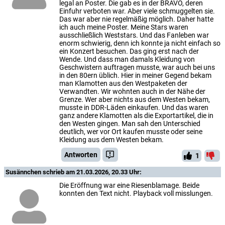
legal an Poster. Die gab es in der BRAVO, deren
Einfuhr verboten war. Aber viele schmuggelten sie.
Das war aber nie regelmäßig möglich. Daher hatte
ich auch meine Poster. Meine Stars waren
ausschließlich Weststars. Und das Fanleben war
enorm schwierig, denn ich konnte ja nicht einfach so
ein Konzert besuchen. Das ging erst nach der
Wende. Und dass man damals Kleidung von
Geschwistern auftragen musste, war auch bei uns
in den 80ern üblich. Hier in meiner Gegend bekam
man Klamotten aus den Westpaketen der
Verwandten. Wir wohnten auch in der Nähe der
Grenze. Wer aber nichts aus dem Westen bekam,
musste in DDR-Läden einkaufen. Und das waren
ganz andere Klamotten als die Exportartikel, die in
den Westen gingen. Man sah den Unterschied
deutlich, wer vor Ort kaufen musste oder seine
Kleidung aus dem Westen bekam.
Antworten
1
Susännchen
schrieb am 21.03.2026, 20.33 Uhr:
Die Eröffnung war eine Riesenblamage. Beide
konnten den Text nicht. Playback voll misslungen.