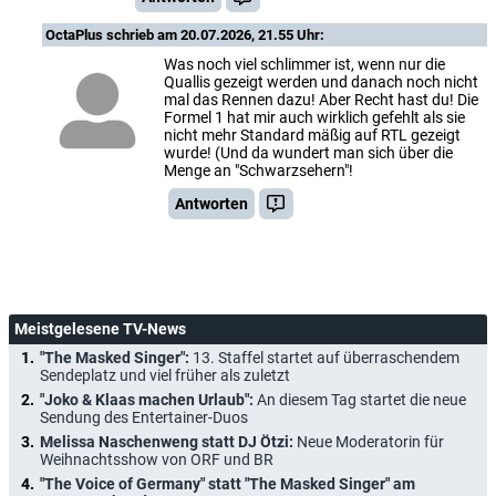
OctaPlus
schrieb am 20.07.2026, 21.55 Uhr:
Was noch viel schlimmer ist, wenn nur die
Quallis gezeigt werden und danach noch nicht
mal das Rennen dazu! Aber Recht hast du! Die
Formel 1 hat mir auch wirklich gefehlt als sie
nicht mehr Standard mäßig auf RTL gezeigt
wurde! (Und da wundert man sich über die
Menge an "Schwarzsehern"!
Antworten
Meistgelesene TV-News
"The Masked Singer":
13. Staffel startet auf überraschendem
Sendeplatz und viel früher als zuletzt
"Joko & Klaas machen Urlaub":
An diesem Tag startet die neue
Sendung des Entertainer-Duos
Melissa Naschenweng statt DJ Ötzi:
Neue Moderatorin für
Weihnachtsshow von ORF und BR
"The Voice of Germany" statt "The Masked Singer" am