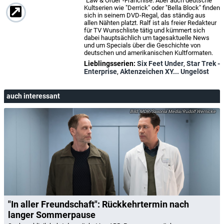
"Law & Order"-Franchise. Aber auch deutsche
Kultserien wie "Derrick" oder "Bella Block" finden
sich in seinem DVD-Regal, das ständig aus
allen Nähten platzt. Ralf ist als freier Redakteur
für TV Wunschliste tätig und kümmert sich
dabei hauptsächlich um tagesaktuelle News
und um Specials über die Geschichte von
deutschen und amerikanischen Kultformaten.
Lieblingsserien:
Six Feet Under
,
Star Trek -
Enterprise
,
Aktenzeichen XY... Ungelöst
auch interessant
MDR/Saxonia Media/Rudolf Wernicke
"In aller Freundschaft": Rückkehrtermin nach
langer Sommerpause