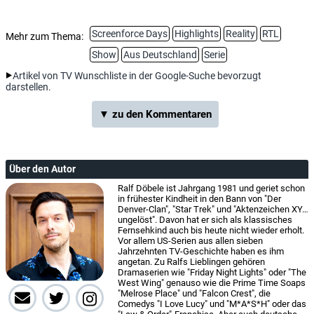
Screenforce Days
Highlights
Reality
RTL
Mehr zum Thema:
Show
Aus Deutschland
Serie
Artikel von TV Wunschliste in der Google-Suche bevorzugt
darstellen.
▼ zu den Kommentaren
Über den Autor
Ralf Döbele ist Jahrgang 1981 und geriet schon
in frühester Kindheit in den Bann von "Der
Denver-Clan", "Star Trek" und "Aktenzeichen XY…
ungelöst". Davon hat er sich als klassisches
Fernsehkind auch bis heute nicht wieder erholt.
Vor allem US-Serien aus allen sieben
Jahrzehnten TV-Geschichte haben es ihm
angetan. Zu Ralfs Lieblingen gehören
Dramaserien wie "Friday Night Lights" oder "The
West Wing" genauso wie die Prime Time Soaps
"Melrose Place" und "Falcon Crest", die
Comedys "I Love Lucy" und "M*A*S*H" oder das