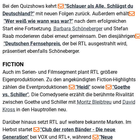
Bei den Quizshows kehrt
"Schlauer als Alle. Schlägst du
Deutschland?"
mit neuen Folgen zurück. Außerdem erhält
"Wer weiß wie wann was war?"
nach dem erfolgreichen
Start eine Fortsetzung.
Barbara Schöneberger
und Stefan
Raab moderieren dabei erneut gemeinsam. Den diesjährigen
"Deutschen Fernsehpreis
, der bei RTL ausgestrahlt wird,
präsentiert ebenfalls Schöneberger.
FICTION
Auch im Serien- und Filmsegment plant RTL größere
Eigenproduktionen. Zu den angekündigten Fiction-Highlights
zählen die Eventproduktionen
"Heidi"
sowie
"Goethe
vs. Schiller"
. Die Comedyserie erzählt die berühmte Rivalität
zwischen Goethe und Schiller mit
Moritz Bleibtreu
und
David
Kross
in den Hauptrollen neu.
Darüber hinaus setzt RTL auf weitere bekannte Marken. Im
Herbst startet
"Club der roten Bänder - Die neue
Generation"
bei VOX und RTL+, während
"Neue