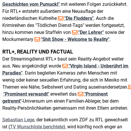
Geschichten vom Pumuckl"
mit weiteren Folgen zurückkehrt.
Für RTL+ entsteht außerdem eine Neuauflage der
niederländischen Kultreihe
"Die Flodders"
. Auch die
Krimireihen des "Tödlichen Dienst-Tags" werden fortgesetzt,
hinzu kommen neue Staffeln von
"Der Lehrer"
sowie der
Mockumentary
"Shit Show - Welcome to Reality"
.
RTL+, REALITY UND FACTUAL
Der Streamingdienst RTL+ baut sein Reality-Angebot weiter
aus. Neu angekündigt wurde
"Virgin Island - Unberührt im
Paradies"
. Darin begleiten Kameras zehn Menschen mit
wenig oder keiner sexuellen Erfahrung, die sich in Mexiko mit
Themen wie Nähe, Selbstwert und Dating auseinandersetzen.
"Prominent verwandt"
erweitert das
"Prominent
getrennt"
-Universum um einen Familien-Ableger, bei dem
Reality-Persönlichkeiten gemeinsam mit ihren Eltern antreten.
Sebastian Lege
, der bekanntlich vom ZDF zu RTL gewechselt
ist (
TV Wunschliste berichtete
), wird künftig noch enger an