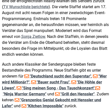
eine der erfolgreichsten Reality-Marken des Senders zurück
(
TV Wunschliste berichtete
). Die vierte Staffel startet am 17.
August mit acht neuen Folgen in einer zweiwöchigen Event-
Programmierung. Erstmals treten 18 Prominente
gegeneinander an, die herausfinden müssen, wer heimlich als
Verräter das Spiel manipuliert. Moderiert wird das Format
erneut von
Sonja Zietlow
. Nach drei Staffeln, in denen jeweils
die Verräter am Ende die Oberhand behielten, steht diesmal
besonders die Frage im Mittelpunkt, ob die Loyalen das Blatt
endlich wenden können.
Auch andere Klassiker der Sendergruppe bleiben feste
Bestandteile des Programms. Neue Staffeln gibt es unter
anderem für
"Deutschland sucht den Superstar"
,
"Wer
wird Millionär?"
,
"Bauer sucht Frau"
,
"Die Höhle der
Löwen"
,
"Sing meinen Song - Das Tauschkonzert"
,
"Ninja Warrior Germany"
und
"Grill den Henssler"
. Zudem
kehren
"Grenzenlos Genial Gekocht mit Henssler und
Lafer"
und
"Kitchen Impossible"
zurück.