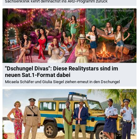
Sachsenklinik kehrt demnächst ins ARD-Programm zurück
Joyn/Rico Güttich
"Dschungel Divas": Diese Realitystars sind im
neuen Sat.1-Format dabei
Micaela Schäfer und Giulia Siegel ziehen erneut in den Dschungel
BBC