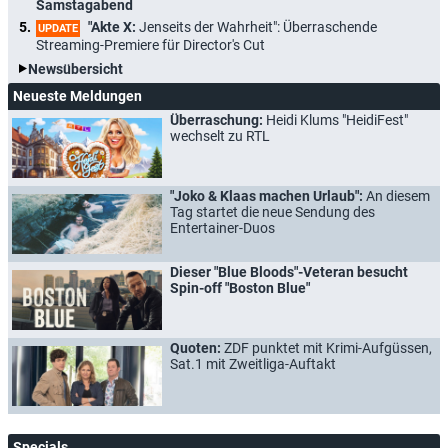
Samstagabend
"Akte X:
Jenseits der Wahrheit": Überraschende
UPDATE
Streaming-Premiere für Director's Cut
Newsübersicht
Neueste Meldungen
Überraschung:
Heidi Klums "HeidiFest"
wechselt zu RTL
"Joko & Klaas machen Urlaub":
An diesem
Tag startet die neue Sendung des
Entertainer-Duos
Dieser "Blue Bloods"-Veteran besucht
Spin-off "Boston Blue"
Quoten:
ZDF punktet mit Krimi-Aufgüssen,
Sat.1 mit Zweitliga-Auftakt
Specials