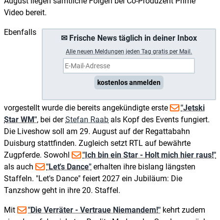
August liegen sämtliche Folgen bei Co-Produzent Prime
Video bereit.
Ebenfalls
✉ Frische News täglich in deiner Inbox
A
lle neuen Meldungen jeden Tag gratis per Mail.
kostenlos anmelden
vorgestellt wurde die bereits angekündigte erste
"Jetski
Star WM"
, bei der
Stefan Raab
als Kopf des Events fungiert.
Die Liveshow soll am 29. August auf der Regattabahn
Duisburg stattfinden. Zugleich setzt RTL auf bewährte
Zugpferde. Sowohl
"Ich bin ein Star - Holt mich hier raus!"
als auch
"Let's Dance"
erhalten ihre bislang längsten
Staffeln. "Let's Dance" feiert 2027 ein Jubiläum: Die
Tanzshow geht in ihre 20. Staffel.
Mit
"Die Verräter - Vertraue Niemandem!"
kehrt zudem