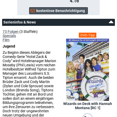
4.16
Serieninfos & News
73 Folgen
(3 Staffeln)
DVD-Tipp
Specials
Film
Jugend
Zu Beginn dieses Ablegers der
Comedy-Serie "Hotel Zack &
Cody" wird Hotelmanager Marion
Moseby (Phil Lewis) vom reichen
Hotelbesitzer Wilfred Tipton zum
Manager des Luxusliners S.S.
Tipton ernannt. Auch die beiden
Brüder Zack und Cody Martin
(Dylan und Cole Sprouse) sowie
London (Brenda Song), Tiptons
Tochter, gehen mit an Bord und
sollen dort an einem einjährigen
Bildungsprogramm teilnehmen,
Wizards on Deck with Hannah
um ihre Zensuren zu verbessern.
Montana [RC 1]
Doch trotz der ungewohnten
neuen Umgebung und der