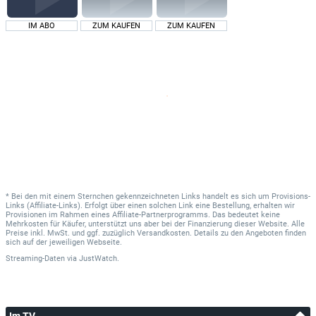
IM ABO
ZUM KAUFEN
ZUM KAUFEN
* Bei den mit einem Sternchen gekennzeichneten Links handelt es sich um Provisions-
Links (Affiliate-Links). Erfolgt über einen solchen Link eine Bestellung, erhalten wir
Provisionen im Rahmen eines Affiliate-Partnerprogramms. Das bedeutet keine
Mehrkosten für Käufer, unterstützt uns aber bei der Finanzierung dieser Website. Alle
Preise inkl. MwSt. und ggf. zuzüglich Versandkosten. Details zu den Angeboten finden
sich auf der jeweiligen Webseite.
Streaming-Daten
via
JustWatch.
Im TV