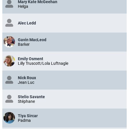
Mary Kate McGeehan
Helga
Alec Ledd
Gavin MacLeod
Barker
Emily Osment
Lilly Truscott/Lola Luftnagle
Nick Roux
Jean Luc
Stelio Savante
Stéphane
Tiya Sircar
Padma