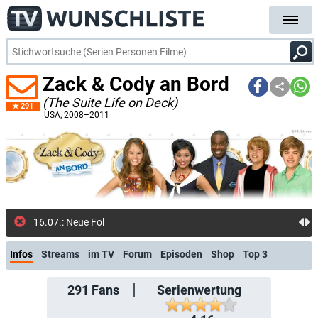
Zack & Cody an Bord
(The Suite Life on Deck)
291
USA
, 2008–2011
16.07.: Neue Folge: Dates mit Hindernissen (Disne
Infos
Streams
im TV
Forum
Episoden
Shop
Top 3
291
Fans
Serienwertung