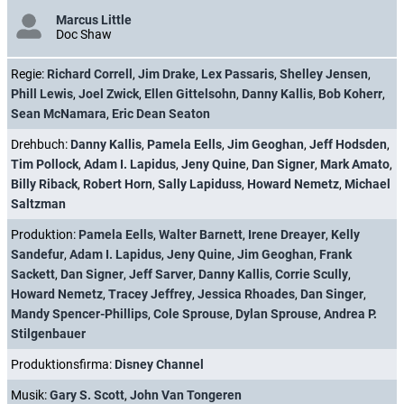
Marcus Little
Doc Shaw
Regie:
Richard Correll
,
Jim Drake
,
Lex Passaris
,
Shelley Jensen
,
Phill Lewis
,
Joel Zwick
,
Ellen Gittelsohn
,
Danny Kallis
,
Bob Koherr
,
Sean McNamara
,
Eric Dean Seaton
Drehbuch:
Danny Kallis
,
Pamela Eells
,
Jim Geoghan
,
Jeff Hodsden
,
Tim Pollock
,
Adam I. Lapidus
,
Jeny Quine
,
Dan Signer
,
Mark Amato
,
Billy Riback
,
Robert Horn
,
Sally Lapiduss
,
Howard Nemetz
,
Michael
Saltzman
Produktion:
Pamela Eells
,
Walter Barnett
,
Irene Dreayer
,
Kelly
Sandefur
,
Adam I. Lapidus
,
Jeny Quine
,
Jim Geoghan
,
Frank
Sackett
,
Dan Signer
,
Jeff Sarver
,
Danny Kallis
,
Corrie Scully
,
Howard Nemetz
,
Tracey Jeffrey
,
Jessica Rhoades
,
Dan Singer
,
Mandy Spencer-Phillips
,
Cole Sprouse
,
Dylan Sprouse
,
Andrea P.
Stilgenbauer
Produktionsfirma:
Disney Channel
Musik:
Gary S. Scott
,
John Van Tongeren