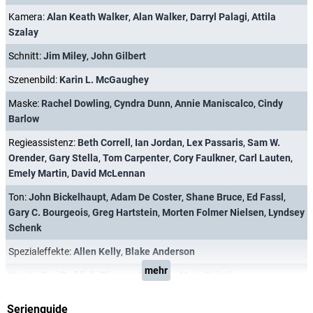
Kamera:
Alan Keath Walker
,
Alan Walker
,
Darryl Palagi
,
Attila
Szalay
Schnitt:
Jim Miley
,
John Gilbert
Szenenbild:
Karin L. McGaughey
Maske:
Rachel Dowling
,
Cyndra Dunn
,
Annie Maniscalco
,
Cindy
Barlow
Regieassistenz:
Beth Correll
,
Ian Jordan
,
Lex Passaris
,
Sam W.
Orender
,
Gary Stella
,
Tom Carpenter
,
Cory Faulkner
,
Carl Lauten
,
Emely Martin
,
David McLennan
Ton:
John Bickelhaupt
,
Adam De Coster
,
Shane Bruce
,
Ed Fassl
,
Gary C. Bourgeois
,
Greg Hartstein
,
Morten Folmer Nielsen
,
Lyndsey
Schenk
Spezialeffekte:
Allen Kelly
,
Blake Anderson
mehr
Stunts:
Rex Reddick
,
Thomas M. Ficke
,
Marc Scizak
Serienguide