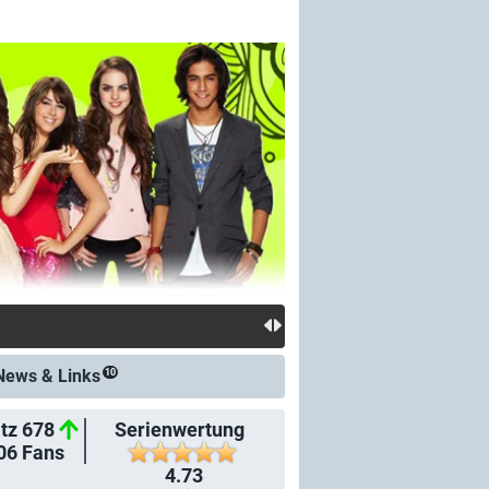
News &
Links
10
tz 678
Serienwertung
06
Fans
4.73