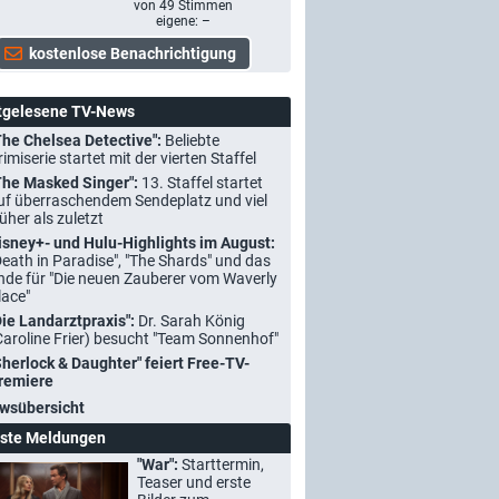
von
49
Stimmen
eigene: –
tgelesene TV-News
The Chelsea Detective":
Beliebte
rimiserie startet mit der vierten Staffel
The Masked Singer":
13. Staffel startet
uf überraschendem Sendeplatz und viel
rüher als zuletzt
isney+- und Hulu-Highlights im August:
Death in Paradise", "The Shards" und das
nde für "Die neuen Zauberer vom Waverly
lace"
Die Landarztpraxis":
Dr. Sarah König
Caroline Frier) besucht "Team Sonnenhof"
Sherlock & Daughter" feiert Free-TV-
remiere
wsübersicht
ste Meldungen
"War":
Starttermin,
Teaser und erste