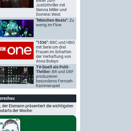
Bilder zum
Justizthriller mit
Sienna Miller und
Dominic West
"München Beats":
Zu
wenig im Flow
"1536":
BBC und HBO
mit Serie um drei
Frauen im Schatten
der Verhaftung von
Anne Boleyn
TV-Duell als Polit-
Thriller:
BR und ORF
produzieren
besonderes Fernseh-
Kammerspiel
Vorschau
, der Eismann präsentiert die wichtigsten
nstarts der Woche: