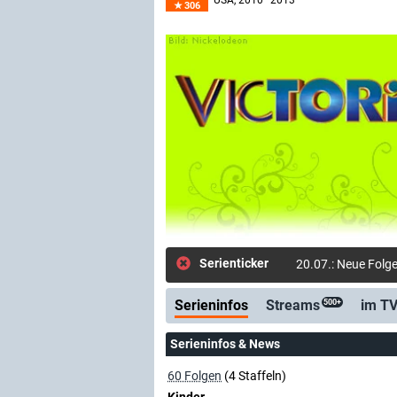
USA
, 2010–2013
306
Serienticker
20.07.: Neue Folg
Serieninfos
Streams
im T
500+
Serieninfos & News
60 Folgen
(4 Staffeln)
Kinder