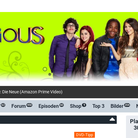
e: Die Neue (Amazon Prime Video)
V
Forum
Episoden
Shop
Top 3
Bilder
63
450
60
9
354
Pla
3
DVD-Tipp