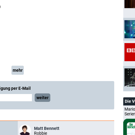
)
mehr
igung per E-Mail
weiter
Die 
Mario
Serie
Matt Bennett
Robbie