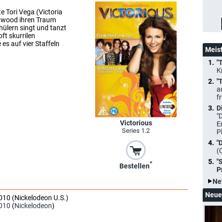
e Tori Vega (Victoria
lywood ihren Traum
ülern singt und tanzt
ft skurrilen
es auf vier Staffeln
Meis
"
K
"
a
f
D
"
Victorious
E
Series 1.2
P
"
(
"
*
Bestellen
P
Ne
Neue
010 (Nickelodeon U.S.)
010
(
Nickelodeon
)