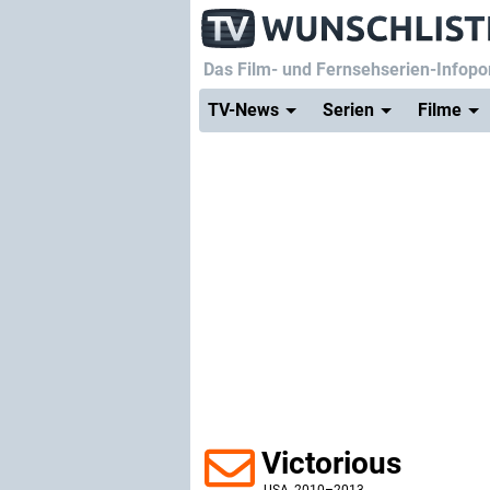
Das Film- und Fernsehserien-Infopor
TV-News
Serien
Filme
Victorious