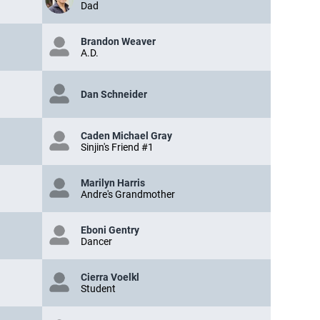
Dad
Brandon Weaver
A.D.
Dan Schneider
Caden Michael Gray
Sinjin's Friend #1
Marilyn Harris
Andre's Grandmother
Eboni Gentry
Dancer
Cierra Voelkl
Student