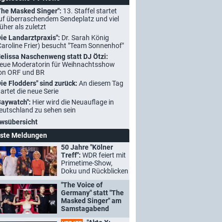
The Masked Singer":
13. Staffel startet
uf überraschendem Sendeplatz und viel
rüher als zuletzt
Die Landarztpraxis":
Dr. Sarah König
Caroline Frier) besucht "Team Sonnenhof"
elissa Naschenweng statt DJ Ötzi:
eue Moderatorin für Weihnachtsshow
on ORF und BR
Die Flodders" sind zurück:
An diesem Tag
tartet die neue Serie
Baywatch":
Hier wird die Neuauflage in
eutschland zu sehen sein
wsübersicht
ste Meldungen
50 Jahre "Kölner
Treff":
WDR feiert mit
Primetime-Show,
Doku und Rückblicken
"The Voice of
Germany" statt "The
Masked Singer" am
Samstagabend