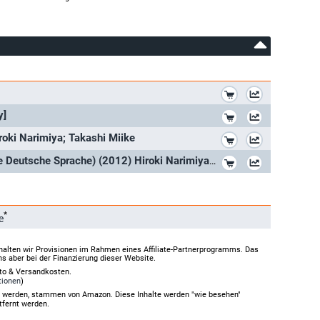
*
*
y]
*
roki Narimiya; Takashi Miike
*
Ace Attorney (Blu-Ray) (Import) (Keine Deutsche Sprache) (2012) Hiroki Narimiya; Takumi Saito; Mirei
*
e
halten wir Provisionen im Rahmen eines Affiliate-Partnerprogramms. Das
ns aber bei der Finanzierung dieser Website.
rto & Versandkosten.
tionen
)
gt werden, stammen von Amazon. Diese Inhalte werden "wie besehen"
tfernt werden.