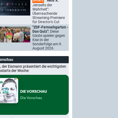
"Akte X:
UPDATE
Jenseits der
Wahrheit":
Überraschende
Streaming-Premiere
für Director's Cut
"ZDF-Fernsehgarten -
Das Quiz":
Diese
Gäste spielen gegen
Kiwi in der
Sonderfolge am 9.
August 2026
Vorschau
, der Eismann präsentiert die wichtigsten
nstarts der Woche: