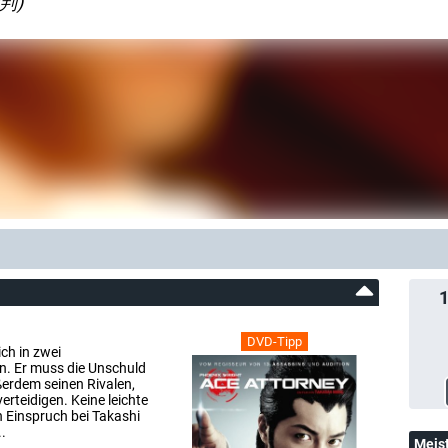
裁判)
DVD-Tipp
ch in zwei
n. Er muss die Unschuld
erdem seinen Rivalen,
rteidigen. Keine leichte
 Einspruch bei Takashi
.
Meis