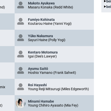
be
Makoto Ayukawa
be
nd)
Masaru Konaka (Redd White)
Fumiyo Kohinata
Koutarou Haine (Yanni Yogi)
Yûko Nakamura
Sayuri Haine (Polly Yogi)
Kentaro Motomura
Igai (Dee's Lawyer)
Ayumu Saitô
Hoshio Yamano (Frank Sahwit)
Roi Hayashi
enix
Young Reiji Mitsurugi (Miles Edgeworth)
Minami Hamabe
z)
Young Chihiro Ayasato (Mia Fey)