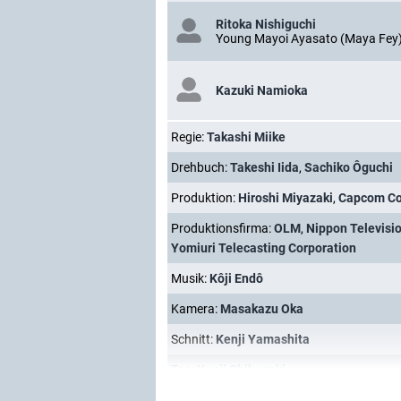
Ritoka Nishiguchi
Young Mayoi Ayasato (Maya Fey
Kazuki Namioka
Regie:
Takashi Miike
Drehbuch:
Takeshi Iida
,
Sachiko Ôguchi
Produktion:
Hiroshi Miyazaki
,
Capcom C
Produktionsfirma:
OLM
,
Nippon Televisi
Yomiuri Telecasting Corporation
Musik:
Kôji Endô
Kamera:
Masakazu Oka
Schnitt:
Kenji Yamashita
Ton:
Kenji Shibazaki