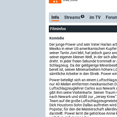
USA
, 2008
6
Info
Streams
im TV
Foru
6
Filminfos
Komödie
Der junge Power und sein Vater Harlan ar
Mexiko in einer US-amerikanischen Kupfer
seiner Tante Joni lebt, hat jedoch ganz and
seiner eigenen kleinen Welt, in der sich a
dreht. In jeder freien Sekunde trommelt e
Schlagzeug. Da der geldgierige Minenbesi
bereit ist, seinen Minenarbeitern höhere L
sämtliche Arbeiter in den Streik. Power wi
Power beteiligt sich an einem Luftschlag
nur 40 Meilen entfernten mexikanischen Do
Luftschlagzeuglehrer Carlos aus Newark
gibt ihm seine Visitenkarte. Seinen Traum
nach Newark und stößt zur „Jersey Krew“. 
Team auf die große Luftschlagzeugmeister
Dick Houstons Sohn Dallas auftreten wird. D
Popstar, für den die Meisterschaft allerdin
darstellt. Power lernt die gehörlose Annie