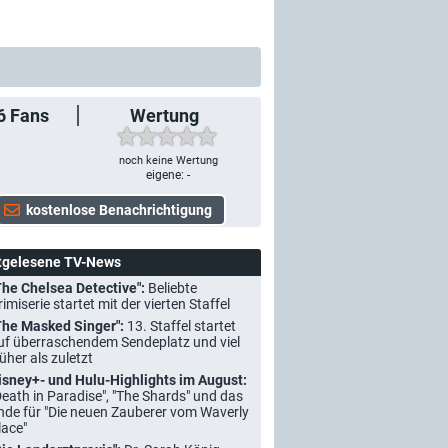
6
Fans
Wertung
noch keine Wertung
eigene: -
tgelesene TV-News
The Chelsea Detective":
Beliebte
rimiserie startet mit der vierten Staffel
The Masked Singer":
13. Staffel startet
uf überraschendem Sendeplatz und viel
rüher als zuletzt
isney+- und Hulu-Highlights im August:
Death in Paradise", "The Shards" und das
nde für "Die neuen Zauberer vom Waverly
lace"