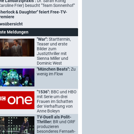
Die Landarztpraxis":
Dr. Sarah König
Caroline Frier) besucht "Team Sonnenhof"
Sherlock & Daughter" feiert Free-TV-
remiere
wsübersicht
ste Meldungen
"War":
Starttermin,
Teaser und erste
Bilder zum
Justizthriller mit
Sienna Miller und
Dominic West
"München Beats":
Zu
wenig im Flow
"1536":
BBC und HBO
mit Serie um drei
Frauen im Schatten
der Verhaftung von
Anne Boleyn
TV-Duell als Polit-
Thriller:
BR und ORF
produzieren
besonderes Fernseh-