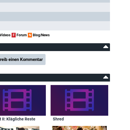
Videos
F
Forum
N
Blog/News
reib einen Kommentar
 II: Klägliche Reste
Shred