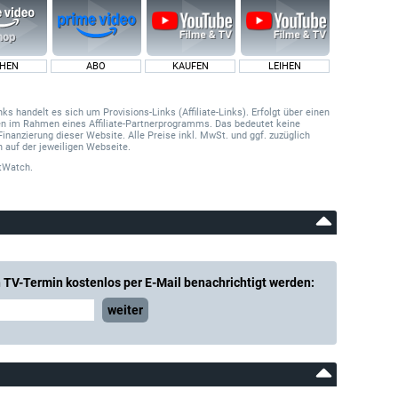
IHEN
ABO
KAUFEN
LEIHEN
 handelt es sich um Provisions-Links (Affiliate-Links). Erfolgt über einen
onen im Rahmen eines Affiliate-Partnerprogramms. Das bedeutet keine
Finanzierung dieser Website. Alle Preise inkl. MwSt. und ggf. zuzüglich
 auf der jeweiligen Webseite.
tWatch.
 TV-Termin kostenlos per E-Mail benachrichtigt werden:
weiter