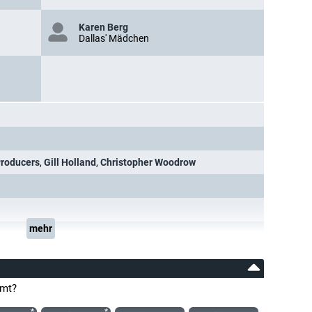
Karen Berg
Dallas' Mädchen
Producers
,
Gill Holland
,
Christopher Woodrow
mehr
amt?