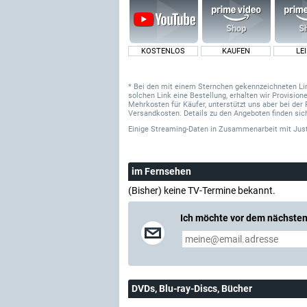
KOSTENLOS
KAUFEN
LE
* Bei den mit einem Sternchen gekennzeichneten Links
solchen Link eine Bestellung, erhalten wir Provisi
Mehrkosten für Käufer, unterstützt uns aber bei der 
Versandkosten. Details zu den Angeboten finden sich
Einige Streaming-Daten
in Zusammenarbeit mit
Jus
im Fernsehen
(Bisher) keine TV-Termine bekannt.
Ich möchte vor dem nächsten
DVDs, Blu-ray-Discs, Bücher