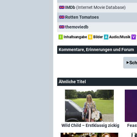
IMDb
(Internet Movie Database)
Rotten Tomatoes
themoviedb
I
Inhaltsangabe
B
Bilder
A
Audio/Musik
V
Kommentare
, Erinnerungen und Forum
Sch
Ähnliche Titel
Wild Child – Erstklassig zickig
Feast