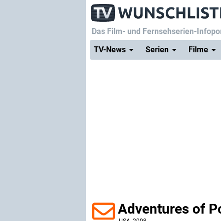
Das Film- und Fernsehserien-Infopor
TV-News
Serien
Filme
Adventures of P