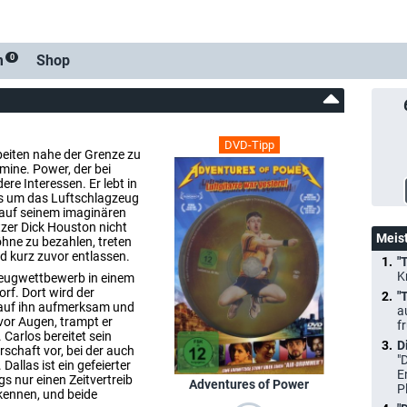
m
Shop
0
DVD-Tipp
beiten nahe der Grenze zu
mine. Power, der bei
ere Interessen. Er lebt in
lles um das Luftschlagzeug
r auf seinem imaginären
tzer Dick Houston nicht
Meis
öhne zu bezahlen, treten
rd kurz zuvor entlassen.
"
K
zeugwettbewerb in einem
rf. Dort wird der
"
 auf ihn aufmerksam und
a
 vor Augen, trampt er
f
Carlos bereitet sein
D
schaft vor, bei der auch
"
allas ist ein gefeierter
E
gs nur einen Zeitvertreib
Adventures of Power
P
 kennen, und beide