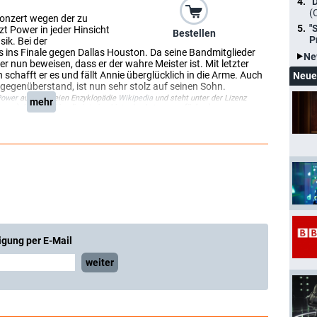
"
(
kkonzert wegen der zu
"
zt Power in jeder Hinsicht
Bestellen
P
ik. Bei der
s ins Finale gegen Dallas Houston. Da seine Bandmitglieder
Ne
r nun beweisen, dass er der wahre Meister ist. Mit letzter
schafft er es und fällt Annie überglücklich in die Arme. Auch
Neue
 gegenüberstand, ist nun sehr stolz auf seinen Sohn.
Power
aus der freien Enzyklopädie
Wikipedia
und steht unter der Lizenz
mehr
sung
). In der Wikipedia ist eine
Liste der Autoren
verfügbar.)
igung per E-Mail
weiter