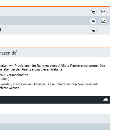
*
*
*
d
*
mazon.de
halten wir Provisionen im Rahmen eines Affiliate-Partnerprogramms. Das
ns aber bei der Finanzierung dieser Website.
rto & Versandkosten.
tionen
)
gt werden, stammen von Amazon. Diese Inhalte werden "wie besehen"
tfernt werden.