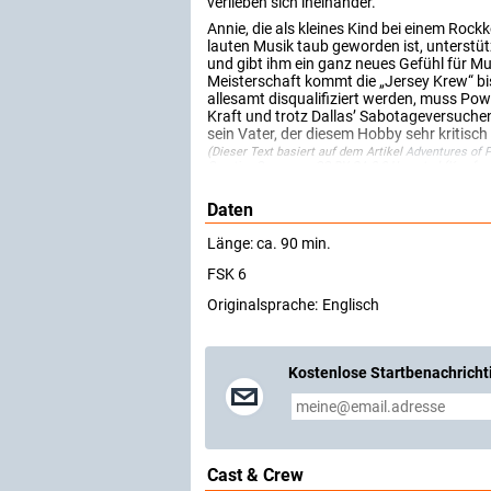
verlieben sich ineinander.
Annie, die als kleines Kind bei einem Roc
lauten Musik taub geworden ist, unterstüt
und gibt ihm ein ganz neues Gefühl für Mus
Meisterschaft kommt die „Jersey Krew“ bi
allesamt disqualifiziert werden, muss Powe
Kraft und trotz Dallas’ Sabotageversuchen 
sein Vater, der diesem Hobby sehr kritisch
(Dieser Text basiert auf dem Artikel
Adventures of 
Creative Commons CC-BY-SA 3.0 Unported
(
Kurzfas
Daten
Länge: ca. 90 min.
FSK 6
Originalsprache:
Englisch
Kostenlose Startbenachricht
Cast & Crew