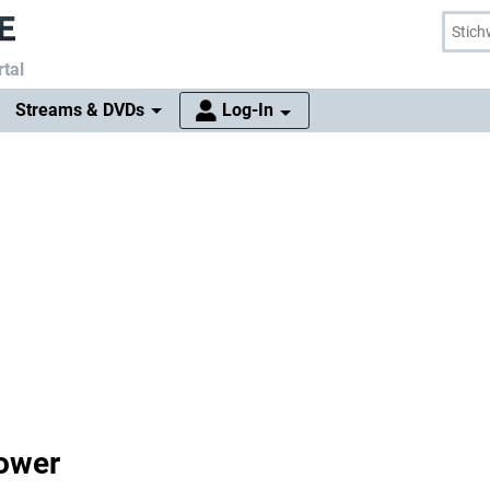
tal
Streams & DVDs
Log-In
ower