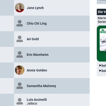
Jane Lynch
Die 
Mario
Serie
Chiu Chi Ling
Ari Gold
Eric Wareheim
be
Annie Golden
be
Samantha Maloney
Luis Accinelli
Jalisco