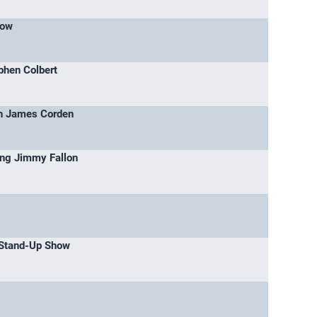
how
phen Colbert
th James Corden
ing Jimmy Fallon
 Stand-Up Show