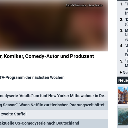
"
FX Networks / Russ Martin
a
f
"
(
M
N
v
"
T
E
r, Komiker, Comedy-Autor und Produzent
"
M
Ne
TV-Programm der nächsten Wochen
Neue
e "Adults" um fünf New Yorker Mitbewohner in Deuschland in ihre zweite Staffel
ng Season": Wann Netflix zur tierischen Paarungszeit bittet
 zweite Staffel
 aktuelle US-Comedyserie nach Deutschland