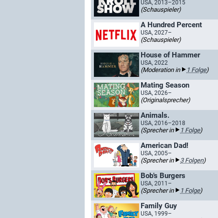
USA, 2013–2015
(Schauspieler)
A Hundred Percent
USA, 2027–
(Schauspieler)
House of Hammer
USA, 2022
(Moderation in
1 Folge
)
Mating Season
USA, 2026–
(Originalsprecher)
Animals.
USA, 2016–2018
(Sprecher in
1 Folge
)
American Dad!
USA, 2005–
(Sprecher in
3 Folgen
)
Bob's Burgers
USA, 2011–
(Sprecher in
1 Folge
)
Family Guy
USA, 1999–