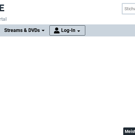
tal
Streams & DVDs
Log-In
Meis