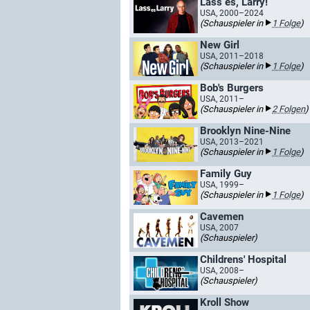
Lass es, Larry!
USA, 2000–2024
(Schauspieler in
1 Folge
)
New Girl
USA, 2011–2018
(Schauspieler in
1 Folge
)
Bob's Burgers
USA, 2011–
(Schauspieler in
2 Folgen
)
Brooklyn Nine-Nine
USA, 2013–2021
(Schauspieler in
1 Folge
)
Family Guy
USA, 1999–
(Schauspieler in
1 Folge
)
Cavemen
USA, 2007
(Schauspieler)
Childrens' Hospital
USA, 2008–
(Schauspieler)
Kroll Show