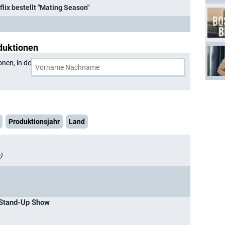
lix bestellt "Mating Season"
duktionen
onen, in denen
Nick Kroll
und eine weitere Person
Produktionsjahr
Land
)
 Stand-Up Show