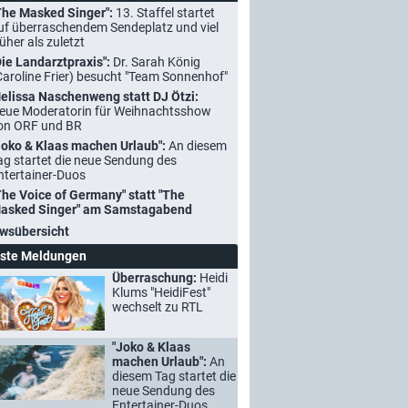
The Masked Singer":
13. Staffel startet
uf überraschendem Sendeplatz und viel
rüher als zuletzt
Die Landarztpraxis":
Dr. Sarah König
Caroline Frier) besucht "Team Sonnenhof"
elissa Naschenweng statt DJ Ötzi:
eue Moderatorin für Weihnachtsshow
on ORF und BR
Joko & Klaas machen Urlaub":
An diesem
ag startet die neue Sendung des
ntertainer-Duos
The Voice of Germany" statt "The
asked Singer" am Samstagabend
wsübersicht
ste Meldungen
Überraschung:
Heidi
Klums "HeidiFest"
wechselt zu RTL
"Joko & Klaas
machen Urlaub":
An
diesem Tag startet die
neue Sendung des
Entertainer-Duos