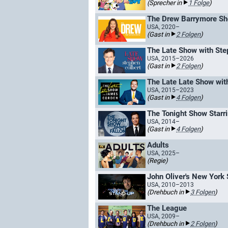
(Sprecher in
1 Folge
)
The Drew Barrymore S
USA, 2020–
(Gast in
2 Folgen
)
The Late Show with Ste
USA, 2015–2026
(Gast in
2 Folgen
)
The Late Late Show wi
USA, 2015–2023
(Gast in
4 Folgen
)
The Tonight Show Starr
USA, 2014–
(Gast in
4 Folgen
)
Adults
USA, 2025–
(Regie)
John Oliver's New York
USA, 2010–2013
(Drehbuch in
3 Folgen
)
The League
USA, 2009–
(Drehbuch in
2 Folgen
)