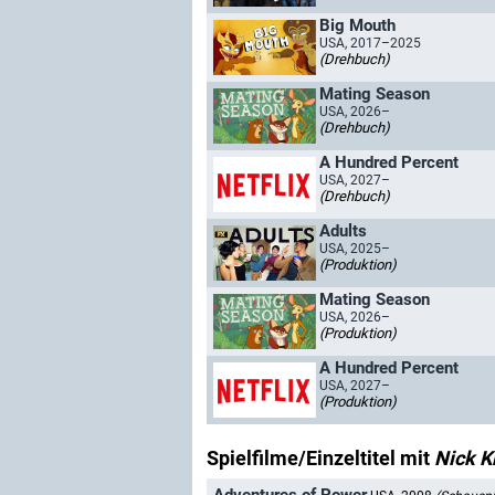
Big Mouth
USA, 2017–2025
(Drehbuch)
Mating Season
USA, 2026–
(Drehbuch)
A Hundred Percent
USA, 2027–
(Drehbuch)
Adults
USA, 2025–
(Produktion)
Mating Season
USA, 2026–
(Produktion)
A Hundred Percent
USA, 2027–
(Produktion)
Spielfilme/Einzeltitel mit
Nick K