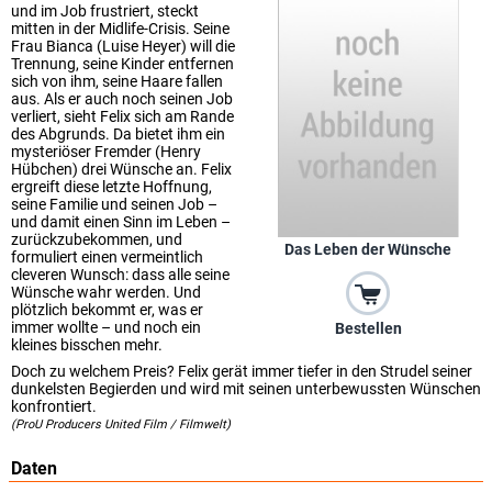
und im Job frustriert, steckt
mitten in der Midlife-Crisis. Seine
Frau Bianca (Luise Heyer) will die
Trennung, seine Kinder entfernen
sich von ihm, seine Haare fallen
aus. Als er auch noch seinen Job
verliert, sieht Felix sich am Rande
des Abgrunds. Da bietet ihm ein
mysteriöser Fremder (Henry
Hübchen) drei Wünsche an. Felix
ergreift diese letzte Hoffnung,
seine Familie und seinen Job –
und damit einen Sinn im Leben –
zurückzubekommen, und
Das Leben der Wünsche
formuliert einen vermeintlich
cleveren Wunsch: dass alle seine
Wünsche wahr werden. Und
plötzlich bekommt er, was er
immer wollte – und noch ein
Bestellen
kleines bisschen mehr.
Doch zu welchem Preis? Felix gerät immer tiefer in den Strudel seiner
dunkelsten Begierden und wird mit seinen unterbewussten Wünschen
konfrontiert.
(ProU Producers United Film / Filmwelt)
Daten