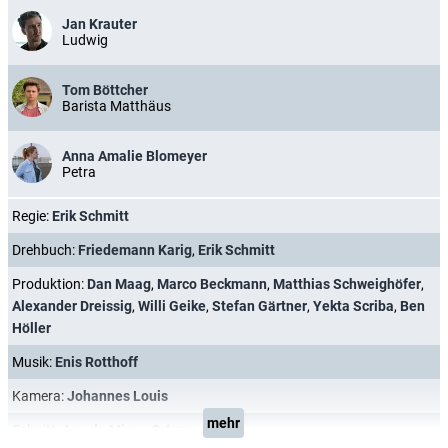
Jan Krauter
Ludwig
Tom Böttcher
Barista Matthäus
Anna Amalie Blomeyer
Petra
Regie:
Erik Schmitt
Drehbuch:
Friedemann Karig
,
Erik Schmitt
Produktion:
Dan Maag
,
Marco Beckmann
,
Matthias Schweighöfer
,
Alexander Dreissig
,
Willi Geike
,
Stefan Gärtner
,
Yekta Scriba
,
Ben
Höller
Musik:
Enis Rotthoff
Kamera:
Johannes Louis
mehr
Schnitt:
Ana de Mier y Ortuno