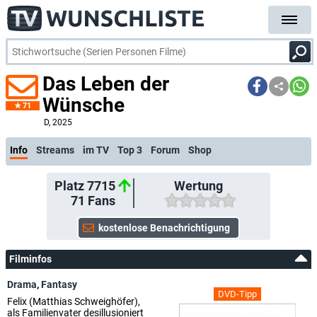
Das Leben der
Wünsche
71
D
, 2025
Info
Streams
im TV
Top 3
Forum
Shop
Platz 7715
Wertung
71
Fans
Filminfos
Drama
,
Fantasy
DVD-Tipp
Felix (Matthias Schweighöfer),
als Familienvater desillusioniert