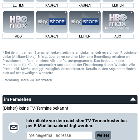
LEIHEN
KAUFEN
KAUFEN
LEIHEN
Prime Video Zusatz-K
ABO
KAUFEN
LEIHEN
ABO
* Bei den mit einem Sternchen gekennzeichneten Links handelt es sich um Provisions-
Links (Affiliate-Links). Erfolgt über einen solchen Link eine Bestellung, erhalten wir
Provisionen im Rahmen eines Affiliate-Partnerprogramms. Das bedeutet keine
Mehrkosten für Käufer, unterstützt uns aber bei der Finanzierung dieser Website. Alle
Preise inkl. MwSt. und ggf. zuzüglich Versandkosten. Details zu den Angeboten finden
sich auf der jeweiligen Webseite.
Streaming-Daten
via
JustWatch.
im Fernsehen
(Bisher) keine TV-Termine bekannt.
Ich möchte vor dem nächsten TV-Termin kostenlos
per E-Mail benachrichtigt werden:
weiter