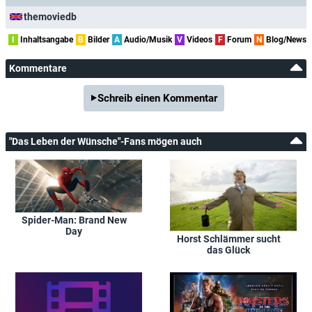
themoviedb
I
Inhaltsangabe
B
Bilder
A
Audio/Musik
V
Videos
F
Forum
N
Blog/News
Kommentare
Schreib einen Kommentar
"Das Leben der Wünsche"-Fans mögen auch
Spider-Man: Brand New
Day
Horst Schlämmer sucht
das Glück