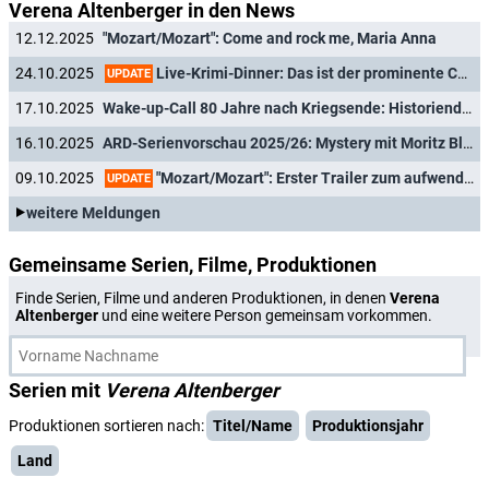
Verena Altenberger in den News
12.12.2025
"Mozart/Mozart": Come and rock me, Maria Anna
Live-Krimi-Dinner: Das ist der prominente Cast für das Impro-Event "Tödliches Spiel"
24.10.2025
UPDATE
17.10.2025
Wake-up-Call 80 Jahre nach Kriegsende: Historiendrama "Sturm kommt auf" startet
16.10.2025
ARD-Serienvorschau 2025/26: Mystery mit Moritz Bleibtreu, Öl-Western mit "Maxton Hall"-Star und Havana Joy ("Love Sucks") als M
"Mozart/Mozart": Erster Trailer zum aufwendigen ARD-Historiendrama über Mozarts Schwester
09.10.2025
UPDATE
weitere Meldungen
Gemeinsame Serien, Filme, Produktionen
Finde Serien, Filme und anderen Produktionen, in denen
Verena
Altenberger
und eine weitere Person gemeinsam vorkommen.
Serien mit
Verena Altenberger
Produktionen sortieren nach:
Titel/Name
Produktionsjahr
Land