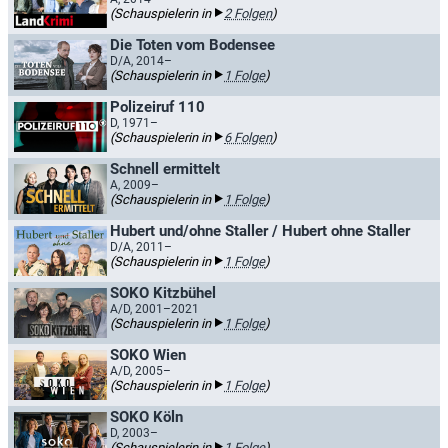
(Schauspielerin in
2 Folgen
)
Die Toten vom Bodensee
D/A, 2014–
(Schauspielerin in
1 Folge
)
Polizeiruf 110
D, 1971–
(Schauspielerin in
6 Folgen
)
Schnell ermittelt
A, 2009–
(Schauspielerin in
1 Folge
)
Hubert und/ohne Staller / Hubert ohne Staller
D/A, 2011–
(Schauspielerin in
1 Folge
)
SOKO Kitzbühel
A/D, 2001–2021
(Schauspielerin in
1 Folge
)
SOKO Wien
A/D, 2005–
(Schauspielerin in
1 Folge
)
SOKO Köln
D, 2003–
(Schauspielerin in
1 Folge
)