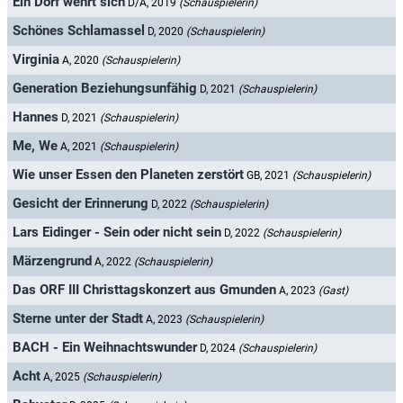
Ein Dorf wehrt sich
D/A, 2019
(Schauspielerin)
Schönes Schlamassel
D, 2020
(Schauspielerin)
Virginia
A, 2020
(Schauspielerin)
Generation Beziehungsunfähig
D, 2021
(Schauspielerin)
Hannes
D, 2021
(Schauspielerin)
Me, We
A, 2021
(Schauspielerin)
Wie unser Essen den Planeten zerstört
GB, 2021
(Schauspielerin)
Gesicht der Erinnerung
D, 2022
(Schauspielerin)
Lars Eidinger - Sein oder nicht sein
D, 2022
(Schauspielerin)
Märzengrund
A, 2022
(Schauspielerin)
Das ORF III Christtagskonzert aus Gmunden
A, 2023
(Gast)
Sterne unter der Stadt
A, 2023
(Schauspielerin)
BACH - Ein Weihnachtswunder
D, 2024
(Schauspielerin)
Acht
A, 2025
(Schauspielerin)