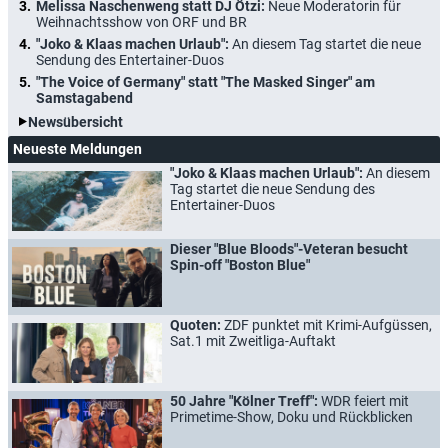
Melissa Naschenweng statt DJ Ötzi:
Neue Moderatorin für
Weihnachtsshow von ORF und BR
"Joko & Klaas machen Urlaub":
An diesem Tag startet die neue
Sendung des Entertainer-Duos
"The Voice of Germany" statt "The Masked Singer" am
Samstagabend
Newsübersicht
Neueste Meldungen
"Joko & Klaas machen Urlaub":
An diesem
Tag startet die neue Sendung des
Entertainer-Duos
Dieser "Blue Bloods"-Veteran besucht
Spin-off "Boston Blue"
Quoten:
ZDF punktet mit Krimi-Aufgüssen,
Sat.1 mit Zweitliga-Auftakt
50 Jahre "Kölner Treff":
WDR feiert mit
Primetime-Show, Doku und Rückblicken