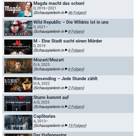
Magda macht das schon!
D, 2016–2021
(Schauspielerin in
46 Folgen
)
Wild Republic – Die Wildnis ist in uns
D, 2021–
(Schauspielerin in
8 Folgen
)
M - Eine Stadt sucht einen Mörder
D, 2019
(Schauspielerin in
6 Folgen
)
Mozart/Mozart
D/A, 2025
(Schauspielerin in
6 Folgen
)
Riesending – Jede Stunde zählt
D/A, 2022
(Schauspielerin in
2 Folgen
)
Sturm kommt auf
A/D, 2025
(Schauspielerin in
2 Folgen
)
CopStories
A, 2013–
(Schauspielerin in
15 Folgen
)
Der Hafenpastor