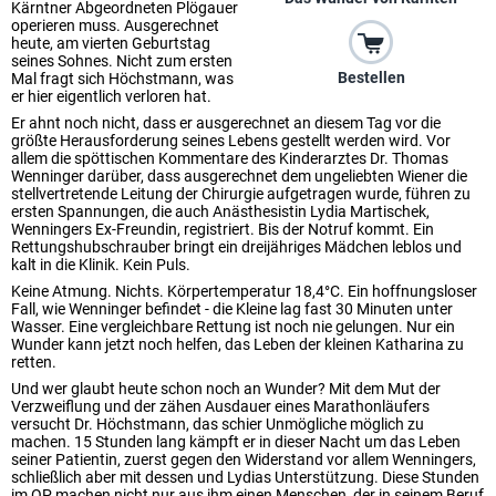
Kärntner Abgeordneten Plögauer
operieren muss. Ausgerechnet
heute, am vierten Geburtstag
seines Sohnes. Nicht zum ersten
Bestellen
Mal fragt sich Höchstmann, was
er hier eigentlich verloren hat.
Er ahnt noch nicht, dass er ausgerechnet an diesem Tag vor die
größte Herausforderung seines Lebens gestellt werden wird. Vor
allem die spöttischen Kommentare des Kinderarztes Dr. Thomas
Wenninger darüber, dass ausgerechnet dem ungeliebten Wiener die
stellvertretende Leitung der Chirurgie aufgetragen wurde, führen zu
ersten Spannungen, die auch Anästhesistin Lydia Martischek,
Wenningers Ex-Freundin, registriert. Bis der Notruf kommt. Ein
Rettungshubschrauber bringt ein dreijähriges Mädchen leblos und
kalt in die Klinik. Kein Puls.
Keine Atmung. Nichts. Körpertemperatur 18,4°C. Ein hoffnungsloser
Fall, wie Wenninger befindet - die Kleine lag fast 30 Minuten unter
Wasser. Eine vergleichbare Rettung ist noch nie gelungen. Nur ein
Wunder kann jetzt noch helfen, das Leben der kleinen Katharina zu
retten.
Und wer glaubt heute schon noch an Wunder? Mit dem Mut der
Verzweiflung und der zähen Ausdauer eines Marathonläufers
versucht Dr. Höchstmann, das schier Unmögliche möglich zu
machen. 15 Stunden lang kämpft er in dieser Nacht um das Leben
seiner Patientin, zuerst gegen den Widerstand vor allem Wenningers,
schließlich aber mit dessen und Lydias Unterstützung. Diese Stunden
im OP machen nicht nur aus ihm einen Menschen, der in seinem Beruf