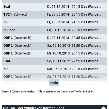
3sat
Di, 23.12.2014
20:15
Das Wunder von Kärnten
TV24
(Schweiz)
Fr, 29.08.2014
20:15
Das Wunder von Kärnten
ZDF
Fr, 18.04.2014
21:15
Das Wunder von Kärnten
ZDFneo
So, 01.12.2013
23:15
Das Wunder von Kärnten
ORF 2
(Österreich)
Di, 26.11.2013
22:35
Das Wunder von Kärnten
ORF 2
(Österreich)
Sa, 19.10.2013
11:20
Das Wunder von Kärnten
ORF 2
(Österreich)
Mi, 16.10.2013
20:15
Das Wunder von Kärnten
3sat
So, 18.11.2012
22:25
Das Wunder von Kärnten
ZDF
Mo, 05.03.2012
20:15
Das Wunder von Kärnten
ORF 2
(Österreich)
Sa, 21.01.2012
11:20
Das Wunder von Kärnten
mehr
ORF 2
(Österreich)
Mi, 18.01.2012
20:15
Das Wunder von Kärnten
Daten & Zeiten kalendarisch. Alle Angaben ohne Gewähr auf Vollständigkeit.
Die Top 3 der Wunder von Kärnten-Fans