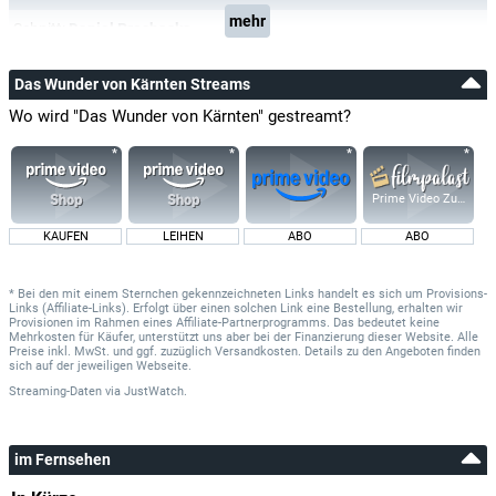
mehr
Schnitt:
Daniel Prochaska
Das Wunder von Kärnten Streams
Wo wird "Das Wunder von Kärnten" gestreamt?
Prime Video Zusatz-K
KAUFEN
LEIHEN
ABO
ABO
* Bei den mit einem Sternchen gekennzeichneten Links handelt es sich um Provisions-
Links (Affiliate-Links). Erfolgt über einen solchen Link eine Bestellung, erhalten wir
Provisionen im Rahmen eines Affiliate-Partnerprogramms. Das bedeutet keine
Mehrkosten für Käufer, unterstützt uns aber bei der Finanzierung dieser Website. Alle
Preise inkl. MwSt. und ggf. zuzüglich Versandkosten. Details zu den Angeboten finden
sich auf der jeweiligen Webseite.
Streaming-Daten
via
JustWatch.
im Fernsehen