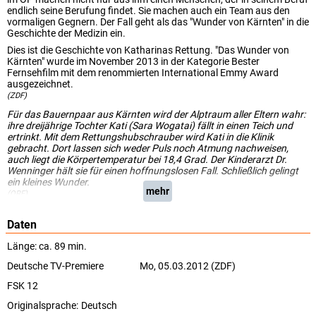
endlich seine Berufung findet. Sie machen auch ein Team aus den
vormaligen Gegnern. Der Fall geht als das "Wunder von Kärnten" in die
Geschichte der Medizin ein.
Dies ist die Geschichte von Katharinas Rettung. "Das Wunder von
Kärnten" wurde im November 2013 in der Kategorie Bester
Fernsehfilm mit dem renommierten International Emmy Award
ausgezeichnet.
(ZDF)
Für das Bauernpaar aus Kärnten wird der Alptraum aller Eltern wahr:
ihre dreijährige Tochter Kati (Sara Wogatai) fällt in einen Teich und
ertrinkt. Mit dem Rettungshubschrauber wird Kati in die Klinik
gebracht. Dort lassen sich weder Puls noch Atmung nachweisen,
auch liegt die Körpertemperatur bei 18,4 Grad. Der Kinderarzt Dr.
Wenninger hält sie für einen hoffnungslosen Fall. Schließlich gelingt
ein kleines Wunder.
mehr
(ORF)
Daten
Länge: ca. 89 min.
Deutsche TV-Premiere
Mo, 05.03.2012 (ZDF)
FSK 12
Originalsprache:
Deutsch