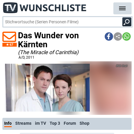
Das Wunder von
Kärnten
67
(The Miracle of Carinthia)
A/D
, 2011
3sat
Info
Streams
im TV
Top 3
Forum
Shop