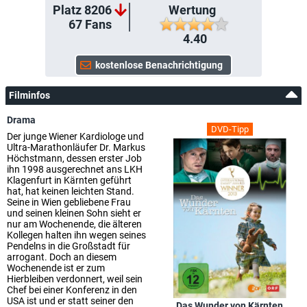
Platz 8206
Wertung
67
Fans
4.40
Filminfos
Drama
DVD-Tipp
Der junge Wiener Kardiologe und
Ultra-Marathonläufer Dr. Markus
Höchstmann, dessen erster Job
ihn 1998 ausgerechnet ans LKH
Klagenfurt in Kärnten geführt
hat, hat keinen leichten Stand.
Seine in Wien gebliebene Frau
und seinen kleinen Sohn sieht er
nur am Wochenende, die älteren
Kollegen halten ihn wegen seines
Pendelns in die Großstadt für
arrogant. Doch an diesem
Wochenende ist er zum
Hierbleiben verdonnert, weil sein
Chef bei einer Konferenz in den
USA ist und er statt seiner den
Das Wunder von Kärnten