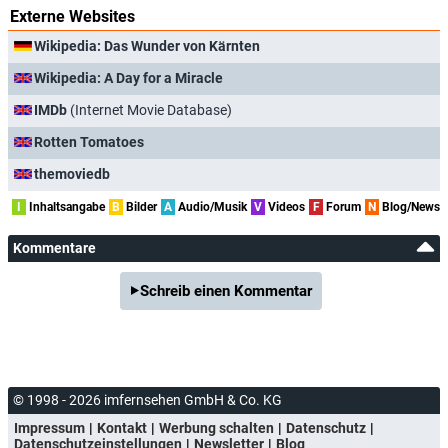
Externe Websites
Wikipedia: Das Wunder von Kärnten
Wikipedia: A Day for a Miracle
IMDb
(Internet Movie Database)
Rotten Tomatoes
themoviedb
I
Inhaltsangabe
B
Bilder
A
Audio/Musik
V
Videos
F
Forum
N
Blog/News
Kommentare
Schreib einen Kommentar
© 1998 - 2026 imfernsehen GmbH & Co. KG
Impressum
Kontakt
Werbung schalten
Datenschutz
Datenschutzeinstellungen
Newsletter
Blog