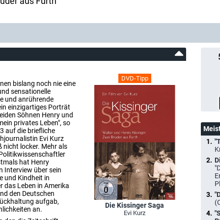
rüder aus Fürth
DVD-Tipp
enen bislang noch nie eine
und sensationelle
de und anrührende
in einzigartiges Porträt
 beiden Söhnen Henry und
mein privates Leben", so
Meis
 auf die briefliche
journalistin Evi Kurz
"
 nicht locker. Mehr als
K
Politikwissenschaftler
D
stmals hat Henry
"
 Interview über sein
E
e und Kindheit in
P
er das Leben in Amerika
 und den Deutschen
"
rückhaltung aufgab,
(
Die Kissinger Saga
lichkeiten an.
Evi Kurz
"