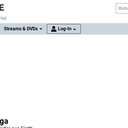
tal
Streams & DVDs
Log-In
aga