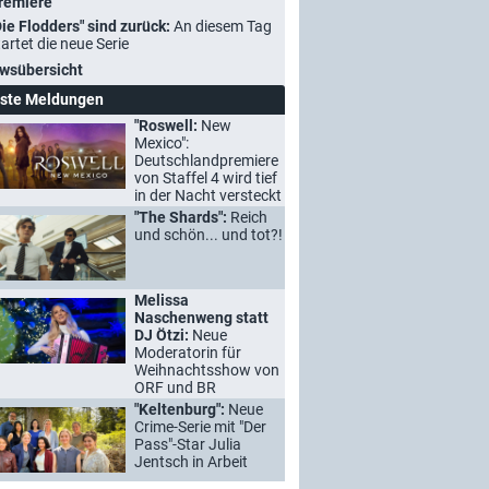
remiere
Die Flodders" sind zurück:
An diesem Tag
tartet die neue Serie
wsübersicht
ste Meldungen
"Roswell:
New
Mexico":
Deutschlandpremiere
von Staffel 4 wird tief
in der Nacht versteckt
"The Shards":
Reich
und schön... und tot?!
Melissa
Naschenweng statt
DJ Ötzi:
Neue
Moderatorin für
Weihnachtsshow von
ORF und BR
"Keltenburg":
Neue
Crime-Serie mit "Der
Pass"-Star Julia
Jentsch in Arbeit