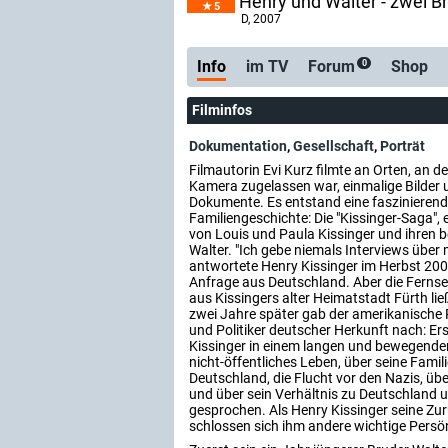
Henry und Walter - zwei B
5
D
, 2007
Info
im TV
Forum
Shop
0
Filminfos
Dokumentation
,
Gesellschaft
,
Porträt
Filmautorin Evi Kurz filmte an Orten, an d
Kamera zugelassen war, einmalige Bilder 
Dokumente. Es entstand eine faszinieren
Familiengeschichte: Die "Kissinger-Saga", e
von Louis und Paula Kissinger und ihren
Walter. "Ich gebe niemals Interviews über 
antwortete Henry Kissinger im Herbst 2003
Anfrage aus Deutschland. Aber die Fernseh
aus Kissingers alter Heimatstadt Fürth ließ
zwei Jahre später gab der amerikanische 
und Politiker deutscher Herkunft nach: Er
Kissinger in einem langen und bewegenden
nicht-öffentliches Leben, über seine Famili
Deutschland, die Flucht vor den Nazis, üb
und über sein Verhältnis zu Deutschland
gesprochen. Als Henry Kissinger seine Zu
schlossen sich ihm andere wichtige Persön