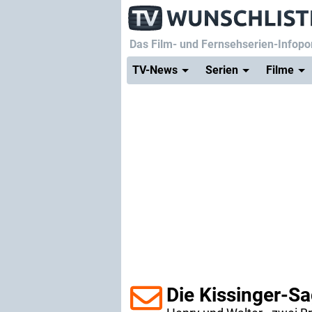
Das Film- und Fernsehserien-Infopor
TV-News
Serien
Filme
Die Kissinger-S