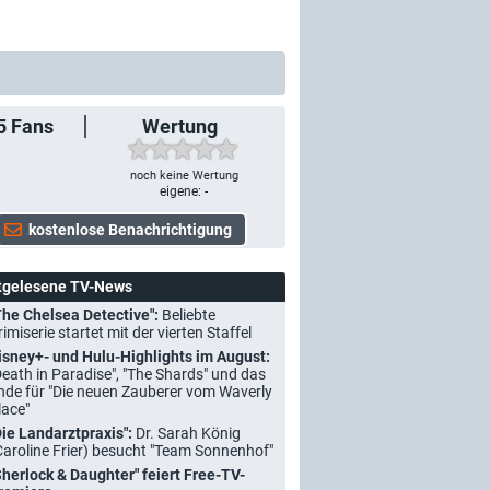
5
Fans
Wertung
noch keine Wertung
eigene: -
tgelesene TV-News
The Chelsea Detective":
Beliebte
rimiserie startet mit der vierten Staffel
isney+- und Hulu-Highlights im August:
Death in Paradise", "The Shards" und das
nde für "Die neuen Zauberer vom Waverly
lace"
Die Landarztpraxis":
Dr. Sarah König
Caroline Frier) besucht "Team Sonnenhof"
Sherlock & Daughter" feiert Free-TV-