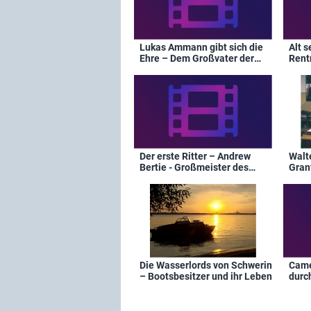
Lukas Ammann gibt sich die
Alt s
Ehre – Dem Großvater der
Rent
Fallers zum 100. Geburtstag
Der erste Ritter – Andrew
Walt
Bertie - Großmeister des
Gran
Malteserordens
Die Wasserlords von Schwerin
Came
– Bootsbesitzer und ihr Leben
durc
Schw
Came