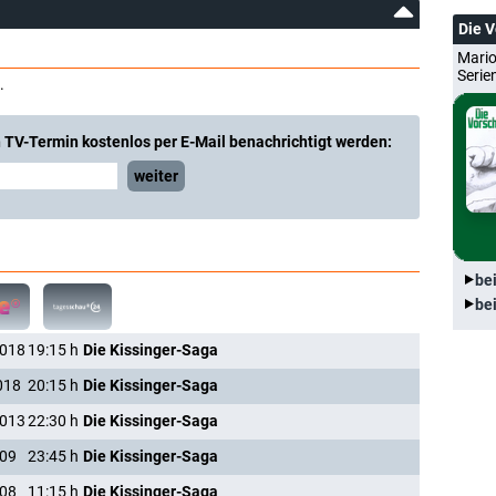
Die 
Mario
Serie
.
 TV-Termin kostenlos per E-Mail benachrichtigt werden:
weiter
be
be
2018
19:15
h
Die Kissinger-Saga
018
20:15
h
Die Kissinger-Saga
2013
22:30
h
Die Kissinger-Saga
009
23:45
h
Die Kissinger-Saga
008
11:15
h
Die Kissinger-Saga