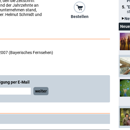
, den die Zeitschrift
P
und der Jahrzehnte an
"
ieunternehmen stand,
s
er: Helmut Schmidt und
Bestellen
Ne
Neue
2007 (Bayerisches Fernsehen)
igung per E-Mail
weiter