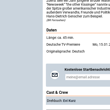
Zuerst sein ein Jahr jüngerer Bruder Walter
"Newsweek" "the other Kissinger" nannte 
der Spitze großer amerikanischer Industr
außerdem Verwandte, Freunde und Politik
Hans-Dietrich Genscher zum Beispiel.
(BR Fernsehen)
Daten
Länge: ca. 45 min.
Deutsche TV-Premiere
Mo, 15.01.
Originalsprache:
Deutsch
Kostenlose Startbenachricht
Cast & Crew
Drehbuch:
Evi Kurz