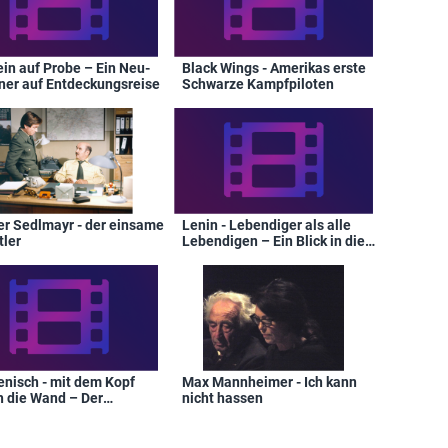
ein auf Probe – Ein Neu-
Black Wings - Amerikas erste
ner auf Entdeckungsreise
Schwarze Kampfpiloten
er Sedlmayr - der einsame
Lenin - Lebendiger als alle
tler
Lebendigen – Ein Blick in die
revolutionäre russische Seele
nisch - mit dem Kopf
Max Mannheimer - Ich kann
h die Wand – Der
nicht hassen
eizer Öko-Terrorist Marco
nisch