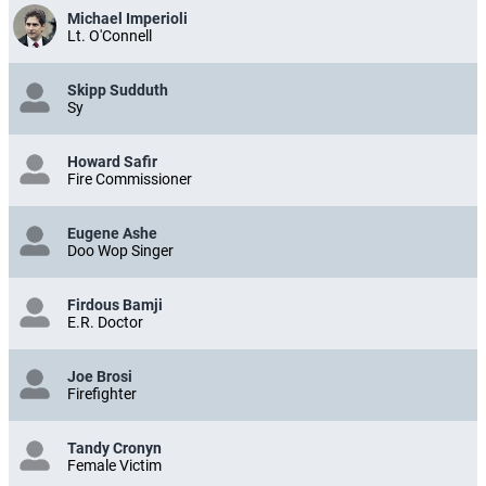
Michael Imperioli
Lt. O'Connell
Skipp Sudduth
Sy
Howard Safir
Fire Commissioner
Eugene Ashe
Doo Wop Singer
Firdous Bamji
E.R. Doctor
Joe Brosi
Firefighter
Tandy Cronyn
Female Victim