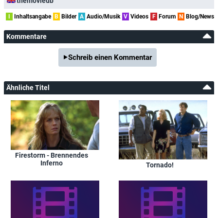
themoviedb
I
Inhaltsangabe
B
Bilder
A
Audio/Musik
V
Videos
F
Forum
N
Blog/News
Kommentare
Schreib einen Kommentar
Ähnliche Titel
Firestorm - Brennendes
Inferno
Tornado!