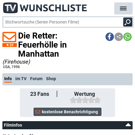
Die Retter:
Feuerhölle in
23
Manhattan
(Firehouse)
USA
, 1996
Info
im TV
Forum
Shop
23
Fans
Wertung
Filminfos