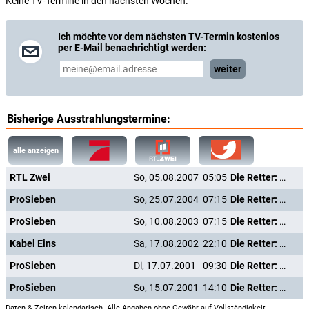
Keine TV-Termine in den nächsten Wochen.
Ich möchte vor dem nächsten TV-Termin kostenlos
per E-Mail benachrichtigt werden:
weiter
Bisherige Ausstrahlungstermine:
alle anzeigen
RTL Zwei
So, 05.08.2007
05:05
Die Retter: Feuerhölle in Manhattan
ProSieben
So, 25.07.2004
07:15
Die Retter: Feuerhölle in Manhattan
ProSieben
So, 10.08.2003
07:15
Die Retter: Feuerhölle in Manhattan
Kabel Eins
Sa, 17.08.2002
22:10
Die Retter: Feuerhölle in Manhattan
ProSieben
Di, 17.07.2001
09:30
Die Retter: Feuerhölle in Manhattan
ProSieben
So, 15.07.2001
14:10
Die Retter: Feuerhölle in Manhattan
Daten & Zeiten kalendarisch. Alle Angaben ohne Gewähr auf Vollständigkeit.