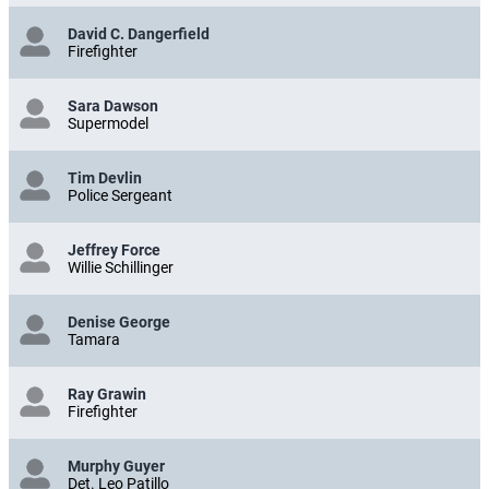
David C. Dangerfield
Firefighter
Sara Dawson
Supermodel
Tim Devlin
Police Sergeant
Jeffrey Force
Willie Schillinger
Denise George
Tamara
Ray Grawin
Firefighter
Murphy Guyer
Det. Leo Patillo