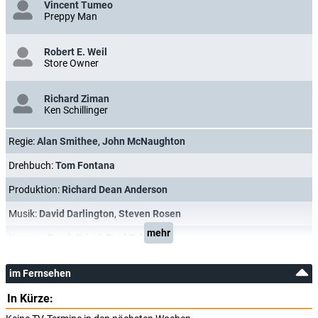
Vincent Tumeo
Preppy Man
Robert E. Weil
Store Owner
Richard Ziman
Ken Schillinger
Regie:
Alan Smithee
,
John McNaughton
Drehbuch:
Tom Fontana
Produktion:
Richard Dean Anderson
Musik:
David Darlington
,
Steven Rosen
mehr
Kamera:
Frank Prinzi
,
Fred Schuler
im Fernsehen
In Kürze: