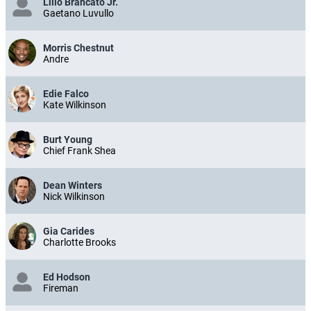
Lillo Brancato Jr.
Gaetano Luvullo
Morris Chestnut
Andre
Edie Falco
Kate Wilkinson
Burt Young
Chief Frank Shea
Dean Winters
Nick Wilkinson
Gia Carides
Charlotte Brooks
Ed Hodson
Fireman