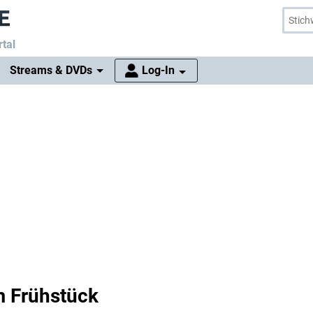
tal
Streams & DVDs
Log-In
m Frühstück