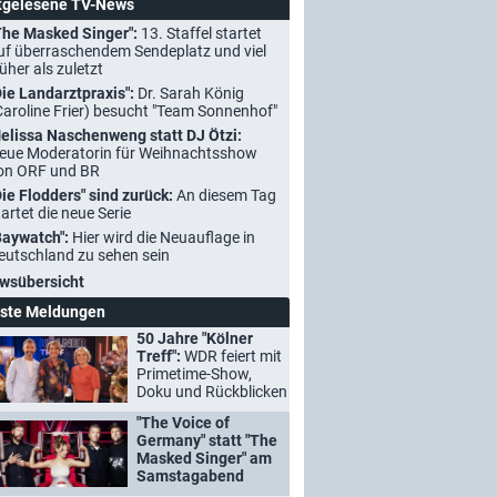
tgelesene TV-News
The Masked Singer":
13. Staffel startet
uf überraschendem Sendeplatz und viel
rüher als zuletzt
Die Landarztpraxis":
Dr. Sarah König
Caroline Frier) besucht "Team Sonnenhof"
elissa Naschenweng statt DJ Ötzi:
eue Moderatorin für Weihnachtsshow
on ORF und BR
Die Flodders" sind zurück:
An diesem Tag
tartet die neue Serie
Baywatch":
Hier wird die Neuauflage in
eutschland zu sehen sein
wsübersicht
ste Meldungen
50 Jahre "Kölner
Treff":
WDR feiert mit
Primetime-Show,
Doku und Rückblicken
"The Voice of
Germany" statt "The
Masked Singer" am
Samstagabend