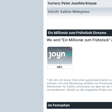
Kamera:
Peter Joachim Krause
Schnitt:
Sabine Widegreen
Ton:
Markus Braack
Ein Millionär zum Frühstück Streams
Wo wird "Ein Millionär zum Frühstück"
ABO
* Bei den mit einem Sternchen gekennzeichneten Links
solchen Link eine Bestellung, erhalten wir Provisi
Mehrkosten für Käufer, unterstützt uns aber bei der 
Versandkosten. Details zu den Angeboten finden sich
im Fernsehen