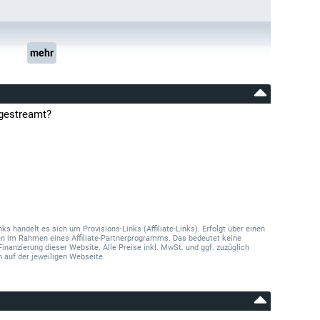
mehr
 gestreamt?
 handelt es sich um Provisions-Links (Affiliate-Links). Erfolgt über einen
onen im Rahmen eines Affiliate-Partnerprogramms. Das bedeutet keine
Finanzierung dieser Website. Alle Preise inkl. MwSt. und ggf. zuzüglich
 auf der jeweiligen Webseite.