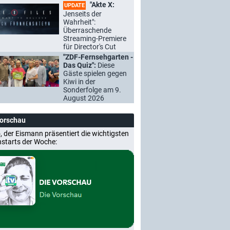
"Akte X:
UPDATE
Jenseits der
Wahrheit":
Überraschende
Streaming-Premiere
für Director's Cut
"ZDF-Fernsehgarten -
Das Quiz":
Diese
Gäste spielen gegen
Kiwi in der
Sonderfolge am 9.
August 2026
Vorschau
, der Eismann präsentiert die wichtigsten
nstarts der Woche: