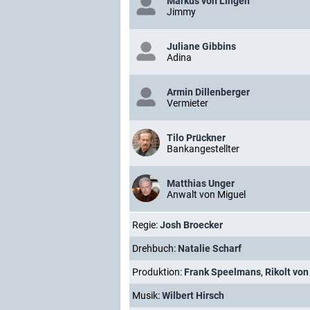
Markus von Lingen
Jimmy
Juliane Gibbins
Adina
Armin Dillenberger
Vermieter
Tilo Prückner
Bankangestellter
Matthias Unger
Anwalt von Miguel
Regie:
Josh Broecker
Drehbuch:
Natalie Scharf
Produktion:
Frank Speelmans
,
Rikolt vo
Musik:
Wilbert Hirsch