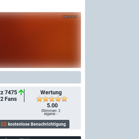
Puls 8
tz 7475
Wertung
72
Fans
5.00
Stimmen:
2
eigene: -