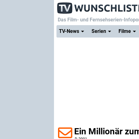
Das Film- und Fernsehserien-Infopor
TV-News
Serien
Filme
Ein Millionär zu