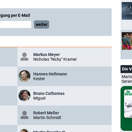
igung per E-Mail
weiter
Markus Meyer
Nicholas "Nicky" Kramer
Die 
Hannes Hellmann
Mario
Kester
Serie
Bruno Cathomas
Miguel
Robert Meller
Martin Schmidt