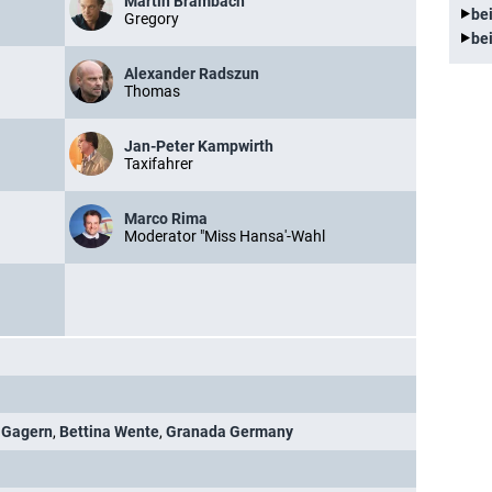
Martin Brambach
be
Gregory
be
Alexander Radszun
Thomas
Jan-Peter Kampwirth
Taxifahrer
Marco Rima
Moderator "Miss Hansa'-Wahl
n Gagern
,
Bettina Wente
,
Granada Germany