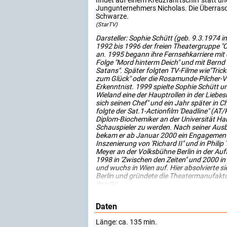
findet auf einem Kreuzfahrtschiff statt un
Jungunternehmers Nicholas. Die Überraschu
Schwarze.
(StarTV)
Darsteller: Sophie Schütt (geb. 9.3.1974 
1992 bis 1996 der freien Theatergruppe "C
an. 1995 begann ihre Fernsehkarriere mit ei
Folge "Mord hinterm Deich" und mit Bernd
Satans". Später folgten TV-Filme wie"Tricks
zum Glück" oder die Rosamunde-Pilcher-Ve
Erkenntnist. 1999 spielte Sophie Schütt un
Wieland eine der Hauptrollen in der Liebe
sich seinen Chef" und ein Jahr später in 
folgte der Sat.1-Actionfilm 'Deadline" (A
Diplom-Biochemiker an der Universität Han
Schauspieler zu werden. Nach seiner Ausb
bekam er ab Januar 2000 ein Engagement 
Inszenierung von 'Richard II" und in Phili
Meyer an der Volksbühne Berlin in der Auff
1998 in 'Zwischen den Zeiten" und 2000 i
und wuchs in Wien auf. Hier absolvierte s
Berlin und gründete die Theatermanufaktu
(StarTV)
Daten
Länge: ca. 135 min.