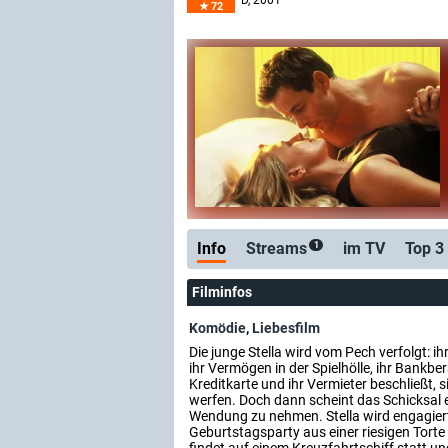
D
, 2001
72
Info
Streams
im TV
Top 3
1
Filminfos
Komödie
,
Liebesfilm
Die junge Stella wird vom Pech verfolgt: i
ihr Vermögen in der Spielhölle, ihr Bankber
Kreditkarte und ihr Vermieter beschließt,
werfen. Doch dann scheint das Schicksal 
Wendung zu nehmen. Stella wird engagiert
Geburtstagsparty aus einer riesigen Torte 