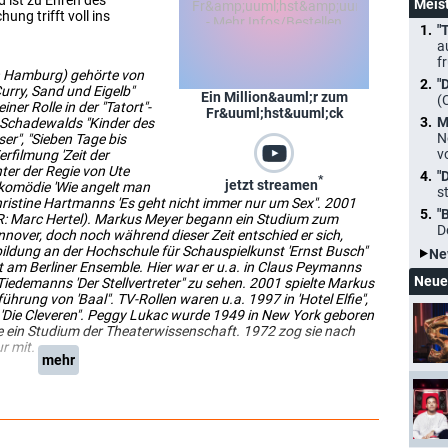
d ist zu Ehren des
Meis
ng trifft voll ins
"
a
f
in Hamburg) gehörte von
"
urry, Sand und Eigelb"
Ein Million&auml;r zum
(
ner Rolle in der "Tatort"-
Fr&uuml;hst&uuml;ck
M
 Schadewalds "Kinder des
N
er", "Sieben Tage bis
v
rfilmung 'Zeit der
ter der Regie von Ute
"
*
jetzt streamen
skomödie 'Wie angelt man
s
Christine Hartmanns 'Es geht nicht immer nur um Sex". 2001
"
T/R: Marc Hertel). Markus Meyer begann ein Studium zum
D
nover, doch noch während dieser Zeit entschied er sich,
ildung an der Hochschule für Schauspielkunst 'Ernst Busch"
Ne
am Berliner Ensemble. Hier war er u.a. in Claus Peymanns
Neue
p Tiedemanns 'Der Stellvertreter" zu sehen. 2001 spielte Markus
ührung von 'Baal". TV-Rollen waren u.a. 1997 in 'Hotel Elfie",
n 'Die Cleveren". Peggy Lukac wurde 1949 in New York geboren
ie ein Studium der Theaterwissenschaft. 1972 zog sie nach
r mit.
mehr