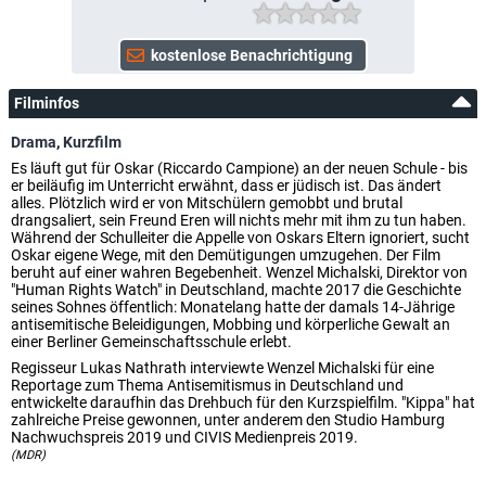
Filminfos
Drama
,
Kurzfilm
Es läuft gut für Oskar (Riccardo Campione) an der neuen Schule - bis
er beiläufig im Unterricht erwähnt, dass er jüdisch ist. Das ändert
alles. Plötzlich wird er von Mitschülern gemobbt und brutal
drangsaliert, sein Freund Eren will nichts mehr mit ihm zu tun haben.
Während der Schulleiter die Appelle von Oskars Eltern ignoriert, sucht
Oskar eigene Wege, mit den Demütigungen umzugehen. Der Film
beruht auf einer wahren Begebenheit. Wenzel Michalski, Direktor von
"Human Rights Watch" in Deutschland, machte 2017 die Geschichte
seines Sohnes öffentlich: Monatelang hatte der damals 14-Jährige
antisemitische Beleidigungen, Mobbing und körperliche Gewalt an
einer Berliner Gemeinschaftsschule erlebt.
Regisseur Lukas Nathrath interviewte Wenzel Michalski für eine
Reportage zum Thema Antisemitismus in Deutschland und
entwickelte daraufhin das Drehbuch für den Kurzspielfilm. "Kippa" hat
zahlreiche Preise gewonnen, unter anderem den Studio Hamburg
Nachwuchspreis 2019 und CIVIS Medienpreis 2019.
(MDR)