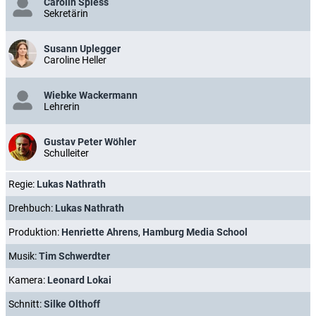
Carolin Spiess
Sekretärin
Susann Uplegger
Caroline Heller
Wiebke Wackermann
Lehrerin
Gustav Peter Wöhler
Schulleiter
Regie:
Lukas Nathrath
Drehbuch:
Lukas Nathrath
Produktion:
Henriette Ahrens
,
Hamburg Media School
Musik:
Tim Schwerdter
Kamera:
Leonard Lokai
Schnitt:
Silke Olthoff