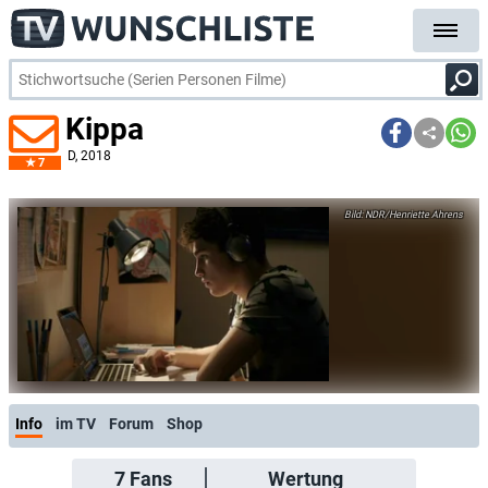
Kippa
D
, 2018
7
NDR/Henriette Ahrens
Info
im TV
Forum
Shop
7
Fans
Wertung