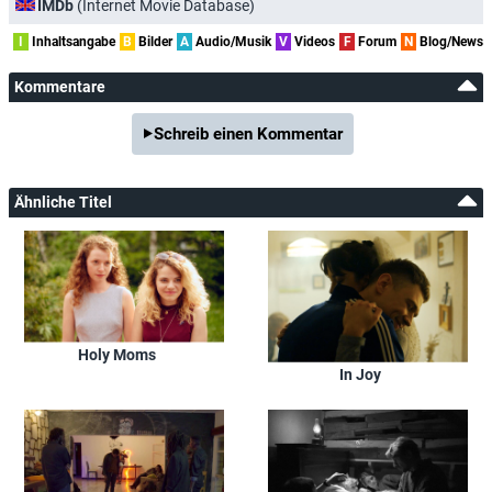
IMDb
(Internet Movie Database)
I
Inhaltsangabe
B
Bilder
A
Audio/Musik
V
Videos
F
Forum
N
Blog/News
Kommentare
Schreib einen Kommentar
Ähnliche Titel
Holy Moms
In Joy