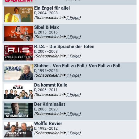
Ein Engel für alle!
D, 2004–2008
(Schauspieler in
1 Folge
)
Sibel & Max
D, 2015–2016
(Schauspieler in
1 Folge
)
R.I.S. - Die Sprache der Toten
D, 2007–2008
(Schauspieler in
1 Folge
)
Stubbe - Von Fall zu Fall / Von Fall zu Fall
D, 1995–2025
(Schauspieler in
1 Folge
)
Da kommt Kalle
D, 2006–2011
(Schauspieler in
1 Folge
)
Der Kriminalist
D, 2006–2020
(Schauspieler in
1 Folge
)
Wolffs Revier
D, 1992–2012
(Schauspieler in
1 Folge
)