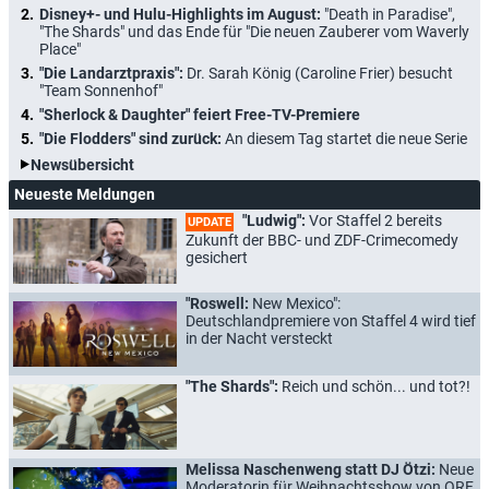
Disney+- und Hulu-Highlights im August:
"Death in Paradise",
"The Shards" und das Ende für "Die neuen Zauberer vom Waverly
Place"
"Die Landarztpraxis":
Dr. Sarah König (Caroline Frier) besucht
"Team Sonnenhof"
"Sherlock & Daughter" feiert Free-TV-Premiere
"Die Flodders" sind zurück:
An diesem Tag startet die neue Serie
Newsübersicht
Neueste Meldungen
"Ludwig":
Vor Staffel 2 bereits
UPDATE
Zukunft der BBC- und ZDF-Crimecomedy
gesichert
"Roswell:
New Mexico":
Deutschlandpremiere von Staffel 4 wird tief
in der Nacht versteckt
"The Shards":
Reich und schön... und tot?!
Melissa Naschenweng statt DJ Ötzi:
Neue
Moderatorin für Weihnachtsshow von ORF