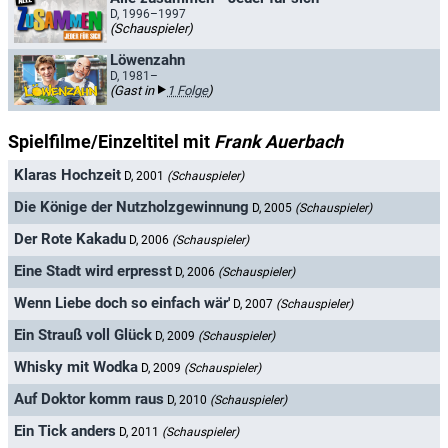
D, 1996–1997
(Schauspieler)
Löwenzahn
D, 1981–
(Gast in
1 Folge
)
Spielfilme/Einzeltitel mit
Frank Auerbach
Klaras Hochzeit
D, 2001
(Schauspieler)
Die Könige der Nutzholzgewinnung
D, 2005
(Schauspieler)
Der Rote Kakadu
D, 2006
(Schauspieler)
Eine Stadt wird erpresst
D, 2006
(Schauspieler)
Wenn Liebe doch so einfach wär'
D, 2007
(Schauspieler)
Ein Strauß voll Glück
D, 2009
(Schauspieler)
Whisky mit Wodka
D, 2009
(Schauspieler)
Auf Doktor komm raus
D, 2010
(Schauspieler)
Ein Tick anders
D, 2011
(Schauspieler)