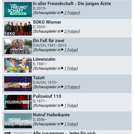
In aller Freundschaft - Die jungen Ärzte
D, 2015–
(Schauspieler in
2 Folgen
)
SOKO Wismar
D, 2003–
(Schauspieler in
2 Folgen
)
Ein Fall für zwei
D/A/CH, 1981–2013
(Schauspieler in
1 Folge
)
Löwenzahn
D, 1981–
(Schauspieler in
1 Folge
)
Tatort
D/A/CH, 1970–
(Schauspieler in
3 Folgen
)
Polizeiruf 110
D, 1971–
(Schauspieler in
1 Folge
)
Notruf Hafenkante
D, 2006–
(Schauspieler in
1 Folge
)
Alle zusammen - Jeder für sich