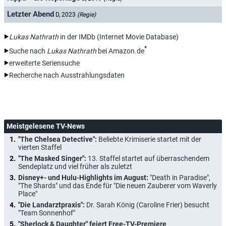
Letzter Abend
D, 2023
(Regie)
Lukas Nathrath
in der IMDb (Internet Movie Database)
*
Suche nach
Lukas Nathrath
bei Amazon.de
erweiterte Seriensuche
Recherche nach Ausstrahlungsdaten
Meistgelesene TV-News
"The Chelsea Detective":
Beliebte Krimiserie startet mit der
vierten Staffel
"The Masked Singer":
13. Staffel startet auf überraschendem
Sendeplatz und viel früher als zuletzt
Disney+- und Hulu-Highlights im August:
"Death in Paradise",
"The Shards" und das Ende für "Die neuen Zauberer vom Waverly
Place"
"Die Landarztpraxis":
Dr. Sarah König (Caroline Frier) besucht
"Team Sonnenhof"
"Sherlock & Daughter" feiert Free-TV-Premiere