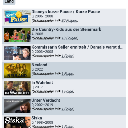
Land
Disneys kurze Pause / Kurze Pause
D, 2006–2008
(Schauspieler in
80 Folgen
)
Die Country-Kids aus der Steiermark
A, 2005
(Schauspieler in
13 Folgen
)
Kommissarin Seiler ermittelt / Damals warst du still
D, 2003–2005
(Schauspieler in
1 Folge
)
Neuland
D, 2022
(Schauspieler in
1 Folge
)
In Wahrheit
D, 2017–
(Schauspieler in
1 Folge
)
Unter Verdacht
D, 2002–2019
(Schauspieler in
1 Folge
)
Siska
D, 1998–2008
(Schauspieler in
1 Folge
)