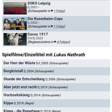
SOKO Leipzig
D, 2001–
(Schauspieler in
1 Folge
)
Die Rosenheim-Cops
D, 2002–
(Schauspieler in
1 Folge
)
Davos 1917
CH/D, 2023
(Regieassistenz in
4 Folgen
)
Spielfilme/Einzeltitel mit
Lukas Nathrath
Der Herr der Wüste
D/I, 2003
(Schauspieler)
Bergkristall
D, 2004
(Schauspieler)
Stunde der Entscheidung
D, 2006
(Schauspieler)
Aber jetzt erst recht
D, 2010
(Schauspieler)
Hochzeitskönig
D, 2014
(Schauspieler)
Kippa
D, 2018
(Regie)
Kippa - die Reportage
D, 2019
(Regie)