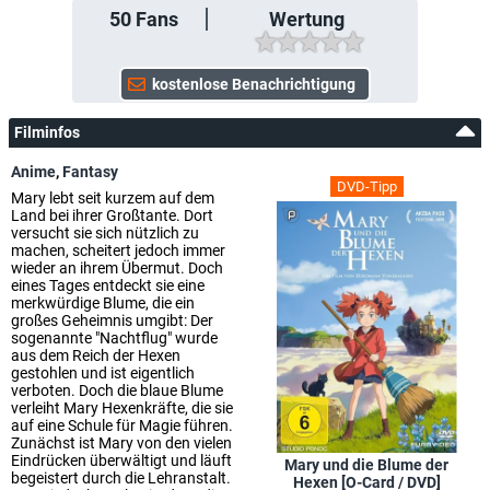
50
Fans
Wertung
Filminfos
Anime
,
Fantasy
DVD-Tipp
Mary lebt seit kurzem auf dem
Land bei ihrer Großtante. Dort
versucht sie sich nützlich zu
machen, scheitert jedoch immer
wieder an ihrem Übermut. Doch
eines Tages entdeckt sie eine
merkwürdige Blume, die ein
großes Geheimnis umgibt: Der
sogenannte "Nachtflug" wurde
aus dem Reich der Hexen
gestohlen und ist eigentlich
verboten. Doch die blaue Blume
verleiht Mary Hexenkräfte, die sie
auf eine Schule für Magie führen.
Zunächst ist Mary von den vielen
Eindrücken überwältigt und läuft
Mary und die Blume der
begeistert durch die Lehranstalt.
Hexen [O-Card / DVD]