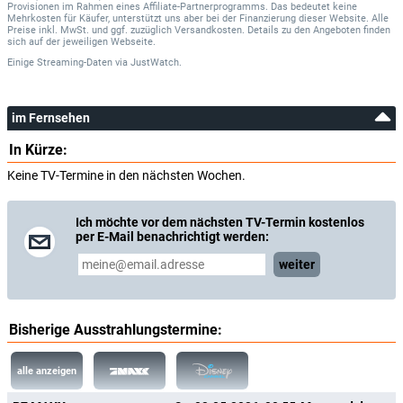
Provisionen im Rahmen eines Affiliate-Partnerprogramms. Das bedeutet keine
Mehrkosten für Käufer, unterstützt uns aber bei der Finanzierung dieser Website. Alle
Preise inkl. MwSt. und ggf. zuzüglich Versandkosten. Details zu den Angeboten finden
sich auf der jeweiligen Webseite.
Einige Streaming-Daten
via
JustWatch.
im Fernsehen
In Kürze:
Keine TV-Termine in den nächsten Wochen.
Ich möchte vor dem nächsten TV-Termin kostenlos
per E-Mail benachrichtigt werden:
weiter
Bisherige Ausstrahlungstermine:
alle anzeigen