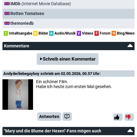
IMDb
(Internet Movie Database)
Rotten Tomatoes
themoviedb
I
Inhaltsangabe
B
Bilder
A
Audio/Musik
V
Videos
F
Forum
N
Blog/News
Kommentare
Schreib einen Kommentar
Andyderliebegayboy
schrieb am 02.05.2026, 00.57 Uhr:
Ein schöner Film.
Habe ich heute zum ersten Mal gesehen.
Antworten
"Mary und die Blume der Hexen"-Fans mögen auch