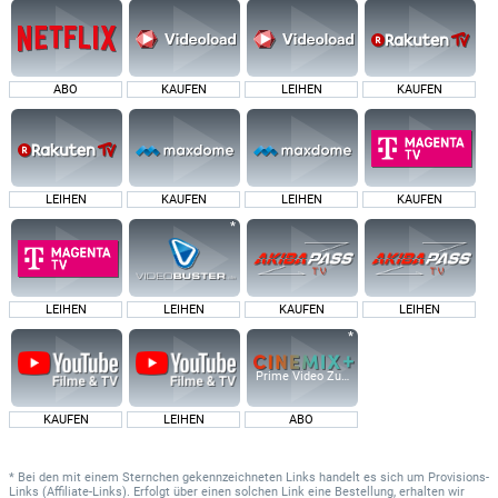
ABO
KAUFEN
LEIHEN
KAUFEN
LEIHEN
KAUFEN
LEIHEN
KAUFEN
LEIHEN
LEIHEN
KAUFEN
LEIHEN
Prime Video Zusatz-Kanäle
KAUFEN
LEIHEN
ABO
* Bei den mit einem Sternchen gekennzeichneten Links handelt es sich um Provisions-
Links (Affiliate-Links). Erfolgt über einen solchen Link eine Bestellung, erhalten wir