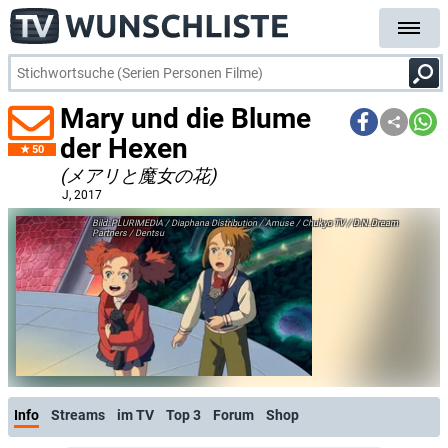
Mary und die Blume
der Hexen
50
(メアリと魔女の花)
J
, 2017
PLURIMEDIA / Diaphana Distribution / Amuse / Chukyo TV / D.N. Dream
Partners / Dentsu
Info
Streams
im TV
Top 3
Forum
Shop