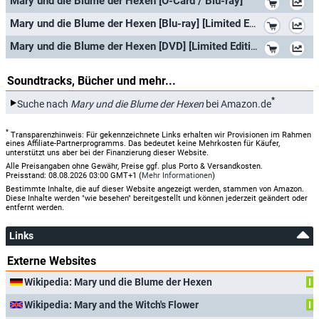
Mary und die Blume der Hexen [O-Card / Blu-ray]
*
Mary und die Blume der Hexen [Blu-ray] [Limited Edition im Schuber in Lederoptik
*
Mary und die Blume der Hexen [DVD] [Limited Edition im Schuber in Lederoptik]
Soundtracks, Bücher und mehr...
*
Suche nach
Mary und die Blume der Hexen
bei Amazon.de
*
Transparenzhinweis: Für gekennzeichnete Links erhalten wir Provisionen im Rahmen
eines Affiliate-Partnerprogramms. Das bedeutet keine Mehrkosten für Käufer,
unterstützt uns aber bei der Finanzierung dieser Website.
Alle Preisangaben ohne Gewähr, Preise ggf. plus Porto & Versandkosten.
Preisstand: 08.08.2026 03:00 GMT+1 (
Mehr Informationen
)
Bestimmte Inhalte, die auf dieser Website angezeigt werden, stammen von Amazon.
Diese Inhalte werden "wie besehen" bereitgestellt und können jederzeit geändert oder
entfernt werden.
Links
Externe Websites
Wikipedia: Mary und die Blume der Hexen
I
Wikipedia: Mary and the Witch's Flower
I