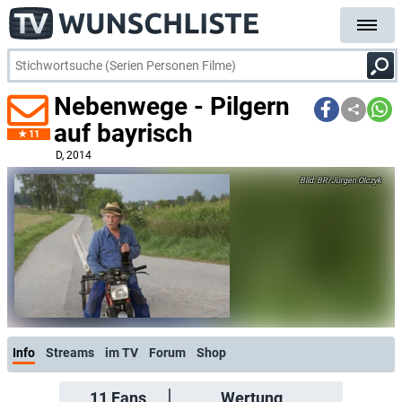
Nebenwege - Pilgern
auf bayrisch
11
D
, 2014
BR/Jürgen Olczyk
Info
Streams
im TV
Forum
Shop
11
Fans
Wertung