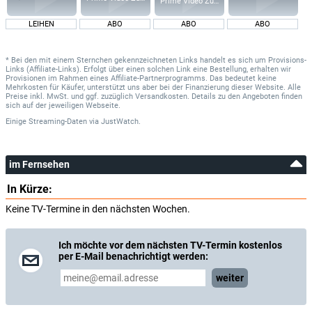
Prime Video Zusatz-Kanäle
LEIHEN
ABO
ABO
ABO
* Bei den mit einem Sternchen gekennzeichneten Links handelt es sich um Provisions-
Links (Affiliate-Links). Erfolgt über einen solchen Link eine Bestellung, erhalten wir
Provisionen im Rahmen eines Affiliate-Partnerprogramms. Das bedeutet keine
Mehrkosten für Käufer, unterstützt uns aber bei der Finanzierung dieser Website. Alle
Preise inkl. MwSt. und ggf. zuzüglich Versandkosten. Details zu den Angeboten finden
sich auf der jeweiligen Webseite.
Einige Streaming-Daten
via
JustWatch.
im Fernsehen
In Kürze:
Keine TV-Termine in den nächsten Wochen.
Ich möchte vor dem nächsten TV-Termin kostenlos
per E-Mail benachrichtigt werden:
weiter