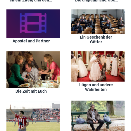
einem Zweig und denkt
Die unglaubliche, aber
über das Leben nach
wahre Geschichte von
Oberstleutnant Harald
Schäfer
Ein Geschenk der
Apostel und Partner
Götter
Lügen und andere
Wahrheiten
Die Zeit mit Euch