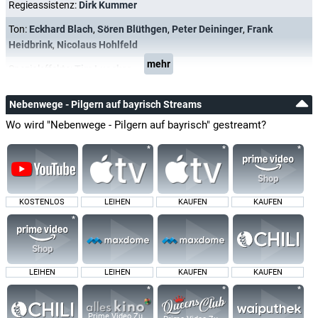
Regieassistenz:
Dirk Kummer
Ton:
Eckhard Blach
,
Sören Blüthgen
,
Peter Deininger
,
Frank
Heidbrink
,
Nicolaus Hohlfeld
mehr
Spezialeffekte:
Tim Luecker
Nebenwege - Pilgern auf bayrisch Streams
Wo wird "Nebenwege - Pilgern auf bayrisch" gestreamt?
KOSTENLOS
LEIHEN
KAUFEN
KAUFEN
LEIHEN
LEIHEN
KAUFEN
KAUFEN
Prime Video Zusatz-Kanäle