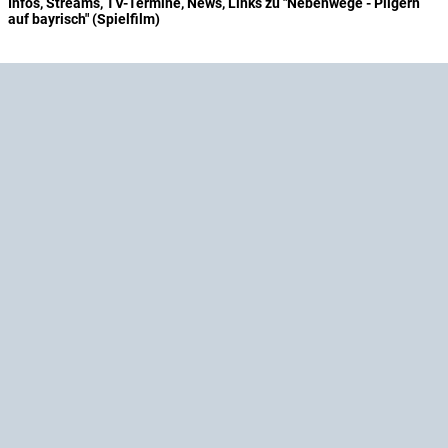
Infos, Streams, TV-Termine, News, Links zu "Nebenwege - Pilgern
auf bayrisch" (Spielfilm)