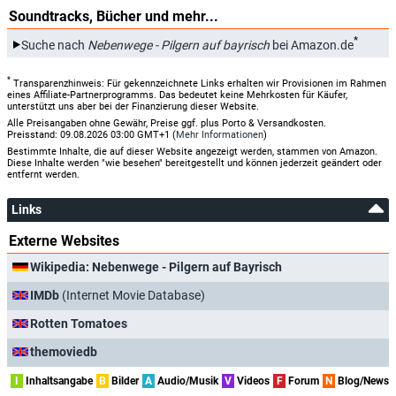
Soundtracks, Bücher und mehr...
*
Suche nach
Nebenwege - Pilgern auf bayrisch
bei Amazon.de
*
Transparenzhinweis: Für gekennzeichnete Links erhalten wir Provisionen im Rahmen
eines Affiliate-Partnerprogramms. Das bedeutet keine Mehrkosten für Käufer,
unterstützt uns aber bei der Finanzierung dieser Website.
Alle Preisangaben ohne Gewähr, Preise ggf. plus Porto & Versandkosten.
Preisstand: 09.08.2026 03:00 GMT+1 (
Mehr Informationen
)
Bestimmte Inhalte, die auf dieser Website angezeigt werden, stammen von Amazon.
Diese Inhalte werden "wie besehen" bereitgestellt und können jederzeit geändert oder
entfernt werden.
Links
Externe Websites
Wikipedia: Nebenwege - Pilgern auf Bayrisch
IMDb
(Internet Movie Database)
Rotten Tomatoes
themoviedb
I
Inhaltsangabe
B
Bilder
A
Audio/Musik
V
Videos
F
Forum
N
Blog/News