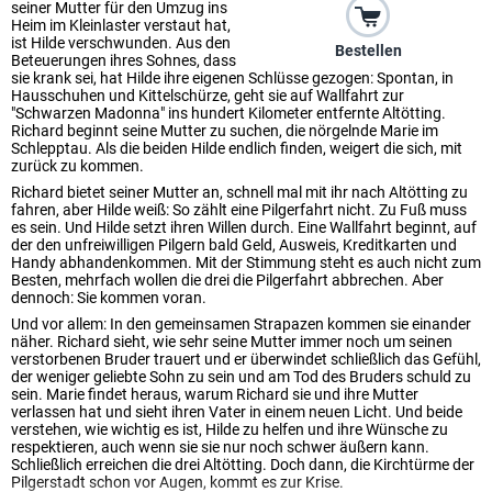
seiner Mutter für den Umzug ins
Heim im Kleinlaster verstaut hat,
ist Hilde verschwunden. Aus den
Bestellen
Beteuerungen ihres Sohnes, dass
sie krank sei, hat Hilde ihre eigenen Schlüsse gezogen: Spontan, in
Hausschuhen und Kittelschürze, geht sie auf Wallfahrt zur
"Schwarzen Madonna" ins hundert Kilometer entfernte Altötting.
Richard beginnt seine Mutter zu suchen, die nörgelnde Marie im
Schlepptau. Als die beiden Hilde endlich finden, weigert die sich, mit
zurück zu kommen.
Richard bietet seiner Mutter an, schnell mal mit ihr nach Altötting zu
fahren, aber Hilde weiß: So zählt eine Pilgerfahrt nicht. Zu Fuß muss
es sein. Und Hilde setzt ihren Willen durch. Eine Wallfahrt beginnt, auf
der den unfreiwilligen Pilgern bald Geld, Ausweis, Kreditkarten und
Handy abhandenkommen. Mit der Stimmung steht es auch nicht zum
Besten, mehrfach wollen die drei die Pilgerfahrt abbrechen. Aber
dennoch: Sie kommen voran.
Und vor allem: In den gemeinsamen Strapazen kommen sie einander
näher. Richard sieht, wie sehr seine Mutter immer noch um seinen
verstorbenen Bruder trauert und er überwindet schließlich das Gefühl,
der weniger geliebte Sohn zu sein und am Tod des Bruders schuld zu
sein. Marie findet heraus, warum Richard sie und ihre Mutter
verlassen hat und sieht ihren Vater in einem neuen Licht. Und beide
verstehen, wie wichtig es ist, Hilde zu helfen und ihre Wünsche zu
respektieren, auch wenn sie sie nur noch schwer äußern kann.
Schließlich erreichen die drei Altötting. Doch dann, die Kirchtürme der
Pilgerstadt schon vor Augen, kommt es zur Krise.