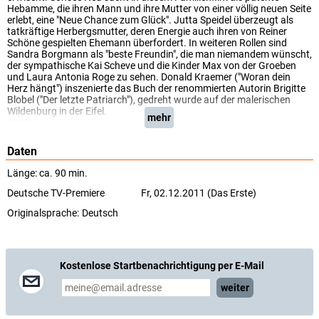
Hebamme, die ihren Mann und ihre Mutter von einer völlig neuen Seite
erlebt, eine "Neue Chance zum Glück". Jutta Speidel überzeugt als
tatkräftige Herbergsmutter, deren Energie auch ihren von Reiner
Schöne gespielten Ehemann überfordert. In weiteren Rollen sind
Sandra Borgmann als "beste Freundin", die man niemandem wünscht,
der sympathische Kai Scheve und die Kinder Max von der Groeben
und Laura Antonia Roge zu sehen. Donald Kraemer ("Woran dein
Herz hängt") inszenierte das Buch der renommierten Autorin Brigitte
Blobel ("Der letzte Patriarch"), gedreht wurde auf der malerischen
Wildenburg in der Eifel.
mehr
(SWR)
Daten
Länge: ca. 90 min.
Deutsche TV-Premiere
Fr, 02.12.2011 (Das Erste)
Originalsprache:
Deutsch
Kostenlose Startbenachrichtigung per E-Mail
weiter