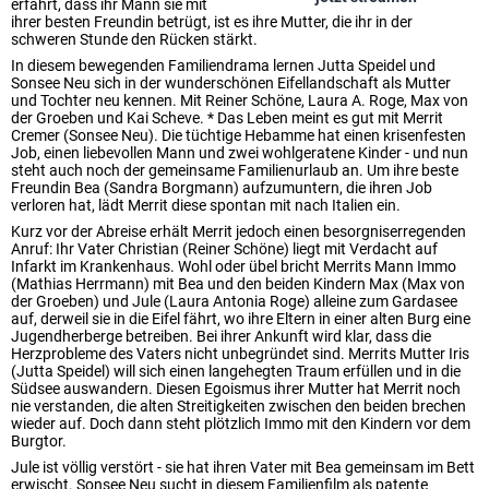
erfährt, dass ihr Mann sie mit
ihrer besten Freundin betrügt, ist es ihre Mutter, die ihr in der
schweren Stunde den Rücken stärkt.
In diesem bewegenden Familiendrama lernen Jutta Speidel und
Sonsee Neu sich in der wunderschönen Eifellandschaft als Mutter
und Tochter neu kennen. Mit Reiner Schöne, Laura A. Roge, Max von
der Groeben und Kai Scheve. * Das Leben meint es gut mit Merrit
Cremer (Sonsee Neu). Die tüchtige Hebamme hat einen krisenfesten
Job, einen liebevollen Mann und zwei wohlgeratene Kinder - und nun
steht auch noch der gemeinsame Familienurlaub an. Um ihre beste
Freundin Bea (Sandra Borgmann) aufzumuntern, die ihren Job
verloren hat, lädt Merrit diese spontan mit nach Italien ein.
Kurz vor der Abreise erhält Merrit jedoch einen besorgniserregenden
Anruf: Ihr Vater Christian (Reiner Schöne) liegt mit Verdacht auf
Infarkt im Krankenhaus. Wohl oder übel bricht Merrits Mann Immo
(Mathias Herrmann) mit Bea und den beiden Kindern Max (Max von
der Groeben) und Jule (Laura Antonia Roge) alleine zum Gardasee
auf, derweil sie in die Eifel fährt, wo ihre Eltern in einer alten Burg eine
Jugendherberge betreiben. Bei ihrer Ankunft wird klar, dass die
Herzprobleme des Vaters nicht unbegründet sind. Merrits Mutter Iris
(Jutta Speidel) will sich einen langehegten Traum erfüllen und in die
Südsee auswandern. Diesen Egoismus ihrer Mutter hat Merrit noch
nie verstanden, die alten Streitigkeiten zwischen den beiden brechen
wieder auf. Doch dann steht plötzlich Immo mit den Kindern vor dem
Burgtor.
Jule ist völlig verstört - sie hat ihren Vater mit Bea gemeinsam im Bett
erwischt. Sonsee Neu sucht in diesem Familienfilm als patente