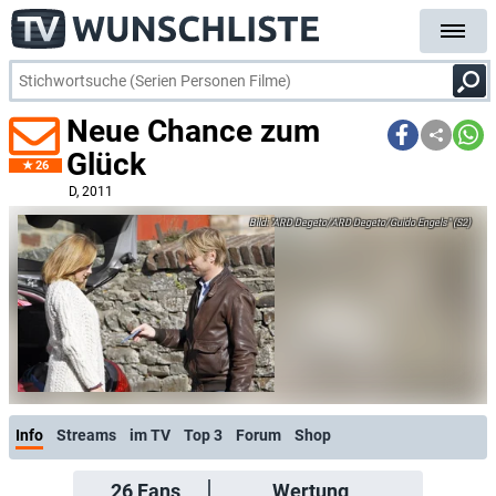
Neue Chance zum
Glück
26
D
, 2011
"ARD Degeto/ARD Degeto/Guido Engels" (S2)
Info
Streams
im TV
Top 3
Forum
Shop
26
Fans
Wertung