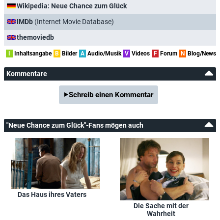
Wikipedia: Neue Chance zum Glück
IMDb
(Internet Movie Database)
themoviedb
I
Inhaltsangabe
B
Bilder
A
Audio/Musik
V
Videos
F
Forum
N
Blog/News
Kommentare
Schreib einen Kommentar
"Neue Chance zum Glück"-Fans mögen auch
Das Haus ihres Vaters
Die Sache mit der
Wahrheit