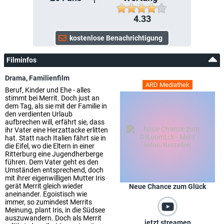
4.33
Filminfos
Drama
,
Familienfilm
ARD Mediathek
Beruf, Kinder und Ehe - alles
stimmt bei Merrit. Doch just an
dem Tag, als sie mit der Familie in
den verdienten Urlaub
aufbrechen will, erfährt sie, dass
ihr Vater eine Herzattacke erlitten
hat. Statt nach Italien fährt sie in
die Eifel, wo die Eltern in einer
Ritterburg eine Jugendherberge
führen. Dem Vater geht es den
Umständen entsprechend, doch
mit ihrer eigenwilligen Mutter Iris
gerät Merrit gleich wieder
Neue Chance zum Glück
aneinander. Egoistisch wie
immer, so zumindest Merrits
Meinung, plant Iris, in die Südsee
auszuwandern. Doch als Merrit
jetzt streamen