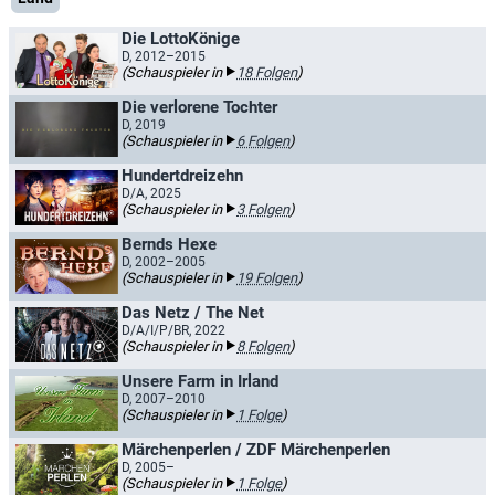
Die LottoKönige
D, 2012–2015
(Schauspieler in
18 Folgen
)
Die verlorene Tochter
D, 2019
(Schauspieler in
6 Folgen
)
Hundertdreizehn
D/A, 2025
(Schauspieler in
3 Folgen
)
Bernds Hexe
D, 2002–2005
(Schauspieler in
19 Folgen
)
Das Netz / The Net
D/A/I/P/BR, 2022
(Schauspieler in
8 Folgen
)
Unsere Farm in Irland
D, 2007–2010
(Schauspieler in
1 Folge
)
Märchenperlen / ZDF Märchenperlen
D, 2005–
(Schauspieler in
1 Folge
)