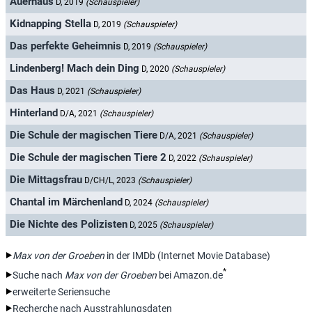
Auerhaus
D, 2019
(Schauspieler)
Kidnapping Stella
D, 2019
(Schauspieler)
Das perfekte Geheimnis
D, 2019
(Schauspieler)
Lindenberg! Mach dein Ding
D, 2020
(Schauspieler)
Das Haus
D, 2021
(Schauspieler)
Hinterland
D/A, 2021
(Schauspieler)
Die Schule der magischen Tiere
D/A, 2021
(Schauspieler)
Die Schule der magischen Tiere 2
D, 2022
(Schauspieler)
Die Mittagsfrau
D/CH/L, 2023
(Schauspieler)
Chantal im Märchenland
D, 2024
(Schauspieler)
Die Nichte des Polizisten
D, 2025
(Schauspieler)
Max von der Groeben
in der IMDb (Internet Movie Database)
*
Suche nach
Max von der Groeben
bei Amazon.de
erweiterte Seriensuche
Recherche nach Ausstrahlungsdaten