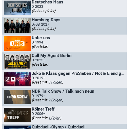
Deutsches Haus
D, 2023
(Schauspieler)
Hamburg Days
D/GB, 2027
(Schauspieler)
Unter uns
D, 1994–
(Gaststar)
Call My Agent Berlin
D, 2025–
(Gaststar)
Joko & Klaas gegen ProSieben / Not & Elend gegen ProSieben
D, 2019–
(Gast in
3 Folgen
)
NDR Talk Show / Talk nach neun
D, 1979–
(Gast in
2 Folgen
)
Kölner Treff
D, 2006–
(Gast in
1 Folge
)
Quizduell-Olymp / Quizduell