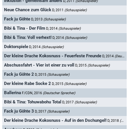
Inklusion - gemeinsam anders
D, 2011
(Schauspieler)
Neue Chance zum Glück
D, 2011
(Schauspieler)
Fack ju Göhte
D, 2013
(Schauspieler)
Bibi & Tina - Der Film
D, 2014
(Schauspieler)
Bibi & Tina: Voll verhext!
D, 2014
(Schauspieler)
Doktorspiele
D, 2014
(Schauspieler)
Der kleine Drache Kokosnuss - Feuerfeste Freunde
D, 2014
(Deutscher Sprecher)
Abschussfahrt - Vier ist einer zu voll
D, 2015
(Schauspieler)
Fack ju Göhte 2
D, 2015
(Schauspieler)
Der kleine Rabe Socke 2
D, 2015
(Schauspieler)
Ballerina
F/CDN, 2016
(Deutscher Sprecher)
Bibi & Tina: Tohuwabohu Total
D, 2017
(Schauspieler)
Fack ju Göhte 3
D, 2017
(Schauspieler)
Der kleine Drache Kokosnuss - Auf in den Dschungel!
D, 2018
(Deutscher Sprecher)