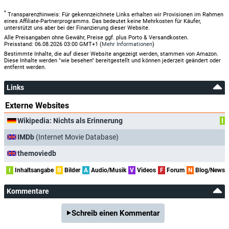
*
Transparenzhinweis: Für gekennzeichnete Links erhalten wir Provisionen im Rahmen
eines Affiliate-Partnerprogramms. Das bedeutet keine Mehrkosten für Käufer,
unterstützt uns aber bei der Finanzierung dieser Website.
Alle Preisangaben ohne Gewähr, Preise ggf. plus Porto & Versandkosten.
Preisstand: 06.08.2026 03:00 GMT+1 (
Mehr Informationen
)
Bestimmte Inhalte, die auf dieser Website angezeigt werden, stammen von Amazon.
Diese Inhalte werden "wie besehen" bereitgestellt und können jederzeit geändert oder
entfernt werden.
Links
Externe Websites
Wikipedia: Nichts als Erinnerung
I
IMDb
(Internet Movie Database)
themoviedb
I
Inhaltsangabe
B
Bilder
A
Audio/Musik
V
Videos
F
Forum
N
Blog/News
Kommentare
Schreib einen Kommentar