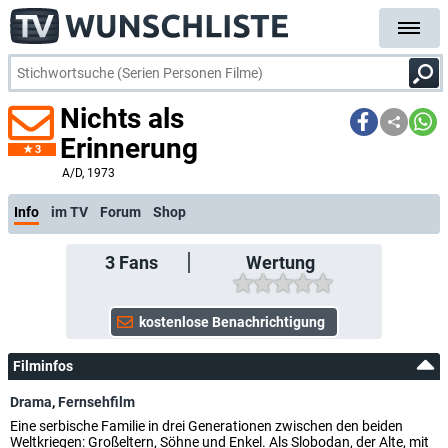
Nichts als
Erinnerung
3
A/D
, 1973
Info
im TV
Forum
Shop
3
Fans
Wertung
Filminfos
Drama
,
Fernsehfilm
Eine serbische Familie in drei Generationen zwischen den beiden
Weltkriegen: Großeltern, Söhne und Enkel. Als Slobodan, der Alte, mit