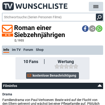
Roman einer
Siebzehnjährigen
10
D
, 1955
Info
im TV
Forum
Shop
10
Fans
Wertung
Filminfos
Drama
Familiendrama von Paul Verhoeven: Beate wird auf der Flucht von
den Eltern getrennt und wächst bei einer Pflegefamilie auf. Plötzlich