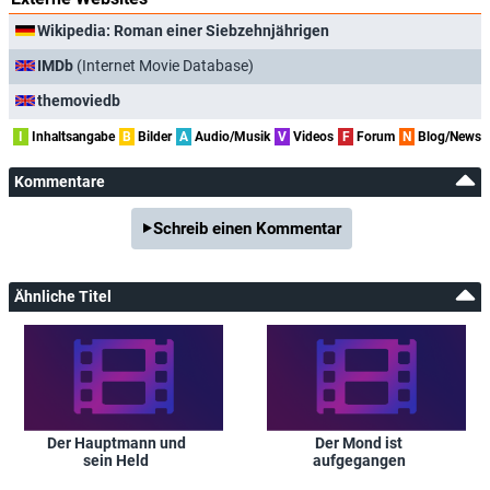
Wikipedia: Roman einer Siebzehnjährigen
IMDb
(Internet Movie Database)
themoviedb
I
Inhaltsangabe
B
Bilder
A
Audio/Musik
V
Videos
F
Forum
N
Blog/News
Kommentare
Schreib einen Kommentar
Ähnliche Titel
Der Hauptmann und
Der Mond ist
sein Held
aufgegangen