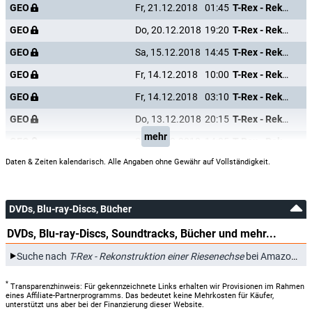
GEO
Fr, 21.12.2018
01:45
T-Rex - Rekonstruktion einer Riesenechse
GEO
Do, 20.12.2018
19:20
T-Rex - Rekonstruktion einer Riesenechse
GEO
Sa, 15.12.2018
14:45
T-Rex - Rekonstruktion einer Riesenechse
GEO
Fr, 14.12.2018
10:00
T-Rex - Rekonstruktion einer Riesenechse
GEO
Fr, 14.12.2018
03:10
T-Rex - Rekonstruktion einer Riesenechse
GEO
Do, 13.12.2018
20:15
T-Rex - Rekonstruktion einer Riesenechse
mehr
GEO
Sa, 06.10.2018
14:05
T-Rex - Rekonstruktion einer Riesenechse
Daten & Zeiten kalendarisch. Alle Angaben ohne Gewähr auf Vollständigkeit.
DVDs, Blu-ray-Discs, Bücher
DVDs, Blu-ray-Discs, Soundtracks, Bücher und mehr...
Suche nach
T-Rex - Rekonstruktion einer Riesenechse
bei Amazon.de
*
Transparenzhinweis: Für gekennzeichnete Links erhalten wir Provisionen im Rahmen
eines Affiliate-Partnerprogramms. Das bedeutet keine Mehrkosten für Käufer,
unterstützt uns aber bei der Finanzierung dieser Website.