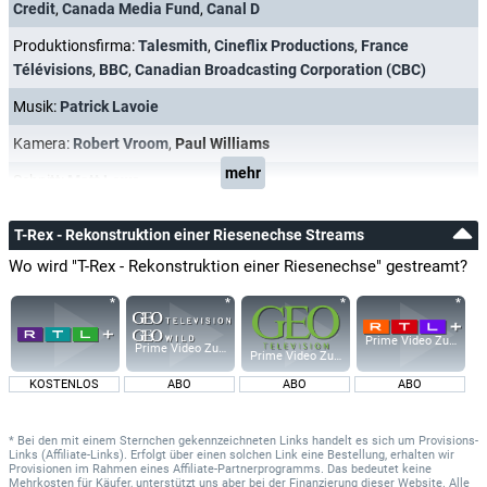
Credit
,
Canada Media Fund
,
Canal D
Produktionsfirma:
Talesmith
,
Cineflix Productions
,
France
Télévisions
,
BBC
,
Canadian Broadcasting Corporation (CBC)
Musik:
Patrick Lavoie
Kamera:
Robert Vroom
,
Paul Williams
mehr
Schnitt:
Matt Lowe
T-Rex - Rekonstruktion einer Riesenechse Streams
Wo wird "T-Rex - Rekonstruktion einer Riesenechse" gestreamt?
Prime Video Zusatz-K
Prime Video Zusatz-Kanäle
Prime Video Zusatz-Kanäle
KOSTENLOS
ABO
ABO
ABO
* Bei den mit einem Sternchen gekennzeichneten Links handelt es sich um Provisions-
Links (Affiliate-Links). Erfolgt über einen solchen Link eine Bestellung, erhalten wir
Provisionen im Rahmen eines Affiliate-Partnerprogramms. Das bedeutet keine
Mehrkosten für Käufer, unterstützt uns aber bei der Finanzierung dieser Website. Alle