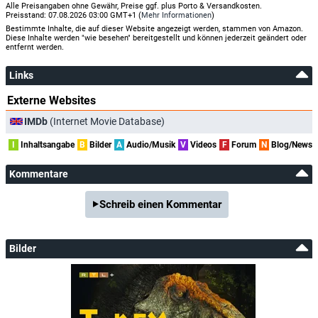
Alle Preisangaben ohne Gewähr, Preise ggf. plus Porto & Versandkosten.
Preisstand: 07.08.2026 03:00 GMT+1 (
Mehr Informationen
)
Bestimmte Inhalte, die auf dieser Website angezeigt werden, stammen von Amazon.
Diese Inhalte werden "wie besehen" bereitgestellt und können jederzeit geändert oder
entfernt werden.
Links
Externe Websites
IMDb
(Internet Movie Database)
I
Inhaltsangabe
B
Bilder
A
Audio/Musik
V
Videos
F
Forum
N
Blog/News
Kommentare
Schreib einen Kommentar
Bilder