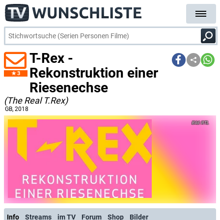
T-Rex -
Rekonstruktion einer
3
Riesenechse
(The Real T.Rex)
GB
, 2018
RTL
Info
Streams
im TV
Forum
Shop
Bilder