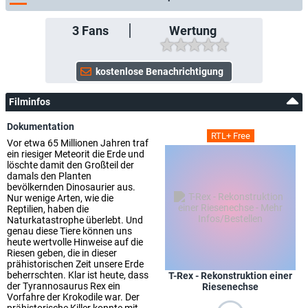
3
Fans
Wertung
Filminfos
Dokumentation
RTL+ Free
Vor etwa 65 Millionen Jahren traf
ein riesiger Meteorit die Erde und
löschte damit den Großteil der
damals den Planten
bevölkernden Dinosaurier aus.
Nur wenige Arten, wie die
Reptilien, haben die
Naturkatastrophe überlebt. Und
genau diese Tiere können uns
heute wertvolle Hinweise auf die
Riesen geben, die in dieser
prähistorischen Zeit unsere Erde
beherrschten. Klar ist heute, dass
T-Rex - Rekonstruktion einer
der Tyrannosaurus Rex ein
Riesenechse
Vorfahre der Krokodile war. Der