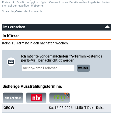
Preise inkl. MwSt. und ggf. zuzüglich Versandkosten. Details zu den Angeboten finden
sich auf der jeweiligen Webseite.
Streaming-Daten
via
JustWatch.
im Fernsehen
In Kürze:
Keine TV-Termine in den nächsten Wochen.
Ich möchte vor dem nächsten TV-Termin kostenlos
per E-Mail benachrichtigt werden:
weiter
Bisherige Ausstrahlungstermine:
alle anzeigen
GEO
Sa, 16.05.2026
14:50
T-Rex - Rekonstruktion einer Riesenechse