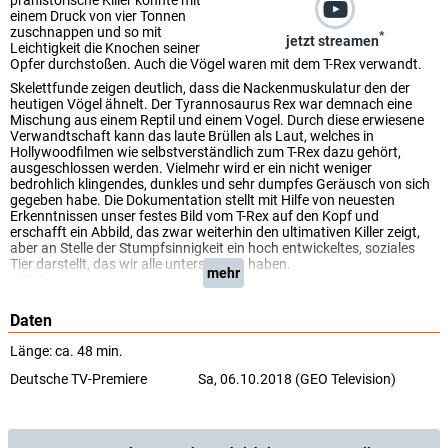
prähistorische Killer konnte mit
einem Druck von vier Tonnen
zuschnappen und so mit
*
jetzt streamen
Leichtigkeit die Knochen seiner
Opfer durchstoßen. Auch die Vögel waren mit dem T-Rex verwandt.
Skelettfunde zeigen deutlich, dass die Nackenmuskulatur den der
heutigen Vögel ähnelt. Der Tyrannosaurus Rex war demnach eine
Mischung aus einem Reptil und einem Vogel. Durch diese erwiesene
Verwandtschaft kann das laute Brüllen als Laut, welches in
Hollywoodfilmen wie selbstverständlich zum T-Rex dazu gehört,
ausgeschlossen werden. Vielmehr wird er ein nicht weniger
bedrohlich klingendes, dunkles und sehr dumpfes Geräusch von sich
gegeben habe. Die Dokumentation stellt mit Hilfe von neuesten
Erkenntnissen unser festes Bild vom T-Rex auf den Kopf und
erschafft ein Abbild, das zwar weiterhin den ultimativen Killer zeigt,
aber an Stelle der Stumpfsinnigkeit ein hoch entwickeltes, soziales
Tier darstellt, das wir alle unterschätzt haben.
mehr
(GEO Television)
Daten
Länge: ca. 48 min.
Deutsche TV-Premiere
Sa, 06.10.2018 (GEO Television)