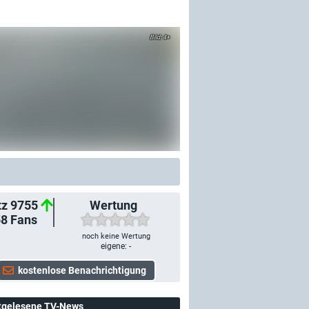
4+
tz 9755
Wertung
58
Fans
noch keine Wertung
eigene: -
tgelesene TV-News