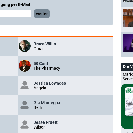
igung per E-Mail
weiter
Bruce Willis
Omar
50 Cent
Die 
The Pharmacy
Mario
Serie
Jessica Lowndes
Angela
Gia Mantegna
Beth
Jesse Pruett
Wilson