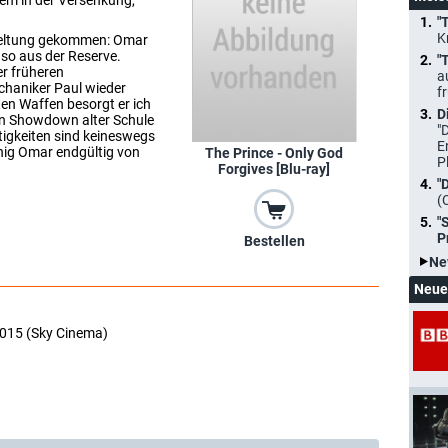
dem in der Versenkung,
"
K
rgeltung gekommen: Omar
 so aus der Reserve.
"
er früheren
a
chaniker Paul wieder
f
en Waffen besorgt er ich
D
in Showdown alter Schule
"
rtigkeiten sind keineswegs
E
nig Omar endgültig von
The Prince - Only God
P
Forgives [Blu-ray]
"
(
"
P
Bestellen
Ne
Neue
2015 (Sky Cinema)