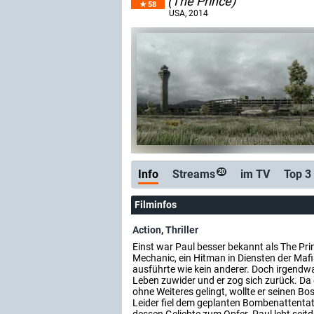
(The Prince)
58
USA
, 2014
Info
Streams
im TV
Top 3
20
Filminfos
Action
,
Thriller
Einst war Paul besser bekannt als The Pr
Mechanic, ein Hitman in Diensten der Mafia
ausführte wie kein anderer. Doch irgendw
Leben zuwider und er zog sich zurück. Da 
ohne Weiteres gelingt, wollte er seinen B
Leider fiel dem geplanten Bombenattentat