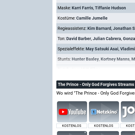
Maske:
Karri Farris
,
Tiffanie Hudson
Kostüme:
Camille Jumelle
Regieassistenz:
Kim Barnard
,
Jonathan S
Ton:
David Barber
,
Julian Cabrera
,
Gonza
Spezialeffekte:
May Satsuki Asai
,
Vladimi
Stunts:
Hunter Baxley
,
Kortney Manns
,
M
Distribution:
VVS Films
The Prince - Only God Forgives Streams
Wo wird "The Prince - Only God Forgiv
KOSTENLOS
KOSTENLOS
KOST