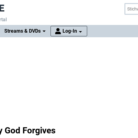
tal
Streams & DVDs
Log-In
y God Forgives