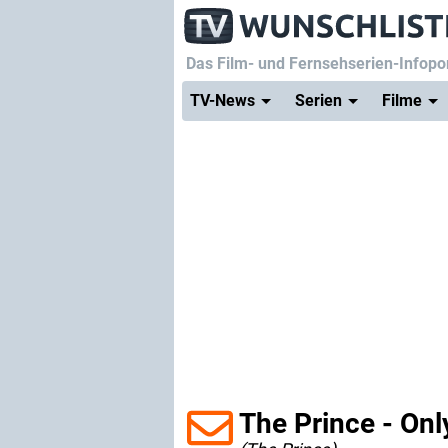
Das Film- und Fernsehserien-Infopor
TV-News
Serien
Filme
The Prince - Onl