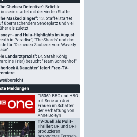
The Chelsea Detective":
Beliebte
rimiserie startet mit der vierten Staffel
The Masked Singer":
13. Staffel startet
uf überraschendem Sendeplatz und viel
rüher als zuletzt
isney+- und Hulu-Highlights im August:
Death in Paradise", "The Shards" und das
nde für "Die neuen Zauberer vom Waverly
lace"
Die Landarztpraxis":
Dr. Sarah König
Caroline Frier) besucht "Team Sonnenhof"
Sherlock & Daughter" feiert Free-TV-
remiere
wsübersicht
ste Meldungen
"1536":
BBC und HBO
mit Serie um drei
Frauen im Schatten
der Verhaftung von
Anne Boleyn
TV-Duell als Polit-
Thriller:
BR und ORF
produzieren
besonderes Fernseh-