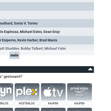
outhard
,
Sonia V. Torres
lo Espinoza
,
Michael Estes
,
Sean Gray
r Esiperno
,
Kevin Harber
,
Brad Manis
att Shadden
,
Bobby Talbert
,
Michael Yahn
mehr
es" gestreamt?
ENLOS
KOSTENLOS
KAUFEN
KAUFEN