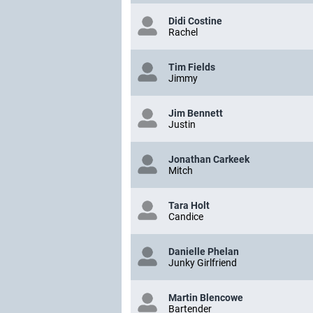
Didi Costine
Rachel
Tim Fields
Jimmy
Jim Bennett
Justin
Jonathan Carkeek
Mitch
Tara Holt
Candice
Danielle Phelan
Junky Girlfriend
Martin Blencowe
Bartender