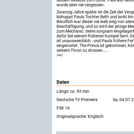
dessen Geliebte zum Opfer. Paul lebt seit
wurde aber nie vergessen.
Zwanzig Jahre später ist die Zeit der Ve
kidnappt Pauls Tochter Beth und lockt ihn
Beruflich war dieser nie weit weg von sein
Beschäftigung, und so wird der jetzige Me
zum Mechanic. Seine sorgsam eingelagert
dafür bei seinem früheren Kumpel Sam. E
ist unausweichlich - und Pauls frühere Fe
eingerostet. The Prince ist gekommen, Kö
seinem Thron zu stossen…...
(4+)
Daten
Länge: ca. 93 min.
Deutsche TV-Premiere
Sa, 04.07.
FSK 16
Originalsprache:
Englisch