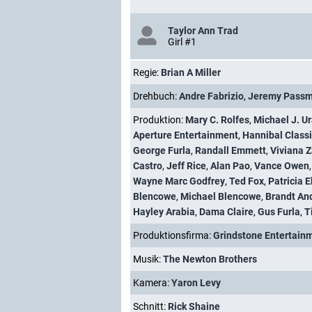
Taylor Ann Trad
Girl #1
Regie:
Brian A Miller
Drehbuch:
Andre Fabrizio
,
Jeremy Passm
Produktion:
Mary C. Rolfes
,
Michael J. U
Aperture Entertainment
,
Hannibal Class
George Furla
,
Randall Emmett
,
Viviana Z
Castro
,
Jeff Rice
,
Alan Pao
,
Vance Owen
Wayne Marc Godfrey
,
Ted Fox
,
Patricia E
Blencowe
,
Michael Blencowe
,
Brandt An
Hayley Arabia
,
Dama Claire
,
Gus Furla
,
T
Produktionsfirma:
Grindstone Entertain
Musik:
The Newton Brothers
Kamera:
Yaron Levy
Schnitt:
Rick Shaine