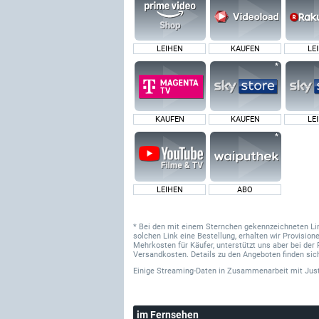
LEIHEN
KAUFEN
LE
KAUFEN
KAUFEN
LE
LEIHEN
ABO
* Bei den mit einem Sternchen gekennzeichneten Links
solchen Link eine Bestellung, erhalten wir Provisi
Mehrkosten für Käufer, unterstützt uns aber bei der 
Versandkosten. Details zu den Angeboten finden sich
Einige Streaming-Daten
in Zusammenarbeit mit
Jus
im Fernsehen