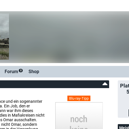
Forum
Shop
0
Pla
Blu-ray-Tipp
ince und ein sogenannter
. Ein Job, den er
ann war ihm dieses
dies in Mafiakreisen nicht
oss Omar ausschalten.
 nicht Omar, sondern
Meis