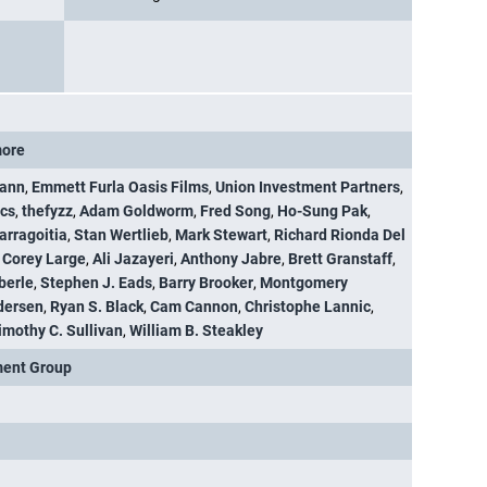
ore
rann
,
Emmett Furla Oasis Films
,
Union Investment Partners
,
ics
,
thefyzz
,
Adam Goldworm
,
Fred Song
,
Ho-Sung Pak
,
arragoitia
,
Stan Wertlieb
,
Mark Stewart
,
Richard Rionda Del
,
Corey Large
,
Ali Jazayeri
,
Anthony Jabre
,
Brett Granstaff
,
berle
,
Stephen J. Eads
,
Barry Brooker
,
Montgomery
dersen
,
Ryan S. Black
,
Cam Cannon
,
Christophe Lannic
,
imothy C. Sullivan
,
William B. Steakley
ment Group